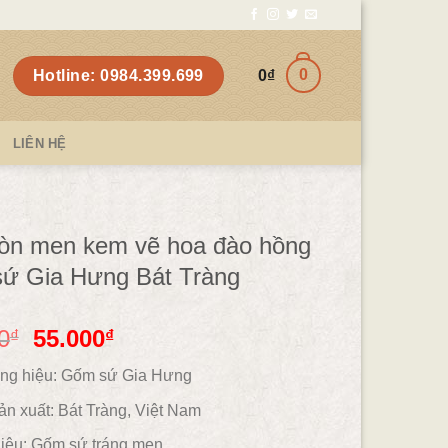
0
Hotline: 0984.399.699
0
₫
LIÊN HỆ
ròn men kem vẽ hoa đào hồng
ứ Gia Hưng Bát Tràng
0
55.000
₫
₫
ng hiệu: Gốm sứ Gia Hưng
ản xuất: Bát Tràng, Việt Nam
iệu:
Gốm sứ tráng men