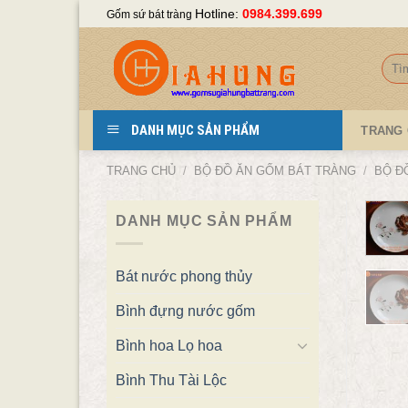
Skip
Hotline:
0984.399.699
Gốm sứ bát tràng
to
content
Tìm
kiếm
DANH MỤC SẢN PHẨM
TRANG
TRANG CHỦ
/
BỘ ĐỒ ĂN GỐM BÁT TRÀNG
/
BỘ Đ
DANH MỤC SẢN PHẨM
Bát nước phong thủy
Bình đựng nước gốm
Bình hoa Lọ hoa
Bình Thu Tài Lộc