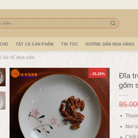
:
 CHỦ
TẤT CẢ SẢN PHẨM
TIN TỨC
HƯỚNG DẪN MUA HÀNG
Ồ ĂN VẼ HOA VĂN
Đĩa t
- 35.29%
gốm s
85.00
Thươ
Nơi s
Chất l