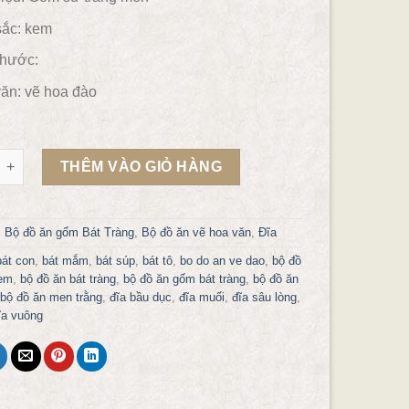
ắc:
kem
thước:
ăn: vẽ hoa đào
 men kem vẽ hoa đào hồng gốm sứ Gia Hưng Bát Tràng số lượng
THÊM VÀO GIỎ HÀNG
:
Bộ đồ ăn gốm Bát Tràng
,
Bộ đồ ăn vẽ hoa văn
,
Đĩa
bát con
,
bát mắm
,
bát súp
,
bát tô
,
bo do an ve dao
,
bộ đồ
em
,
bộ đồ ăn bát tràng
,
bộ đồ ăn gốm bát tràng
,
bộ đồ ăn
bộ đồ ăn men trằng
,
đĩa bầu dục
,
đĩa muối
,
đĩa sâu lòng
,
ĩa vuông