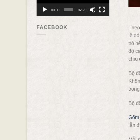
00:00
02:25
FACEBOOK
Theo 
lẽ đó
trò h
độ c
chịu 
Bộ đồ
Không
trọng
Bộ đ
Gốm 
lẫn đ
Mỗi s