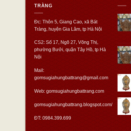
TRÀNG
Đc: Thôn 5, Giang Cao, xã Bát
Tràng, huyện Gia Lâm, tp Hà Nội
CS2: Số 17, Ngõ 27, Võng Thị,
phường Bưởi, quận Tây Hồ, tp Hà
Nội
Mail:
gomsugiahungbattrang@gmail.com
Web:
gomsugiahungbattrang.com
gomsugiahungbattrang.blogspot.com/
ĐT: 0984.399.699