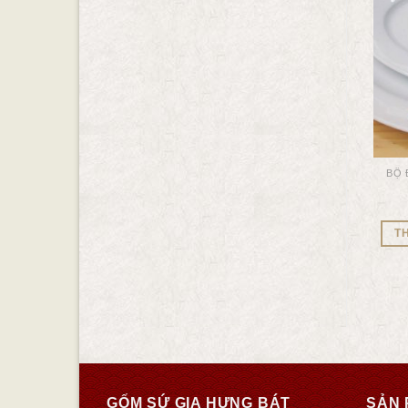
BÁT CON
BỘ ĐỒ ĂN GỐM BÁT TRÀNG
BỘ 
Bát súp vẽ trúc gốm sứ Gia
Đĩa sâu lòng vẽ trúc gốm sứ
Hưng Bát Tràng
Gia Hưng Bát Tràng
12.000
₫
10.000
₫
80.000
₫
65.000
₫
T
THÊM VÀO GIỎ HÀNG
THÊM VÀO GIỎ HÀNG
GỐM SỨ GIA HƯNG BÁT
SẢN 