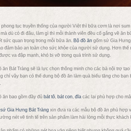
phong tục truyền thống của người Việt thì bữa cơm là nơi sum 
 mà dù có đi đâu, làm gì thì mỗi thành viên đều cố gắng về ăn 
ết sức quan trọng trong mỗi bữa ăn.
Bộ đồ ăn
gốm sứ Gia Hưng B
ao đảm bảo an toàn cho sức khỏe của người sử dụng. Hơn thế
được va đập mạnh, khó bị vỡ trong quá trình sử dụng.
 ăn Bát Tràng sẽ là lực chọn thông minh cho các bà nội trợ tạ
 chỉ vậy bạn có thể dung bộ đồ ăn làm quà biếu tặng cho bạn b
.
ồ ăn bao gồm đầy đủ
bát tô
,
bát con
,
đĩa
các lại phù hợp cho mâ
sứ Gia Hưng Bát Tràng
xin đưa ra các mẫu bộ đồ ăn phù hợp v
ường nét vẽ tinh tế trên sản phẩm làm hài lòng mỗi thực khách 
ản phẩm có những nét hoa văn riêng biệt nhưng không quá cầu k