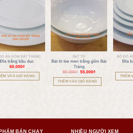
ĐỒ ĂN GỐM BÁT TRÀNG
BÁT TÔ
BỘ ĐỒ Ă
Đĩa trắng bầu dục
Bát tô loe men trắng gốm Bát
Đĩa b
60.000
₫
Tràng
80.000
₫
55.000
₫
HÊM VÀO GIỎ HÀNG
THÊM 
THÊM VÀO GIỎ HÀNG
PHẨM BÁN CHẠY
NHIỀU NGƯỜI XEM