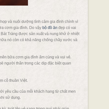
họp và nuôi dưỡng tình cảm gia đình chính vì
bữa cơm gia đình. Do vậy
bộ đồ ăn
đẹp có vai
át Tràng được sản xuất và nung khử ở nhiệt
 nữa nó còn có khả năng chống chầy xước và
o nên bữa cơm gia đình ấm cúng và vui vẻ.
è người thân trong các dịp đặc biệt quan
m cỗ thuần Việt.
ới yêu cầu của mỗi khách hang từ chất men
khi sử dụng.
ỳ, toát lên vẻ sang trọng quý phái giúp