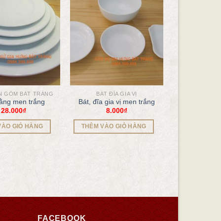
N GỐM BÁT TRÀNG
BÁT ĐĨA GIA VỊ
ằng men trắng
Bát, đĩa gia vị men trắng
28.000
₫
8.000
₫
VÀO GIỎ HÀNG
THÊM VÀO GIỎ HÀNG
FACEBOOK