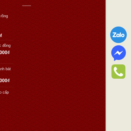
 rồng
₫
c đồng
.000
₫
nh bát
.000
₫
o cấp