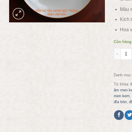
Màu s
Kích 
Hoa v
Còn hàng
Đĩa tròn
Danh mục
Từ khóa:
ăm men k
men kem
,
đĩa tròn
,
đ