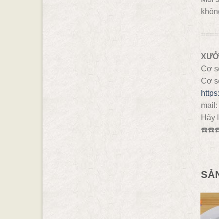
không
====
XƯỞ
Cơ s
Cơ s
http
mail
Hãy l
☎️
☎️
☎
SẢ
- 16.67%
- 18.75%