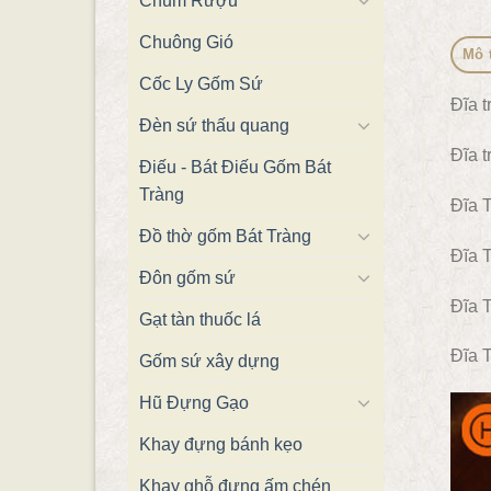
Chum Rượu
Chuông Gió
Mô 
Cốc Ly Gốm Sứ
Đĩa 
Đèn sứ thấu quang
Đĩa t
Điếu - Bát Điếu Gốm Bát
Tràng
Đĩa T
Đồ thờ gốm Bát Tràng
Đĩa T
Đôn gốm sứ
Đĩa T
Gạt tàn thuốc lá
Đĩa T
Gốm sứ xây dựng
Hũ Đựng Gạo
Khay đựng bánh kẹo
Khay ghỗ đựng ấm chén