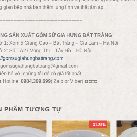
 gian bếp nhà bạn thêm lung linh và thật ấm áp.
==============================
NG SẢN XUẤT GỐM SỨ GIA HƯNG BÁT TRÀNG
ở 1: Xóm 5 Giang Cao – Bát Tràng – Gia Lâm – Hà Nội
ở 2: Số 17/27 Võng Thị – Tây Hồ – Hà Nội
s://gomsugiahungbattrang.com
: gomsugiahungbattrang@gmail.com
iên hệ với chúng tôi để có giá tốt nhất
️
Hotline:
0984.399.699
( Zalo or Viber)
☎️
☎️
☎️
N PHẨM TƯƠNG TỰ
- 31.25%