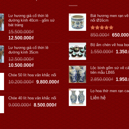
Lư hương giả cổ thời lê
Bát hương men rạn vẽ
đường kính 40cm - gốm sứ
nổi Ø16cm
bát tràng
15.500.000
₫
Được xếp
850.000
₫
650.000
12.500.000
₫
hạng
5.00
5 sao
Bộ ấm chén vẽ hoa bọ
Lư hương giả cổ thời lê
1.550.000
₫
1.350
đường kính 35cm
12.500.000
₫
10.500.000
₫
Lộc bình gốm sứ vẽ cả
tiên mẫu LB65
Chóe 50 lít hoa văn khắc nổi
2.850.000
₫
1.950
10.200.000
₫
9.800.000
₫
Lọ hoa thờ men rạn ca
Liên hệ
Chóe 40 lít hoa văn khắc nổi
9.000.000
₫
8.500.000
₫