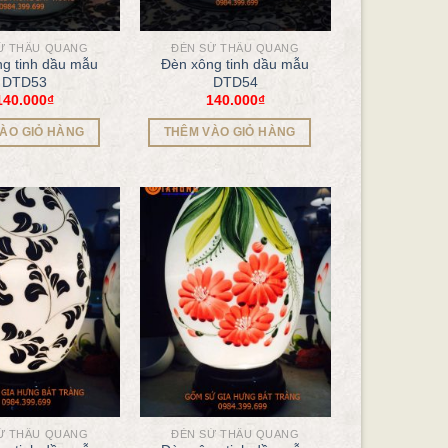
Ứ THẤU QUANG
ĐÈN SỨ THẤU QUANG
g tinh dầu mẫu
Đèn xông tinh dầu mẫu
DTD53
DTD54
140.000
₫
140.000
₫
ÀO GIỎ HÀNG
THÊM VÀO GIỎ HÀNG
Ứ THẤU QUANG
ĐÈN SỨ THẤU QUANG