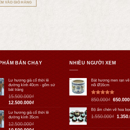
ÊM VÀO GIỎ HÀNG
PHẨM BÁN CHẠY
NHIỀU NGƯỜI XEM
Lư hương giả cổ thời lê
Bát hương men rạn vẽ
đường kính 40cm - gốm sứ
nổi Ø16cm
bát tràng
15.500.000
₫
Được xếp
850.000
₫
650.000
12.500.000
₫
hạng
5.00
5 sao
Bộ ấm chén vẽ hoa bọ
Lư hương giả cổ thời lê
1.550.000
₫
1.350
đường kính 35cm
12.500.000
₫