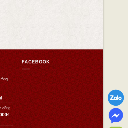
FACEBOOK
 rồng
₫
c đồng
.000
₫