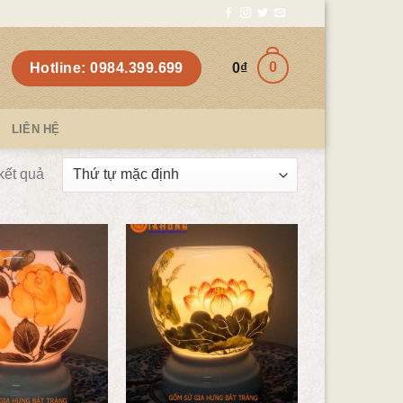
0
Hotline: 0984.399.699
0
₫
LIÊN HỆ
 kết quả