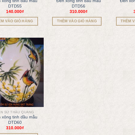
 xông tinh dầu mẫu
Đèn xông tinh dầu mẫu
Đèn xôn
DTD55
DTD56
140.000
₫
310.000
₫
ÊM VÀO GIỎ HÀNG
THÊM VÀO GIỎ HÀNG
THÊM V
ÈN SỨ THẤU QUANG
 xông tinh dầu mẫu
DTD60
310.000
₫