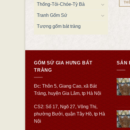
TH
Thống-Tỏi-Chóe-Tỳ Bà
Tranh Gốm Sứ
Tượng gốm bát tràng
GỐM SỨ GIA HƯNG BÁT
SẢN 
TRÀNG
Đc: Thôn 5, Giang Cao, xã Bát
Tràng, huyện Gia Lâm, tp Hà Nội
CS2: Số 17, Ngõ 27, Võng Thị,
phường Bưởi, quận Tây Hồ, tp Hà
Nội