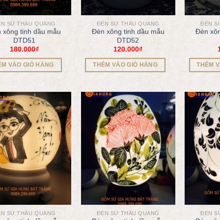
ÈN SỨ THẤU QUANG
ĐÈN SỨ THẤU QUANG
ĐÈN S
 xông tinh dầu mẫu
Đèn xông tinh dầu mẫu
Đèn xôn
DTD51
DTD52
180.000
₫
120.000
₫
ÊM VÀO GIỎ HÀNG
THÊM VÀO GIỎ HÀNG
THÊM V
ÈN SỨ THẤU QUANG
ĐÈN SỨ THẤU QUANG
ĐÈN S