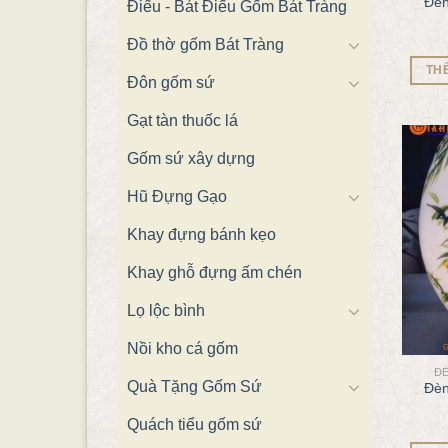
Đèn
Điếu - Bát Điếu Gốm Bát Tràng
Đồ thờ gốm Bát Tràng
TH
Đôn gốm sứ
Gạt tàn thuốc lá
Gốm sứ xây dựng
Hũ Đựng Gạo
Khay đựng bánh kẹo
Khay ghỗ đựng ấm chén
Lọ lộc bình
Nồi kho cá gốm
Đ
Quà Tặng Gốm Sứ
Đèn
Quách tiểu gốm sứ