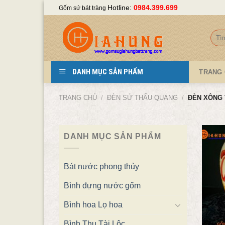
Skip
Hotline:
0984.399.699
Gốm sứ bát tràng
to
content
Tìm
kiếm
DANH MỤC SẢN PHẨM
TRANG
TRANG CHỦ
/
ĐÈN SỨ THẤU QUANG
/
ĐÈN XÔNG 
DANH MỤC SẢN PHẨM
Bát nước phong thủy
Bình đựng nước gốm
Bình hoa Lọ hoa
Bình Thu Tài Lộc