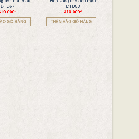
g tinh dầu mẫu
Đèn xông tinh dầu mẫu
DTD57
DTD58
310.000
₫
310.000
₫
ÀO GIỎ HÀNG
THÊM VÀO GIỎ HÀNG