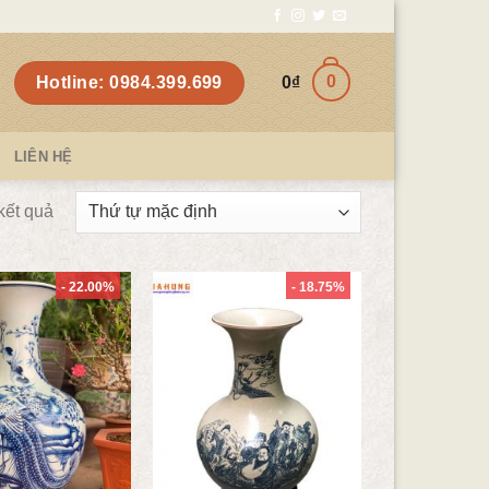
0
Hotline: 0984.399.699
0
₫
LIÊN HỆ
 kết quả
- 22.00%
- 18.75%