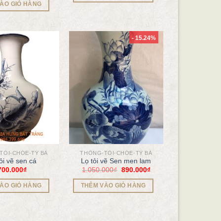
ÀO GIỎ HÀNG
- 15.24%
TỎI-CHÓE-TỲ BÀ
THỐNG-TỎI-CHÓE-TỲ BÀ
ỏi vẽ sen cá
Lọ tỏi vẽ Sen men lam
700.000
₫
1.050.000
₫
890.000
₫
ÀO GIỎ HÀNG
THÊM VÀO GIỎ HÀNG