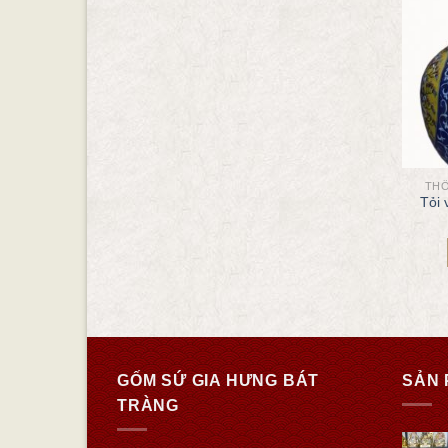
THỐ
Tỏi
GỐM SỨ GIA HƯNG BÁT
SẢN 
TRÀNG