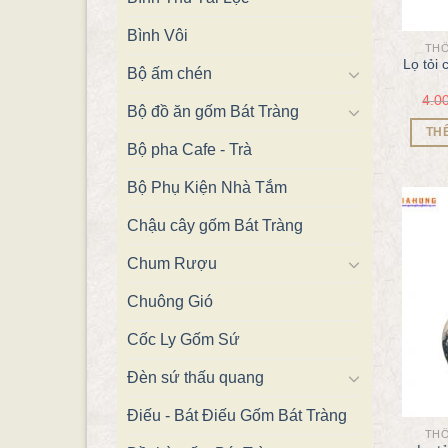
Bình Vôi
THỐ
Lọ tỏi 
Bộ ấm chén
4.0
Bộ đồ ăn gốm Bát Tràng
TH
Bộ pha Cafe - Trà
Bộ Phụ Kiện Nhà Tắm
Chậu cây gốm Bát Tràng
Chum Rượu
Chuông Gió
Cốc Ly Gốm Sứ
Đèn sứ thấu quang
Điếu - Bát Điếu Gốm Bát Tràng
THỐ