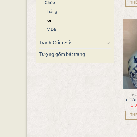
Chóe
TH
Thống
Tỏi
Tỳ Bà
Tranh Gốm Sứ
Tượng gốm bát tràng
THỐ
Lọ Tỏi
1.
TH