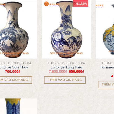
- 91.33%
NG-TỎI-CHÓE-TỲ BÀ
THỐNG-TỎI-CHÓE-TỲ BÀ
THỐNG-
ọ tỏi vẽ Sơn Thủy
Lọ tỏi vẽ Tùng Hiêu
Tỏi miện
700.000
₫
7.500.000
₫
650.000
₫
4
ÊM VÀO GIỎ HÀNG
THÊM VÀO GIỎ HÀNG
THÊM V