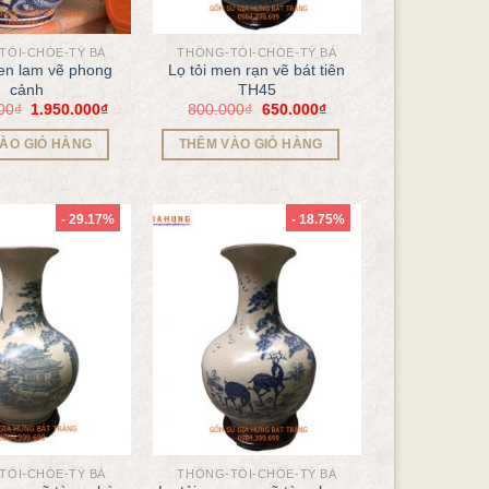
TỎI-CHÓE-TỲ BÀ
THỐNG-TỎI-CHÓE-TỲ BÀ
men lam vẽ phong
Lọ tỏi men rạn vẽ bát tiên
cảnh
TH45
00
₫
1.950.000
₫
800.000
₫
650.000
₫
ÀO GIỎ HÀNG
THÊM VÀO GIỎ HÀNG
- 29.17%
- 18.75%
TỎI-CHÓE-TỲ BÀ
THỐNG-TỎI-CHÓE-TỲ BÀ