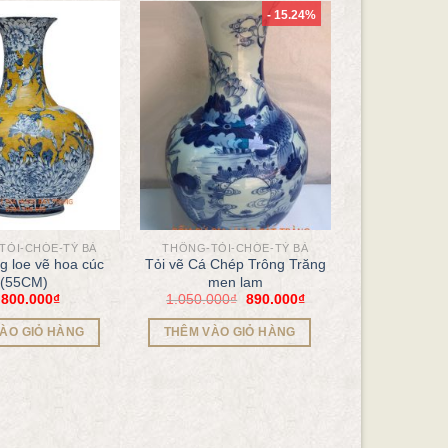
- 15.24%
TỎI-CHÓE-TỲ BÀ
THỐNG-TỎI-CHÓE-TỲ BÀ
g loe vẽ hoa cúc
Tỏi vẽ Cá Chép Trông Trăng
(55CM)
men lam
.800.000
₫
1.050.000
₫
890.000
₫
ÀO GIỎ HÀNG
THÊM VÀO GIỎ HÀNG