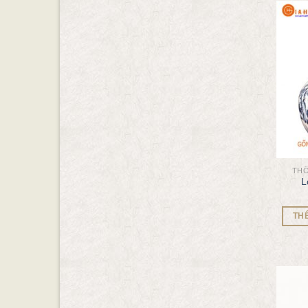
THỐ
L
TH