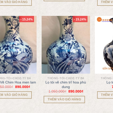
ÊM VÀO GIỎ HÀNG
THÊM V
- 15.24%
- 15.24%
NG-TỎI-CHÓE-TỲ BÀ
THỐNG-TỎI-CHÓE-TỲ BÀ
THỐNG-
 Vẽ Chim Hoa men lam
Lọ tỏi vẽ chim trĩ hoa phù
Lọ t
050.000
₫
890.000
₫
dung
1.050.000
₫
890.000
₫
ÊM VÀO GIỎ HÀNG
THÊM V
THÊM VÀO GIỎ HÀNG