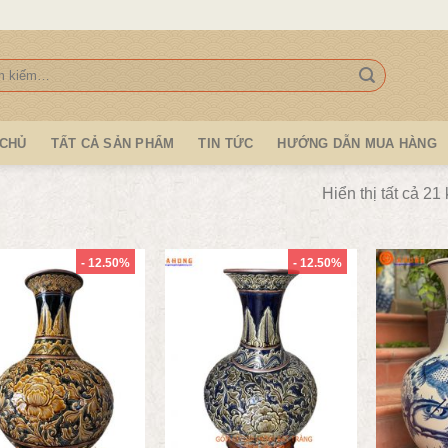
:
 CHỦ
TẤT CẢ SẢN PHẨM
TIN TỨC
HƯỚNG DẪN MUA HÀNG
Hiển thị tất cả 21
- 12.50%
- 12.50%