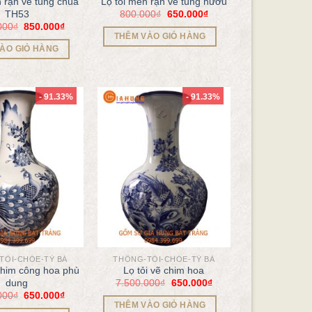
n rạn vẽ tùng chùa
Lọ tỏi men rạn vẽ tùng hươu
800.000
₫
650.000
₫
TH53
000
₫
850.000
₫
THÊM VÀO GIỎ HÀNG
ÀO GIỎ HÀNG
- 91.33%
- 91.33%
TỎI-CHÓE-TỲ BÀ
THỐNG-TỎI-CHÓE-TỲ BÀ
 chim công hoa phù
Lọ tỏi vẽ chim hoa
7.500.000
₫
650.000
₫
dung
000
₫
650.000
₫
THÊM VÀO GIỎ HÀNG