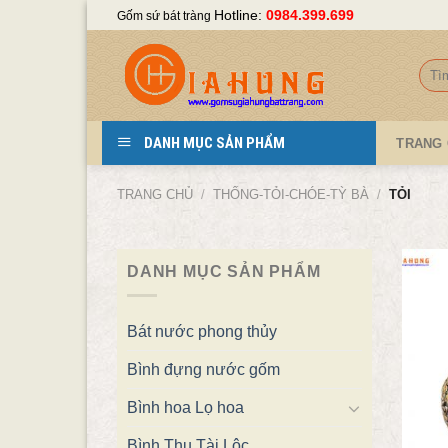
Skip
Hotline:
0984.399.699
Gốm sứ bát tràng
to
content
Tìm
kiếm
DANH MỤC SẢN PHẨM
TRANG
TRANG CHỦ
/
THỐNG-TỎI-CHÓE-TỲ BÀ
/
TỎI
DANH MỤC SẢN PHẨM
Bát nước phong thủy
Bình đựng nước gốm
Bình hoa Lọ hoa
Bình Thu Tài Lộc