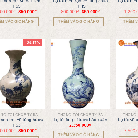
i men rạn vẽ bát tiên
Lọ tỏi men rạn vẽ tùng chùa
Lọ tỏi me
TH53
TH45
200.000
₫
850.000
₫
800.000
₫
650.000
₫
1.200.
ÊM VÀO GIỎ HÀNG
THÊM VÀO GIỎ HÀNG
THÊM V
- 29.17%
NG-TỎI-CHÓE-TỲ BÀ
THỐNG-TỎI-CHÓE-TỲ BÀ
THỐNG-
 men rạn vẽ tùng hươu
Lọ tỏi ống hỉ tước báo xuân
Lọ tỏi vẽ
2.350.000
₫
TH53
200.000
₫
850.000
₫
7.500.
THÊM VÀO GIỎ HÀNG