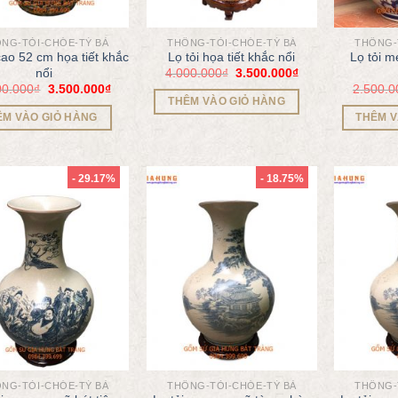
NG-TỎI-CHÓE-TỲ BÀ
THỐNG-TỎI-CHÓE-TỲ BÀ
THỐNG-
cao 52 cm họa tiết khắc
Lọ tỏi họa tiết khắc nổi
Lọ tỏi 
4.000.000
₫
3.500.000
₫
nổi
00.000
₫
3.500.000
₫
2.500.0
THÊM VÀO GIỎ HÀNG
ÊM VÀO GIỎ HÀNG
THÊM V
- 29.17%
- 18.75%
NG-TỎI-CHÓE-TỲ BÀ
THỐNG-TỎI-CHÓE-TỲ BÀ
THỐNG-