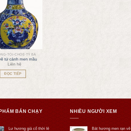
NG-TỎI-CHÓE-TỲ BÀ
 vẽ tứ cảnh men mầu
Liên hệ
ĐỌC TIẾP
PHẨM BÁN CHẠY
NHIỀU NGƯỜI XEM
Lư hương giả cổ thời lê
Bát hương men rạn vẽ