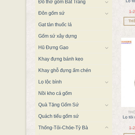
Lọ tỏ
Đồ thờ gốm Bát Tràng
1.
Đôn gốm sứ
TH
Gạt tàn thuốc lá
Gốm sứ xây dựng
Hũ Đựng Gạo
Khay đựng bánh kẹo
Khay ghỗ đựng ấm chén
Lọ lộc bình
Nồi kho cá gốm
Quà Tặng Gốm Sứ
THỐ
Quách tiểu gốm sứ
Lọ tỏi
Thống-Tỏi-Chóe-Tỳ Bà
1.