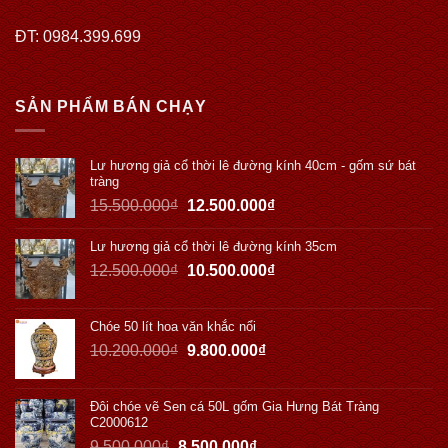
ĐT: 0984.399.699
SẢN PHẨM BÁN CHẠY
Lư hương giả cổ thời lê đường kính 40cm - gốm sứ bát
tràng
15.500.000
₫
12.500.000
₫
Lư hương giả cổ thời lê đường kính 35cm
12.500.000
₫
10.500.000
₫
Chóe 50 lít hoa văn khắc nổi
10.200.000
₫
9.800.000
₫
Đôi chóe vẽ Sen cá 50L gốm Gia Hưng Bát Tràng
C2000612
9.500.000
₫
8.500.000
₫