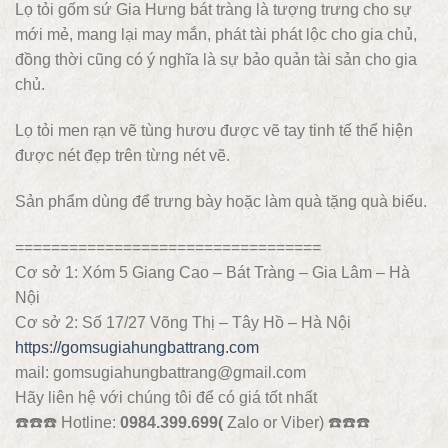
Lọ tỏi gốm sứ Gia Hưng bát tràng là tượng trưng cho sự
mới mẻ, mang lại may mắn, phát tài phát lộc cho gia chủ,
đồng thời cũng có ý nghĩa là sự bảo quản tài sản cho gia
chủ.
Lọ tỏi men rạn vẽ tùng hươu được vẽ tay tinh tế thể hiện
được nét đẹp trên từng nét vẽ.
Sản phẩm dùng để trưng bày hoặc làm quà tặng quà biếu.
==================================
Cơ sở 1: Xóm 5 Giang Cao – Bát Tràng – Gia Lâm – Hà
Nội
Cơ sở 2: Số 17/27 Võng Thị – Tây Hồ – Hà Nội
https://gomsugiahungbattrang.com
mail: gomsugiahungbattrang@gmail.com
Hãy liên hệ với chúng tôi để có giá tốt nhất
☎️
☎️
☎️
Hotline:
0984.399.699(
Zalo or Viber)
☎️
☎️
☎️