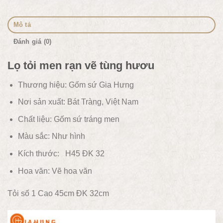
Mô tả
Đánh giá (0)
Lọ tỏi men rạn vẽ tùng hươu
Thương hiệu: Gốm sứ Gia Hưng
Nơi sản xuất: Bát Tràng, Việt Nam
Chất liệu:
Gốm sứ tráng men
Màu sắc:
Như hình
Kích thước: H45 ĐK 32
Hoa văn:
Vẽ hoa văn
Tỏi số 1 Cao 45cm ĐK 32cm