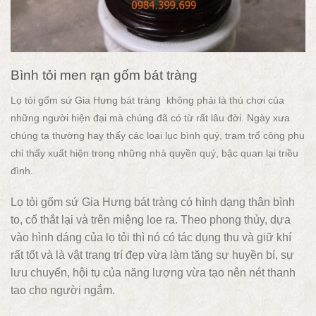
Bình tỏi men rạn gốm bát tràng
Lọ tỏi gốm sứ Gia Hưng bát tràng không phải là thú chơi của
những người hiện đại mà chúng đã có từ rất lâu đời. Ngày xưa
chúng ta thường hay thấy các loại lục bình quý, trạm trổ công phu
chỉ thấy xuất hiện trong những nhà quyền quý, bậc quan lại triều
đình.
Lọ tỏi gốm sứ Gia Hưng bát tràng có hình dạng thân bình
to, cổ thắt lại và trên miệng loe ra. Theo phong thủy, dựa
vào hình dáng của lọ tỏi thì nó có tác dụng thu và giữ khí
rất tốt và là vật trang trí đẹp vừa làm tăng sự huyền bí, sự
lưu chuyển, hội tụ của năng lượng vừa tạo nên nét thanh
tao cho người ngắm.