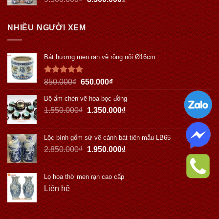
NHIỀU NGƯỜI XEM
Bát hương men rạn vẽ rồng nổi Ø16cm
Được xếp
850.000
₫
650.000
₫
hạng
5.00
5 sao
Bộ ấm chén vẽ hoa bọc đồng
1.550.000
₫
1.350.000
₫
Lộc bình gốm sứ vẽ cảnh bát tiên mẫu LB65
2.850.000
₫
1.950.000
₫
Lọ hoa thờ men rạn cao cấp
Liên hệ