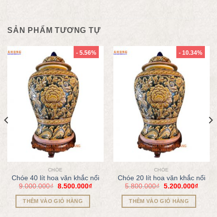
SẢN PHẨM TƯƠNG TỰ
- 5.56%
- 10.34%
CHÓE
CHÓE
Chóe 40 lít hoa văn khắc nổi
Chóe 20 lít hoa văn khắc nổi
9.000.000
₫
8.500.000
₫
5.800.000
₫
5.200.000
₫
THÊM VÀO GIỎ HÀNG
THÊM VÀO GIỎ HÀNG