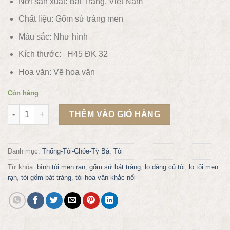
Nơi sản xuất: Bát Tràng, Việt Nam
Chất liệu:
Gốm sứ tráng men
Màu sắc:
Như hình
Kích thước: H45 ĐK 32
Hoa văn:
Vẽ hoa văn
Còn hàng
Lọ tỏi men rạn vẽ tùng hươu số lượng
THÊM VÀO GIỎ HÀNG
Danh mục:
Thống-Tỏi-Chóe-Tỳ Bà
,
Tỏi
Từ khóa:
bình tỏi men rạn
,
gốm sứ bát tràng
,
lọ dáng củ tỏi
,
lọ tỏi men
rạn
,
tỏi gốm bát tràng
,
tỏi hoa văn khắc nổi