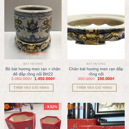
BÁT HƯƠNG
BÁT HƯƠNG
Bộ bát hương men rạn + chân
Chân bát hương men rạn đắp
đế đắp rồng nổi BH22
rồng nổi
2.050.000
₫
1.450.000
₫
350.000
₫
150.000
₫
THÊM VÀO GIỎ HÀNG
THÊM VÀO GIỎ HÀNG
- 9.52%