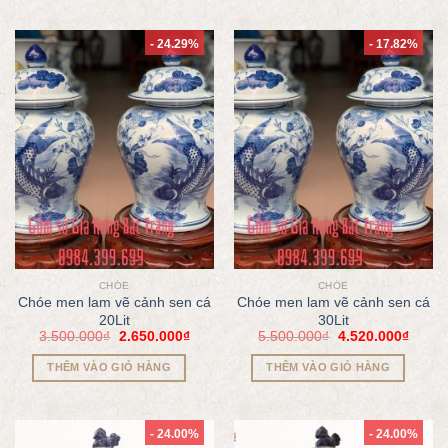
- 24.29%
- 17.82%
CHÓE
CHÓE
Chóe men lam vẽ cảnh sen cá
Chóe men lam vẽ cảnh sen cá
20Lit
30Lit
3.500.000
₫
2.650.000
₫
5.500.000
₫
4.520.000
₫
THÊM VÀO GIỎ HÀNG
THÊM VÀO GIỎ HÀNG
- 24.00%
- 24.00%