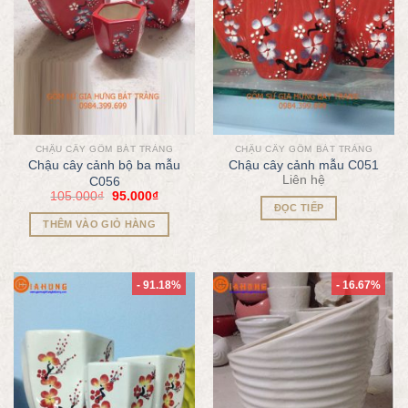
CHẬU CÂY GỐM BÁT TRÀNG
CHẬU CÂY GỐM BÁT TRÀNG
Chậu cây cảnh bộ ba mẫu
Chậu cây cảnh mẫu C051
Liên hệ
C056
105.000
₫
95.000
₫
ĐỌC TIẾP
THÊM VÀO GIỎ HÀNG
- 91.18%
- 16.67%