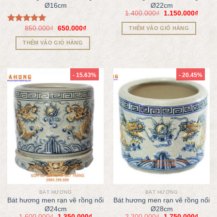
Ø16cm
Ø22cm
1.400.000
₫
1.150.000
₫
850.000
₫
650.000
₫
Được xếp
THÊM VÀO GIỎ HÀNG
hạng
5.00
THÊM VÀO GIỎ HÀNG
5 sao
- 15.63%
- 20.45%
BÁT HƯƠNG
BÁT HƯƠNG
Bát hương men rạn vẽ rồng nổi
Bát hương men rạn vẽ rồng nổi
Ø24cm
Ø28cm
1.600.000
₫
1.350.000
₫
2.200.000
₫
1.750.000
₫