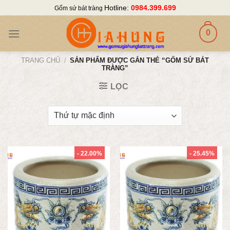
Skip
Hotline:
0984.399.699
Gốm sứ bát tràng
to
content
0
TRANG CHỦ
/
SẢN PHẨM ĐƯỢC GẮN THẺ “GỐM SỨ BÁT
TRÀNG”
LỌC
- 22.00%
- 25.45%