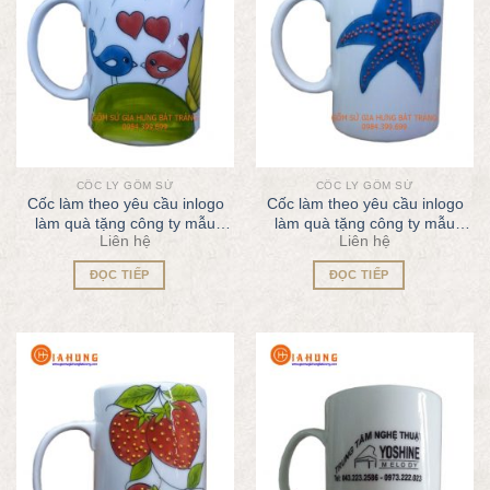
CỐC LY GỐM SỨ
CỐC LY GỐM SỨ
Cốc làm theo yêu cầu inlogo
Cốc làm theo yêu cầu inlogo
làm quà tặng công ty mẫu
làm quà tặng công ty mẫu
Liên hệ
Liên hệ
QT60
QT61
ĐỌC TIẾP
ĐỌC TIẾP