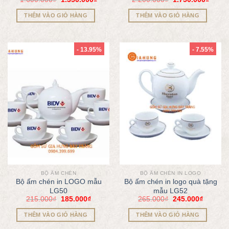
THÊM VÀO GIỎ HÀNG
THÊM VÀO GIỎ HÀNG
- 13.95%
- 7.55%
BỘ ẤM CHÉN
BỘ ẤM CHÉN IN LOGO
Bộ ấm chén in LOGO mẫu
Bộ ấm chén in logo quà tặng
LG50
mẫu LG52
215.000
₫
185.000
₫
265.000
₫
245.000
₫
THÊM VÀO GIỎ HÀNG
THÊM VÀO GIỎ HÀNG