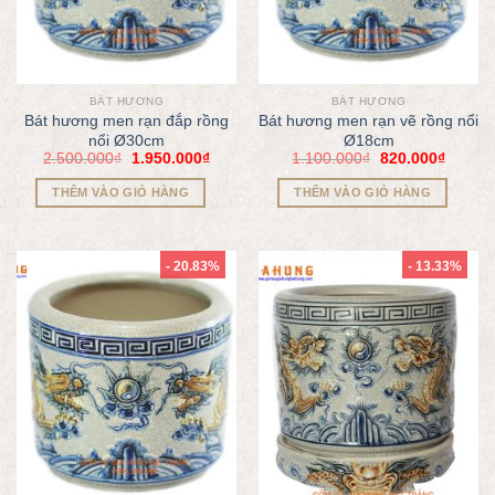
BÁT HƯƠNG
BÁT HƯƠNG
Bát hương men rạn đắp rồng
Bát hương men rạn vẽ rồng nổi
nổi Ø30cm
Ø18cm
2.500.000
₫
1.950.000
₫
1.100.000
₫
820.000
₫
THÊM VÀO GIỎ HÀNG
THÊM VÀO GIỎ HÀNG
- 20.83%
- 13.33%