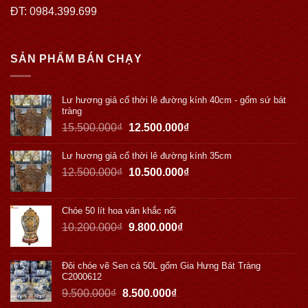
ĐT: 0984.399.699
SẢN PHẨM BÁN CHẠY
Lư hương giả cổ thời lê đường kính 40cm - gốm sứ bát
tràng
15.500.000
₫
12.500.000
₫
Lư hương giả cổ thời lê đường kính 35cm
12.500.000
₫
10.500.000
₫
Chóe 50 lít hoa văn khắc nổi
10.200.000
₫
9.800.000
₫
Đôi chóe vẽ Sen cá 50L gốm Gia Hưng Bát Tràng
C2000612
9.500.000
₫
8.500.000
₫