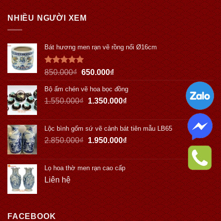
NHIỀU NGƯỜI XEM
Bát hương men rạn vẽ rồng nổi Ø16cm
Được xếp
850.000
₫
650.000
₫
hạng
5.00
5 sao
Bộ ấm chén vẽ hoa bọc đồng
1.550.000
₫
1.350.000
₫
Lộc bình gốm sứ vẽ cảnh bát tiên mẫu LB65
2.850.000
₫
1.950.000
₫
Lọ hoa thờ men rạn cao cấp
Liên hệ
FACEBOOK