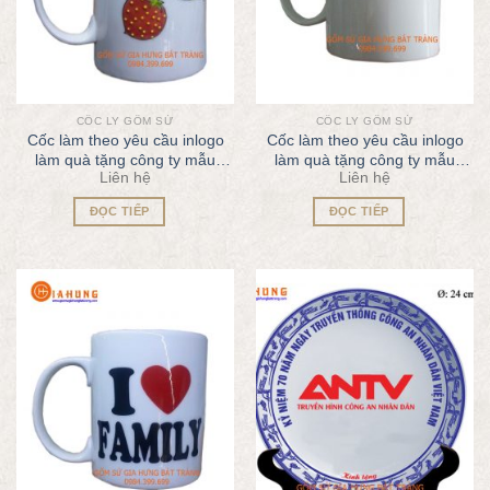
CỐC LY GỐM SỨ
CỐC LY GỐM SỨ
Cốc làm theo yêu cầu inlogo
Cốc làm theo yêu cầu inlogo
làm quà tặng công ty mẫu
làm quà tặng công ty mẫu
Liên hệ
Liên hệ
QT62
QT63
ĐỌC TIẾP
ĐỌC TIẾP