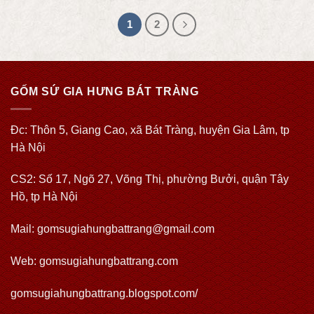
1
2
GỐM SỨ GIA HƯNG BÁT TRÀNG
Đc: Thôn 5, Giang Cao, xã Bát Tràng, huyện Gia Lâm, tp
Hà Nội
CS2: Số 17, Ngõ 27, Võng Thị, phường Bưởi, quận Tây
Hồ, tp Hà Nội
Mail: gomsugiahungbattrang@gmail.com
Web:
gomsugiahungbattrang.com
gomsugiahungbattrang.blogspot.com/