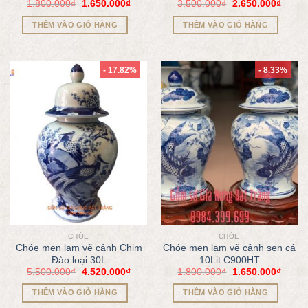
1.800.000
₫
1.650.000
₫
3.500.000
₫
2.650.000
₫
THÊM VÀO GIỎ HÀNG
THÊM VÀO GIỎ HÀNG
- 17.82%
- 8.33%
CHÓE
CHÓE
Chóe men lam vẽ cảnh Chim
Chóe men lam vẽ cảnh sen cá
Đào loại 30L
10Lit C900HT
5.500.000
₫
4.520.000
₫
1.800.000
₫
1.650.000
₫
THÊM VÀO GIỎ HÀNG
THÊM VÀO GIỎ HÀNG