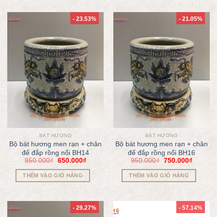
- 23.53%
- 21.05%
BÁT HƯƠNG
BÁT HƯƠNG
Bộ bát hương men rạn + chân
Bộ bát hương men rạn + chân
đế đắp rồng nổi BH14
đế đắp rồng nổi BH16
850.000
₫
650.000
₫
950.000
₫
750.000
₫
THÊM VÀO GIỎ HÀNG
THÊM VÀO GIỎ HÀNG
- 29.27%
- 57.14%