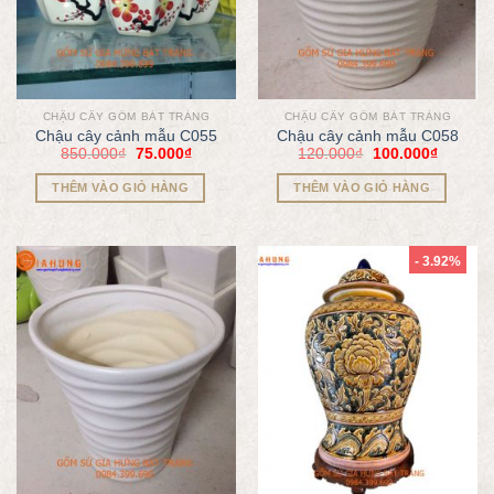
CHẬU CÂY GỐM BÁT TRÀNG
CHẬU CÂY GỐM BÁT TRÀNG
Chậu cây cảnh mẫu C055
Chậu cây cảnh mẫu C058
850.000
₫
75.000
₫
120.000
₫
100.000
₫
THÊM VÀO GIỎ HÀNG
THÊM VÀO GIỎ HÀNG
- 3.92%