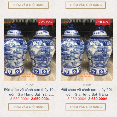
THÊM VÀO GIỎ HÀNG
THÊM VÀO GIỎ HÀNG
- 25.35%
- 18.46%
CHÓE
CHÓE
Đôi chóe vẽ cảnh sơn thủy 10L
Đôi chóe vẽ cảnh sơn thủy 20L
gốm Gia Hưng Bát Tràng
gốm Gia Hưng Bát Tràng
3.550.000
₫
2.650.000
₫
3.250.000
₫
2.650.000
₫
C50053
THÊM VÀO GIỎ HÀNG
THÊM VÀO GIỎ HÀNG