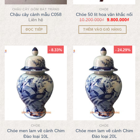
CHẬU CÂY GỐM BÁT TRÀNG
CHÓE
Chậu cây cảnh mẫu C058
Chóe 50 lít hoa văn khắc nổi
Liên hệ
10.200.000
₫
9.800.000
₫
ĐỌC TIẾP
THÊM VÀO GIỎ HÀNG
- 8.33%
- 24.29%
CHÓE
CHÓE
Chóe men lam vẽ cảnh Chim
Chóe men lam vẽ cảnh Chim
Đào loại 10L
Đào loại 20L