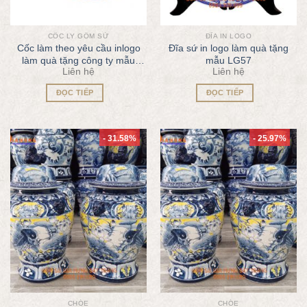
CỐC LY GỐM SỨ
ĐĨA IN LOGO
Cốc làm theo yêu cầu inlogo
Đĩa sứ in logo làm quà tặng
làm quà tặng công ty mẫu
mẫu LG57
Liên hệ
Liên hệ
QT64
ĐỌC TIẾP
ĐỌC TIẾP
- 31.58%
- 25.97%
CHÓE
CHÓE