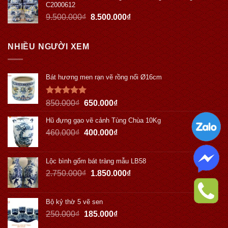
C2000612
9.500.000
₫
8.500.000
₫
NHIỀU NGƯỜI XEM
Bát hương men rạn vẽ rồng nổi Ø16cm
Được xếp
850.000
₫
650.000
₫
hạng
5.00
5 sao
Hũ đựng gạo vẽ cảnh Tùng Chùa 10Kg
460.000
₫
400.000
₫
Lộc bình gốm bát tràng mẫu LB58
2.750.000
₫
1.850.000
₫
Bộ kỷ thờ 5 vẽ sen
250.000
₫
185.000
₫