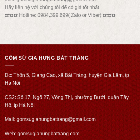
Hãy liên hệ với chúng tôi để có giá tốt nhất
☎️
☎️
☎️
Hotline: 0984.399.699( Zalo or Viber)
☎️
☎️
☎️
GỐM SỨ GIA HƯNG BÁT TRÀNG
Đc: Thôn 5, Giang Cao, xã Bát Tràng, huyện Gia Lâm, tp
Hà Nội
CS2: Số 17, Ngõ 27, Võng Thị, phường Bưởi, quận Tây
Hồ, tp Hà Nội
Mail: gomsugiahungbattrang@gmail.com
Web:
gomsugiahungbattrang.com