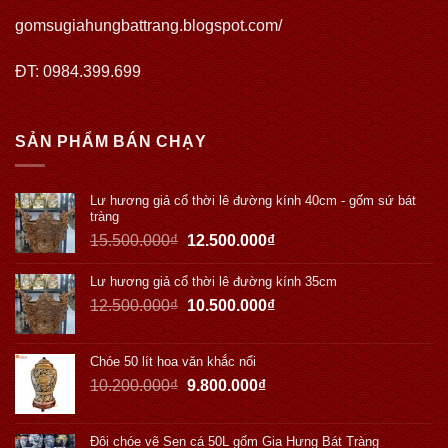
gomsugiahungbattrang.blogspot.com/
ĐT: 0984.399.699
SẢN PHẨM BÁN CHẠY
Lư hương giả cổ thời lê đường kính 40cm - gốm sứ bát
tràng
15.500.000
₫
12.500.000
₫
Lư hương giả cổ thời lê đường kính 35cm
12.500.000
₫
10.500.000
₫
Chóe 50 lít hoa văn khắc nổi
10.200.000
₫
9.800.000
₫
Đôi chóe vẽ Sen cá 50L gốm Gia Hưng Bát Tràng