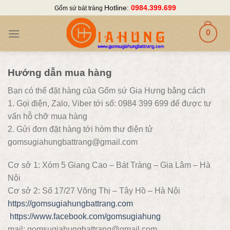
Skip
Hotline:
0984.399.699
Gốm sứ bát tràng
to
content
0
H
ướ
ng d
ẫ
n mua hàng
Bạn có thể đặt hàng của Gốm sứ Gia Hưng bằng cách
1. Gọi điện, Zalo, Viber tới số: 0984 399 699 để được tư
vấn hỗ chỡ mua hàng
2. Gửi đơn đặt hàng tới hòm thư điện tử
gomsugiahungbattrang@gmail.com
Cơ sở 1: Xóm 5 Giang Cao – Bát Tràng – Gia Lâm – Hà
Nội
Cơ sở 2: Số 17/27 Võng Thị – Tây Hồ – Hà Nội
https://gomsugiahungbattrang.com
https://www.facebook.com/gomsugiahung
mail: gomsugiahungbattrang@gmail.com