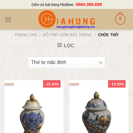
Skip
Hotline:
0984.399.699
Gốm sứ bát tràng
to
content
0
TRANG CHỦ
/
ĐỒ THỜ GỐM BÁT TRÀNG
/
CHÓE THỜ
LỌC
- 21.43%
- 13.33%