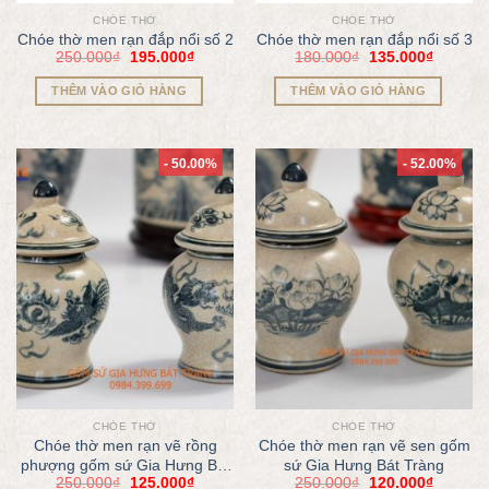
CHÓE THỜ
CHÓE THỜ
Chóe thờ men rạn đắp nổi số 2
Chóe thờ men rạn đắp nổi số 3
250.000
₫
195.000
₫
180.000
₫
135.000
₫
THÊM VÀO GIỎ HÀNG
THÊM VÀO GIỎ HÀNG
- 50.00%
- 52.00%
CHÓE THỜ
CHÓE THỜ
Chóe thờ men rạn vẽ rồng
Chóe thờ men rạn vẽ sen gốm
phượng gốm sứ Gia Hưng Bát
sứ Gia Hưng Bát Tràng
250.000
₫
125.000
₫
250.000
₫
120.000
₫
Tràng