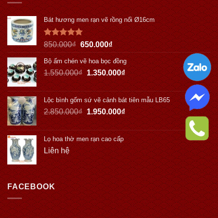
Bát hương men rạn vẽ rồng nổi Ø16cm
Được xếp
850.000
₫
650.000
₫
hạng
5.00
5 sao
Bộ ấm chén vẽ hoa bọc đồng
1.550.000
₫
1.350.000
₫
Lộc bình gốm sứ vẽ cảnh bát tiên mẫu LB65
2.850.000
₫
1.950.000
₫
Lọ hoa thờ men rạn cao cấp
Liên hệ
FACEBOOK