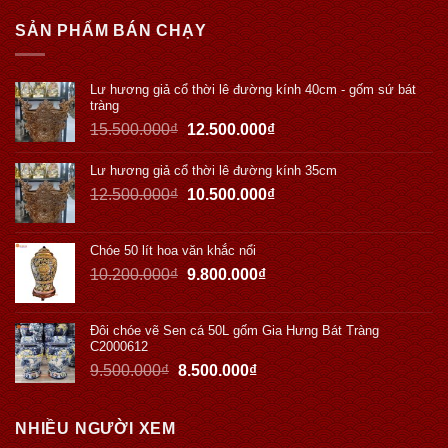
SẢN PHẨM BÁN CHẠY
Lư hương giả cổ thời lê đường kính 40cm - gốm sứ bát
tràng
15.500.000
₫
12.500.000
₫
Lư hương giả cổ thời lê đường kính 35cm
12.500.000
₫
10.500.000
₫
Chóe 50 lít hoa văn khắc nổi
10.200.000
₫
9.800.000
₫
Đôi chóe vẽ Sen cá 50L gốm Gia Hưng Bát Tràng
C2000612
9.500.000
₫
8.500.000
₫
NHIỀU NGƯỜI XEM