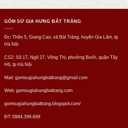
GỐM SỨ GIA HƯNG BÁT TRÀNG
Đc: Thôn 5, Giang Cao, xã Bát Tràng, huyện Gia Lâm, tp
Hà Nội
CS2: Số 17, Ngõ 27, Võng Thị, phường Bưởi, quận Tây
Hồ, tp Hà Nội
Mail: gomsugiahungbattrang@gmail.com
Web:
gomsugiahungbattrang.com
gomsugiahungbattrang.blogspot.com/
ĐT: 0984.399.699