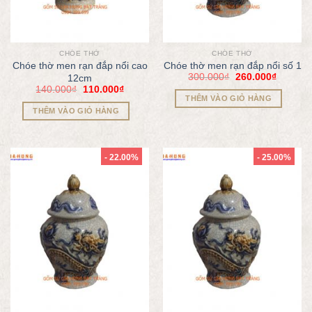
CHÓE THỜ
CHÓE THỜ
Chóe thờ men rạn đắp nổi cao
Chóe thờ men rạn đắp nổi số 1
300.000
₫
260.000
₫
12cm
140.000
₫
110.000
₫
THÊM VÀO GIỎ HÀNG
THÊM VÀO GIỎ HÀNG
- 22.00%
- 25.00%