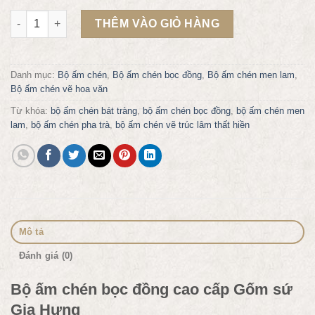
Bộ ấm chén bọc đồng AC54 + phụ kiện số lượng
THÊM VÀO GIỎ HÀNG
Danh mục:
Bộ ấm chén
,
Bộ ấm chén bọc đồng
,
Bộ ấm chén men lam
,
Bộ ấm chén vẽ hoa văn
Từ khóa:
bộ ấm chén bát tràng
,
bộ ấm chén bọc đồng
,
bộ ấm chén men
lam
,
bộ ấm chén pha trà
,
bộ ấm chén vẽ trúc lâm thất hiền
Mô tả
Đánh giá (0)
Bộ ấm chén bọc đồng cao cấp Gốm sứ
Gia Hưng