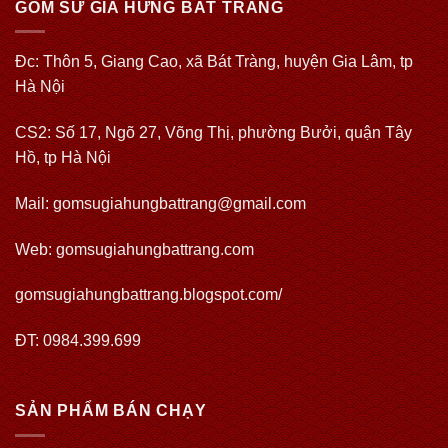
GỐM SỨ GIA HƯNG BÁT TRÀNG
Đc: Thôn 5, Giang Cao, xã Bát Tràng, huyện Gia Lâm, tp
Hà Nội
CS2: Số 17, Ngõ 27, Võng Thị, phường Bưởi, quận Tây
Hồ, tp Hà Nội
Mail: gomsugiahungbattrang@gmail.com
Web:
gomsugiahungbattrang.com
gomsugiahungbattrang.blogspot.com/
ĐT: 0984.399.699
SẢN PHẨM BÁN CHẠY