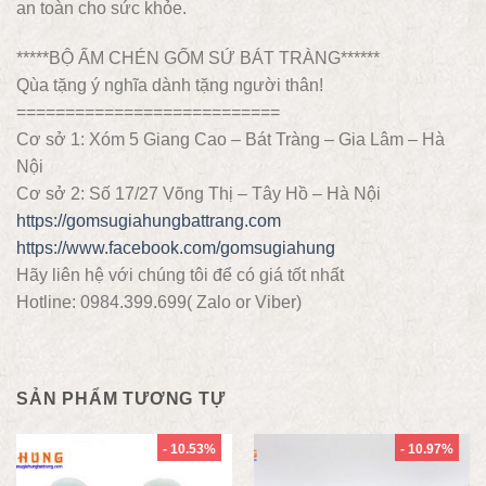
an toàn cho sức khỏe.
*****BỘ ẤM CHÉN GỐM SỨ BÁT TRÀNG******
Qùa tặng ý nghĩa dành tặng người thân!
===========================
Cơ sở 1: Xóm 5 Giang Cao – Bát Tràng – Gia Lâm – Hà
Nội
Cơ sở 2: Số 17/27 Võng Thị – Tây Hồ – Hà Nội
https://gomsugiahungbattrang.com
https://www.facebook.com/gomsugiahung
Hãy liên hệ với chúng tôi để có giá tốt nhất
Hotline: 0984.399.699( Zalo or Viber)
SẢN PHẨM TƯƠNG TỰ
- 10.53%
- 10.97%