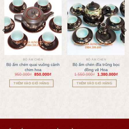
BỘ ẤM CHÉN
BỘ ẤM CHÉN
Bộ ấm chén quai vuông cảnh
Bộ ấm chén đĩa trũng bọc
chim hoa
đồng vẽ Hoa
950.000
₫
850.000
₫
1.550.000
₫
1.380.000
₫
THÊM VÀO GIỎ HÀNG
THÊM VÀO GIỎ HÀNG