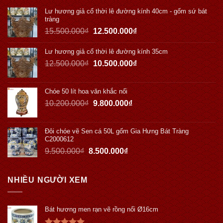
Lư hương giả cổ thời lê đường kính 40cm - gốm sứ bát
tràng
15.500.000
₫
12.500.000
₫
Lư hương giả cổ thời lê đường kính 35cm
12.500.000
₫
10.500.000
₫
Chóe 50 lít hoa văn khắc nổi
10.200.000
₫
9.800.000
₫
Đôi chóe vẽ Sen cá 50L gốm Gia Hưng Bát Tràng
C2000612
9.500.000
₫
8.500.000
₫
NHIỀU NGƯỜI XEM
Bát hương men rạn vẽ rồng nổi Ø16cm