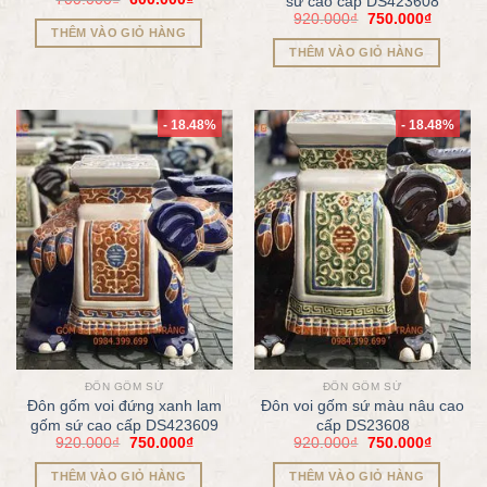
sứ cao cấp DS423608
920.000
₫
750.000
₫
THÊM VÀO GIỎ HÀNG
THÊM VÀO GIỎ HÀNG
- 18.48%
- 18.48%
ĐÔN GỐM SỨ
ĐÔN GỐM SỨ
Đôn gốm voi đứng xanh lam
Đôn voi gốm sứ màu nâu cao
gốm sứ cao cấp DS423609
cấp DS23608
920.000
₫
750.000
₫
920.000
₫
750.000
₫
THÊM VÀO GIỎ HÀNG
THÊM VÀO GIỎ HÀNG