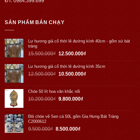
ĐT: 0984.399.699
SẢN PHẨM BÁN CHẠY
Lư hương giả cổ thời lê đường kính 40cm - gốm sứ bát
tràng
15.500.000
₫
12.500.000
₫
Lư hương giả cổ thời lê đường kính 35cm
12.500.000
₫
10.500.000
₫
Chóe 50 lít hoa văn khắc nổi
10.200.000
₫
9.800.000
₫
Đôi chóe vẽ Sen cá 50L gốm Gia Hưng Bát Tràng
C2000612
9.500.000
₫
8.500.000
₫