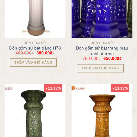
ĐÔN GỐM SỨ
ĐÔN GỐM SỨ
Đôn gốm sứ bát tràng H78
Đôn gốm sứ bát tràng màu
480.000
₫
380.000
₫
xanh dương
750.000
₫
650.000
₫
THÊM VÀO GIỎ HÀNG
THÊM VÀO GIỎ HÀNG
- 13.33%
- 13.33%