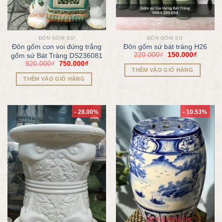
ĐÔN GỐM SỨ
ĐÔN GỐM SỨ
Đôn gốm con voi đứng trắng
Đôn gốm sứ bát tràng H26
220.000
₫
150.000
₫
gốm sứ Bát Tràng DS236081
920.000
₫
750.000
₫
THÊM VÀO GIỎ HÀNG
THÊM VÀO GIỎ HÀNG
- 28.00%
- 10.53%