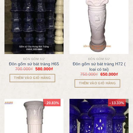
ĐÔN GỐM SỨ
ĐÔN GỐM SỨ
Đôn gốm sứ bát tràng H65
Đôn gốm sứ bát tràng H72 (
700.000
₫
580.000
₫
loại có tai)
750.000
₫
650.000
₫
THÊM VÀO GIỎ HÀNG
THÊM VÀO GIỎ HÀNG
- 20.83%
- 13.33%