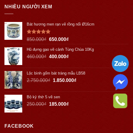
NHIỀU NGƯỜI XEM
Bát hương men rạn vẽ rồng nổi Ø16cm
Được xếp
850.000
₫
650.000
₫
hạng
5.00
5 sao
Hũ đựng gạo vẽ cảnh Tùng Chùa 10Kg
460.000
₫
400.000
₫
Lộc bình gốm bát tràng mẫu LB58
2.750.000
₫
1.850.000
₫
Bộ kỷ thờ 5 vẽ sen
250.000
₫
185.000
₫
FACEBOOK