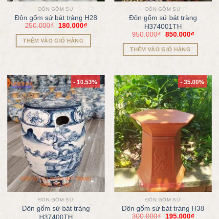
ĐÔN GỐM SỨ
ĐÔN GỐM SỨ
Đôn gốm sứ bát tràng H28
Đôn gốm sứ bát tràng
250.000
₫
180.000
₫
H374001TH
950.000
₫
850.000
₫
THÊM VÀO GIỎ HÀNG
THÊM VÀO GIỎ HÀNG
- 10.53%
- 35.00%
ĐÔN GỐM SỨ
ĐÔN GỐM SỨ
Đôn gốm sứ bát tràng
Đôn gốm sứ bát tràng H38
300.000
₫
195.000
₫
H37400TH