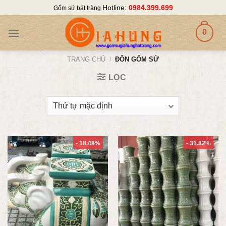
Skip
Hotline:
0984.399.699
Gốm sứ bát tràng
to
content
0
TRANG CHỦ
/
ĐÔN GỐM SỨ
LỌC
- 18.48%
- 31.82%