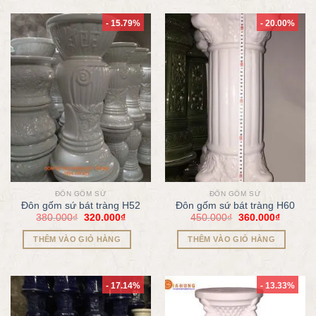
- 15.79%
- 20.00%
ĐÔN GỐM SỨ
ĐÔN GỐM SỨ
Đôn gốm sứ bát tràng H52
Đôn gốm sứ bát tràng H60
380.000
₫
320.000
₫
450.000
₫
360.000
₫
THÊM VÀO GIỎ HÀNG
THÊM VÀO GIỎ HÀNG
- 17.14%
- 13.33%