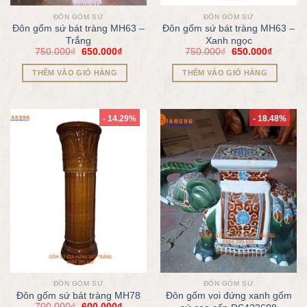
ĐÔN GỐM SỨ
ĐÔN GỐM SỨ
Đôn gốm sứ bát tràng MH63 –
Đôn gốm sứ bát tràng MH63 –
Trắng
Xanh ngọc
750.000
₫
650.000
₫
750.000
₫
650.000
₫
THÊM VÀO GIỎ HÀNG
THÊM VÀO GIỎ HÀNG
- 14.29%
- 18.48%
ĐÔN GỐM SỨ
ĐÔN GỐM SỨ
Đôn gốm sứ bát tràng MH78
Đôn gốm voi đứng xanh gốm
700.000
₫
600.000
₫