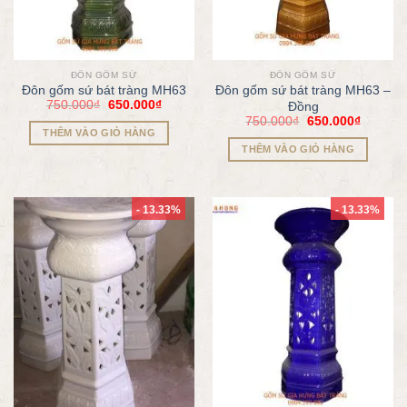
ĐÔN GỐM SỨ
ĐÔN GỐM SỨ
Đôn gốm sứ bát tràng MH63
Đôn gốm sứ bát tràng MH63 –
750.000
₫
650.000
₫
Đồng
750.000
₫
650.000
₫
THÊM VÀO GIỎ HÀNG
THÊM VÀO GIỎ HÀNG
- 13.33%
- 13.33%