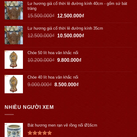
Lư hương giả cổ thời lê đường kính 40cm - gốm sứ bát
tràng
15.500.000
₫
12.500.000
₫
Lư hương giả cổ thời lê đường kính 35cm
12.500.000
₫
10.500.000
₫
Chóe 50 lít hoa văn khắc nổi
10.200.000
₫
9.800.000
₫
Chóe 40 lít hoa văn khắc nổi
9.000.000
₫
8.500.000
₫
NHIỀU NGƯỜI XEM
Bát hương men rạn vẽ rồng nổi Ø16cm