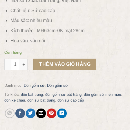
Nơi sản xuất: Bát Tràng, Việt Nam
Chất liệu:
Sứ cao cấp
Màu sắc:
nhiều màu
Kích thước: MH63cm ĐK mặt 28cm
Hoa văn:
vân nổi
Còn hàng
Đôn gốm sứ bát tràng MH63 số lượng
THÊM VÀO GIỎ HÀNG
Danh mục:
Đôn gốm sứ
,
Đôn gốm sứ
Từ khóa:
đôn bát tràng
,
đôn gốm sứ bát tràng
,
đôn gốm sứ men màu
,
đôn kê chậu
,
đôn sứ bát tràng
,
đôn sứ cao cấp