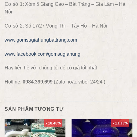
Cơ sở 1: Xóm 5 Giang Cao – Bát Tràng – Gia Lâm – Hà
Nội
Cơ sở 2: Số 17/27 Võng Thị – Tây Hồ – Hà Nội
www.gomsugiahungbattrang.com
www.facebook.com/gomsugiahung
Hãy liên hệ với chúng tôi để có giá tốt nhất
Hotline:
0984.399.699
(Zalo hoặc viber 24/24 )
SẢN PHẨM TƯƠNG TỰ
- 18.48%
- 13.33%