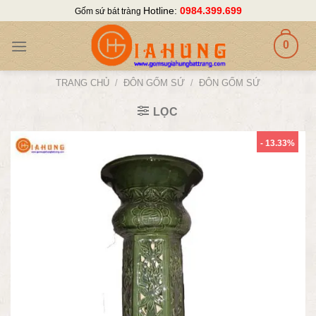
Skip
Hotline:
0984.399.699
Gốm sứ bát tràng
to
content
0
TRANG CHỦ
/
ĐÔN GỐM SỨ
/
ĐÔN GỐM SỨ
LỌC
- 13.33%