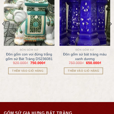
ĐÔN GỐM SỨ
ĐÔN GỐM SỨ
Đôn gốm con voi đứng trắng
Đôn gốm sứ bát tràng màu
gốm sứ Bát Tràng DS236081
xanh dương
920.000
₫
750.000
₫
750.000
₫
650.000
₫
THÊM VÀO GIỎ HÀNG
THÊM VÀO GIỎ HÀNG
GỐM SỨ GIA HƯNG BÁT TRÀNG