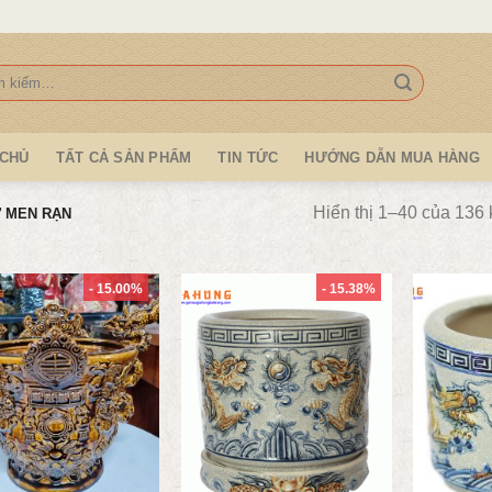
:
 CHỦ
TẤT CẢ SẢN PHẨM
TIN TỨC
HƯỚNG DẪN MUA HÀNG
Hiển thị 1–40 của 136 
 MEN RẠN
- 15.00%
- 15.38%