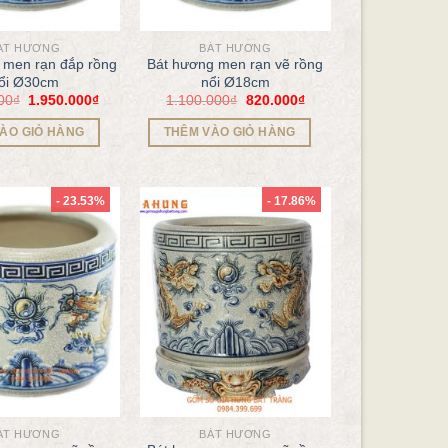
ÁT HƯƠNG
BÁT HƯƠNG
 men rạn đắp rồng
Bát hương men rạn vẽ rồng
ổi Ø30cm
nổi Ø18cm
00
₫
1.950.000
₫
1.100.000
₫
820.000
₫
ÀO GIỎ HÀNG
THÊM VÀO GIỎ HÀNG
- 23.53%
- 17.86%
ÁT HƯƠNG
BÁT HƯƠNG