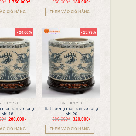
00
₫
1.750.000
₫
250.000
₫
180.000
₫
ÀO GIỎ HÀNG
THÊM VÀO GIỎ HÀNG
- 20.00%
- 15.79%
ÁT HƯƠNG
BÁT HƯƠNG
 men rạn vẽ rồng
Bát hương men rạn vẽ rồng
phi 18
phi 20
00
₫
280.000
₫
380.000
₫
320.000
₫
ÀO GIỎ HÀNG
THÊM VÀO GIỎ HÀNG