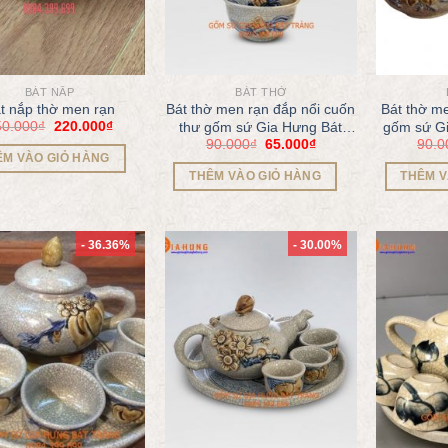
BÁT NẮP
BÁT THỜ
t nắp thờ men rạn
Bát thờ men rạn đắp nổi cuốn
Bát thờ m
50.000
₫
220.000
₫
thư gốm sứ Gia Hưng Bát
gốm sứ Gi
90.000
₫
65.000
₫
90.0
Tràng
ÊM VÀO GIỎ HÀNG
THÊM VÀO GIỎ HÀNG
THÊM V
- 36.36%
- 30.00%