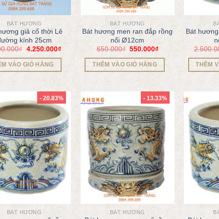
BÁT HƯƠNG
BÁT HƯƠNG
B
hương giả cổ thời Lê
Bát hương men ran đắp rồng
Bát hương
đường kính 25cm
nổi Ø12cm
n
00.000
₫
4.250.000
₫
650.000
₫
550.000
₫
2.500.0
ÊM VÀO GIỎ HÀNG
THÊM VÀO GIỎ HÀNG
THÊM V
- 20.83%
- 13.33%
BÁT HƯƠNG
BÁT HƯƠNG
B