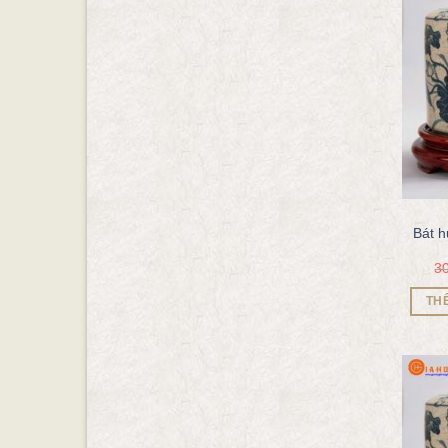
Bát 
3
TH