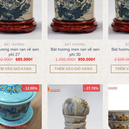
BÁT HƯƠNG
BÁT HƯƠNG
B
hương men rạn vẽ sen
Bát hương men rạn vẽ sen
Bát hươn
phi 27
phi 30
50.000
₫
685.000
₫
1.250.000
₫
950.000
₫
2.500.0
ÊM VÀO GIỎ HÀNG
THÊM VÀO GIỎ HÀNG
THÊM V
- 12.00%
- 27.78%