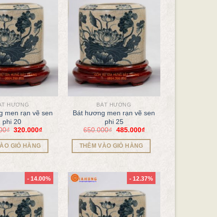
ÁT HƯƠNG
BÁT HƯƠNG
g men rạn vẽ sen
Bát hương men rạn vẽ sen
phi 20
phi 25
00
₫
320.000
₫
650.000
₫
485.000
₫
ÀO GIỎ HÀNG
THÊM VÀO GIỎ HÀNG
- 14.00%
- 12.37%