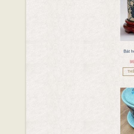
Bát 
9
TH