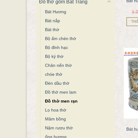
Bát h
Đồ thờ gốm Bát Tràng
1.
Bát Hương
Bát nắp
TH
Bát thờ
Bộ ấm chén thờ
Bộ đỉnh hạc
Bộ kỷ thờ
Chân nến thờ
chóe thờ
Đèn dầu thờ
Đồ thờ men lam
Đồ thờ men rạn
Lọ hoa thờ
Mâm bồng
Nậm rượu thờ
Bát h
ống hương