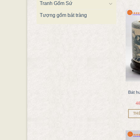
Tranh Gốm Sứ
Tượng gốm bát tràng
Bát h
4
TH