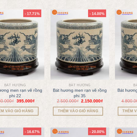
- 17.71%
- 14.00%
BÁT HƯƠNG
BÁT HƯƠNG
B
ương men rạn vẽ rồng
Bát hương men rạn vẽ rồng
Bát hương
phi 22
phi 35
80.000
₫
395.000
₫
2.500.000
₫
2.150.000
₫
4.800.0
ÊM VÀO GIỎ HÀNG
THÊM VÀO GIỎ HÀNG
THÊM V
- 16.67%
- 20.00%