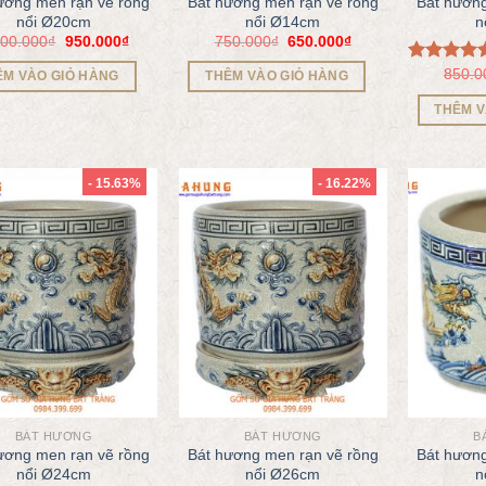
ương men rạn vẽ rồng
Bát hương men rạn vẽ rồng
Bát hương
nổi Ø20cm
nổi Ø14cm
n
200.000
₫
950.000
₫
750.000
₫
650.000
₫
850.0
Được xếp
ÊM VÀO GIỎ HÀNG
THÊM VÀO GIỎ HÀNG
hạng
5.00
5 sao
THÊM V
- 15.63%
- 16.22%
BÁT HƯƠNG
BÁT HƯƠNG
B
ương men rạn vẽ rồng
Bát hương men rạn vẽ rồng
Bát hương
nổi Ø24cm
nổi Ø26cm
n