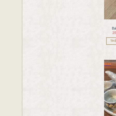
Bá
2
TH