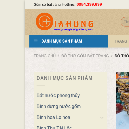
Skip
Hotline:
0984.399.699
Gốm sứ bát tràng
to
content
Tìm
kiếm
DANH MỤC SẢN PHẨM
TRANG
TRANG CHỦ
/
ĐỒ THỜ GỐM BÁT TRÀNG
/
ĐỒ THỜ
DANH MỤC SẢN PHẨM
Bát nước phong thủy
Bình đựng nước gốm
Bình hoa Lọ hoa
Bình Thu Tài Lộc