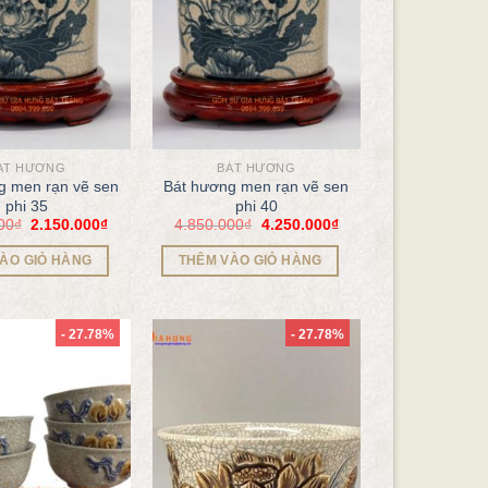
ÁT HƯƠNG
BÁT HƯƠNG
g men rạn vẽ sen
Bát hương men rạn vẽ sen
phi 35
phi 40
00
₫
2.150.000
₫
4.850.000
₫
4.250.000
₫
ÀO GIỎ HÀNG
THÊM VÀO GIỎ HÀNG
- 27.78%
- 27.78%