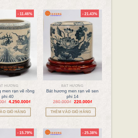
- 11.46%
- 21.43%
ÁT HƯƠNG
BÁT HƯƠNG
 men rạn vẽ rồng
Bát hương men rạn vẽ sen
phi 40
phi 14
00
₫
4.250.000
₫
280.000
₫
220.000
₫
ÀO GIỎ HÀNG
THÊM VÀO GIỎ HÀNG
- 15.79%
- 25.38%