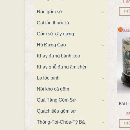
1.6
Đôn gốm sứ
TH
Gạt tàn thuốc lá
Gốm sứ xây dựng
Hũ Đựng Gạo
Khay đựng bánh kẹo
Khay ghỗ đựng ấm chén
Lọ lộc bình
Nồi kho cá gốm
Quà Tặng Gốm Sứ
Bát h
Quách tiểu gốm sứ
2
Thống-Tỏi-Chóe-Tỳ Bà
TH