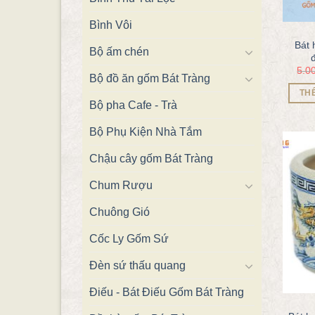
Bình Vôi
Bát 
Bộ ấm chén
5.0
Bộ đồ ăn gốm Bát Tràng
TH
Bộ pha Cafe - Trà
Bộ Phụ Kiện Nhà Tắm
Chậu cây gốm Bát Tràng
Chum Rượu
Chuông Gió
Cốc Ly Gốm Sứ
Đèn sứ thấu quang
Điếu - Bát Điếu Gốm Bát Tràng