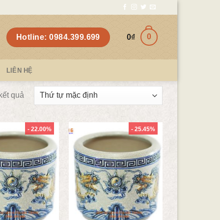
0
Hotline: 0984.399.699
0
₫
LIÊN HỆ
kết quả
- 22.00%
- 25.45%