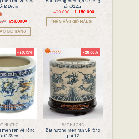
 men rạn vẽ rồng
Bát hương men rạn vẽ rồng
ổi Ø16cm
nổi Ø22cm
1.400.000
₫
1.150.000
₫
00
₫
650.000
₫
THÊM VÀO GIỎ HÀNG
ÀO GIỎ HÀNG
- 20.45%
- 28.00%
ÁT HƯƠNG
BÁT HƯƠNG
 men rạn vẽ rồng
Bát hương men rạn vẽ rồng
ổi Ø28cm
phi 12