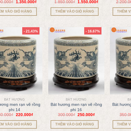
00.000
₫
1.350.000
₫
1.850.000
₫
1.550.000
₫
2.200.0
ÊM VÀO GIỎ HÀNG
THÊM VÀO GIỎ HÀNG
THÊM V
- 21.43%
- 16.67%
BÁT HƯƠNG
BÁT HƯƠNG
B
ương men rạn vẽ rồng
Bát hương men rạn vẽ rồng
Bát hương
phi 14
phi 16
80.000
₫
220.000
₫
300.000
₫
250.000
₫
350.0
ÊM VÀO GIỎ HÀNG
THÊM VÀO GIỎ HÀNG
THÊM V