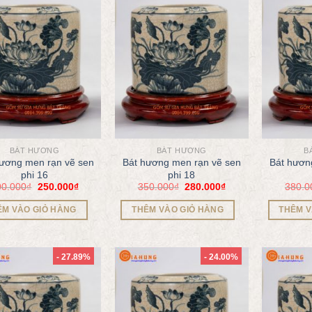
BÁT HƯƠNG
BÁT HƯƠNG
B
hương men rạn vẽ sen
Bát hương men rạn vẽ sen
Bát hươn
phi 16
phi 18
00.000
₫
250.000
₫
350.000
₫
280.000
₫
380.0
ÊM VÀO GIỎ HÀNG
THÊM VÀO GIỎ HÀNG
THÊM V
- 27.89%
- 24.00%