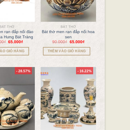
BÁT THỜ
BÁT THỜ
en rạn đắp nổi đào
Bát thờ men rạn đắp nổi hoa
a Hưng Bát Tràng
sen
00
₫
65.000
₫
90.000
₫
65.000
₫
ÀO GIỎ HÀNG
THÊM VÀO GIỎ HÀNG
- 28.57%
- 16.22%