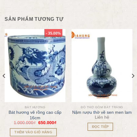
SẢN PHẨM TƯƠNG TỰ
- 35.00%
BÁT HƯƠNG
ĐỒ THỜ GỐM BÁT TRÀNG
Bát hương vẽ rồng cao cấp
Nậm rượu thờ vẽ sen men lam
Liên hệ
16cm
1.000.000
₫
650.000
₫
ĐỌC TIẾP
THÊM VÀO GIỎ HÀNG