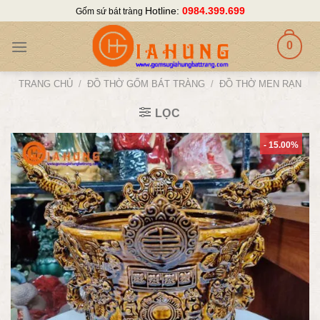
Skip
Hotline:
0984.399.699
Gốm sứ bát tràng
to
content
0
TRANG CHỦ
/
ĐỒ THỜ GỐM BÁT TRÀNG
/
ĐỒ THỜ MEN RẠN
LỌC
- 15.00%