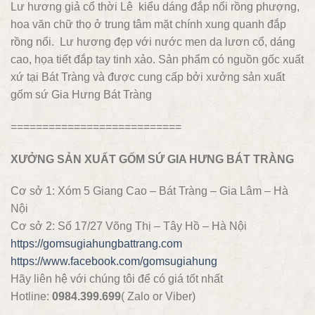
Lư hương giả cổ thời Lê kiểu dáng đắp nổi rồng phượng,
hoa văn chữ thọ ở trung tâm mặt chính xung quanh đắp
rồng nổi. Lư hương đẹp với nước men da lươn cổ, dáng
cao, họa tiết đắp tay tinh xảo. Sản phẩm có nguồn gốc xuất
xứ tại Bát Tràng và được cung cấp bởi xưởng sản xuất
gốm sứ Gia Hưng Bát Tràng
===========================
XƯỞNG SẢN XUẤT GỐM SỨ GIA HƯNG BÁT TRÀNG
Cơ sở 1: Xóm 5 Giang Cao – Bát Tràng – Gia Lâm – Hà
Nội
Cơ sở 2: Số 17/27 Võng Thị – Tây Hồ – Hà Nội
https://gomsugiahungbattrang.com
https://www.facebook.com/gomsugiahung
Hãy liên hệ với chúng tôi để có giá tốt nhất
Hotline:
0984.399.699
( Zalo or Viber)