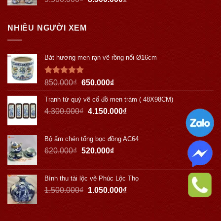
NHIỀU NGƯỜI XEM
Bát hương men rạn vẽ rồng nổi Ø16cm
Được xếp
850.000
₫
650.000
₫
hạng
5.00
5 sao
Tranh tứ quý vẽ cổ đồ men tràm ( 48X98CM)
4.300.000
₫
4.150.000
₫
Bộ ấm chén tống bọc đồng AC64
620.000
₫
520.000
₫
Bình thu tài lộc vẽ Phúc Lộc Thọ
1.500.000
₫
1.050.000
₫