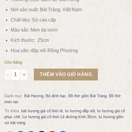
Nơi sản xuất: Bát Tràng, Việt Nam
Chất liệu:
Sứ cao cấp
Màu sắc:
Men da lươn
Kích thước: 25cm
Hoa văn:
đắp nổi Rồng Phượng
Còn hàng
Bát hương giả cổ thời Lê đường kính 25cm số lượng
THÊM VÀO GIỎ HÀNG
Danh mục:
Bát Hương
,
Bộ đỉnh hạc
,
Đồ thờ gốm Bát Tràng
,
Đồ thờ
men rạn
Từ khóa:
bát hương giả cổ thời lê
,
lư hương đắp nổi
,
lư hương giả cổ
phục chế
,
Lư hương giả cổ thời Lê đường kính 30cm
,
lư hương gốm
sứ bát tràng