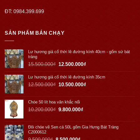
ĐT: 0984.399.699
SẢN PHẨM BÁN CHẠY
Lư hương giả cổ thời lê đường kính 40cm - gốm sứ bát
tràng
15.500.000
₫
12.500.000
₫
Lư hương giả cổ thời lê đường kính 35cm
12.500.000
₫
10.500.000
₫
Chóe 50 lít hoa văn khắc nổi
10.200.000
₫
9.800.000
₫
Đôi chóe vẽ Sen cá 50L gốm Gia Hưng Bát Tràng
C2000612
9.500.000
₫
8.500.000
₫