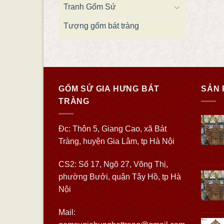
Tranh Gốm Sứ
Tượng gốm bát tràng
GỐM SỨ GIA HƯNG BÁT
SẢN 
TRÀNG
Đc: Thôn 5, Giang Cao, xã Bát
Tràng, huyện Gia Lâm, tp Hà Nội
CS2: Số 17, Ngõ 27, Võng Thị,
phường Bưởi, quận Tây Hồ, tp Hà
Nội
Mail: