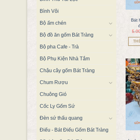
Bình Vôi
Bát 
Bộ ấm chén
5.0
Bộ đồ ăn gốm Bát Tràng
TH
Bộ pha Cafe - Trà
Bộ Phụ Kiện Nhà Tắm
Chậu cây gốm Bát Tràng
Chum Rượu
Chuông Gió
Cốc Ly Gốm Sứ
Đèn sứ thấu quang
Điếu - Bát Điếu Gốm Bát Tràng