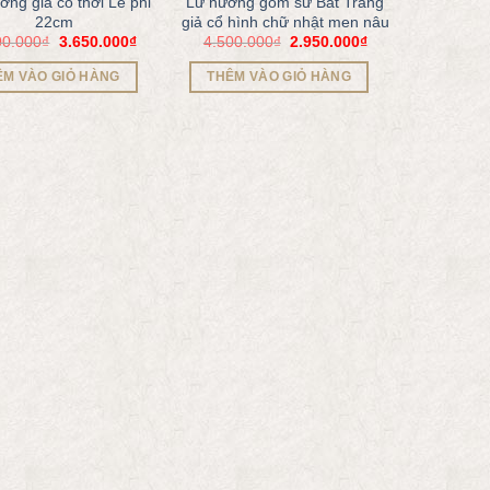
ơng giả cổ thời Lê phi
Lư hương gốm sứ Bát Tràng
22cm
giả cổ hình chữ nhật men nâu
00.000
₫
3.650.000
₫
4.500.000
₫
2.950.000
₫
ÊM VÀO GIỎ HÀNG
THÊM VÀO GIỎ HÀNG