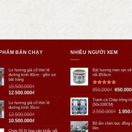
PHẨM BÁN CHẠY
NHIỀU NGƯỜI XEM
Lư hương giả cổ thời lê
Bát hương men rạn vẽ
đường kính 40cm - gốm sứ
nổi Ø16cm
bát tràng
15.500.000
₫
Được xếp
850.000
₫
650.000
12.500.000
₫
hạng
5.00
5 sao
Tranh cá Chép trông tr
Lư hương giả cổ thời lê
(50x100CM)
đường kính 35cm
2.550.000
₫
1.950
12.500.000
₫
10.500.000
₫
Bộ ấm chén bọc đồng 
lõm
Chóe 50 lít hoa văn khắc nổi