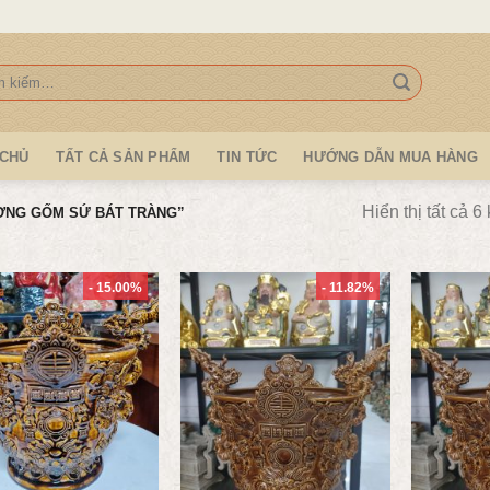
:
 CHỦ
TẤT CẢ SẢN PHẨM
TIN TỨC
HƯỚNG DẪN MUA HÀNG
Hiển thị tất cả 6
ƠNG GỐM SỨ BÁT TRÀNG”
- 15.00%
- 11.82%