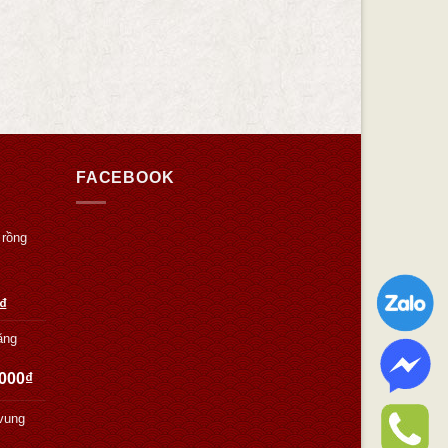
FACEBOOK
 rồng
₫
ăng
.000
₫
vung