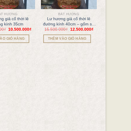
ÁT HƯƠNG
BÁT HƯƠNG
g giả cổ thời lê
Lư hương giả cổ thời lê
g kính 35cm
đường kính 40cm – gốm sứ
00
₫
10.500.000
₫
15.500.000
₫
12.500.000
₫
bát tràng
ÀO GIỎ HÀNG
THÊM VÀO GIỎ HÀNG