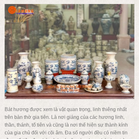
Bát hương được xem là vật quan trọng, linh thiêng nhất
trên bàn thờ gia tiên. Là nơi giáng của các hương linh,
thần, thánh, tổ tiên và cũng là nơi thể hiện sự thành kính
của gia chủ đối với cõi âm. Đa số người đều có niềm tin