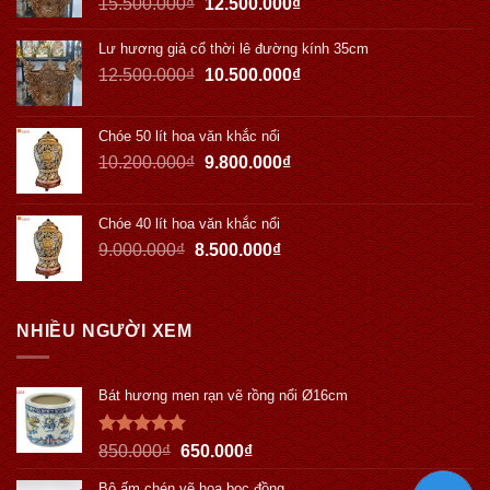
15.500.000
₫
12.500.000
₫
Lư hương giả cổ thời lê đường kính 35cm
12.500.000
₫
10.500.000
₫
Chóe 50 lít hoa văn khắc nổi
10.200.000
₫
9.800.000
₫
Chóe 40 lít hoa văn khắc nổi
9.000.000
₫
8.500.000
₫
NHIỀU NGƯỜI XEM
Bát hương men rạn vẽ rồng nổi Ø16cm
Được xếp
850.000
₫
650.000
₫
hạng
5.00
5 sao
Bộ ấm chén vẽ hoa bọc đồng