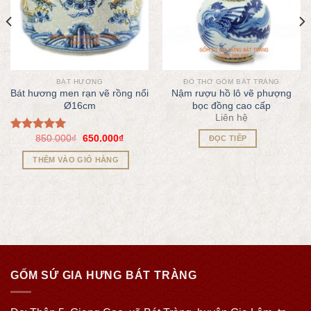
BÁT HƯƠNG
ĐỒ THỜ GỐM BÁT TRÀNG
Bát hương men rạn vẽ rồng nổi
Nậm rượu hồ lô vẽ phượng
Ø16cm
bọc đồng cao cấp
Liên hệ
850.000
₫
650.000
₫
Được xếp
ĐỌC TIẾP
hạng
5.00
THÊM VÀO GIỎ HÀNG
5 sao
GỐM SỨ GIA HƯNG BÁT TRÀNG