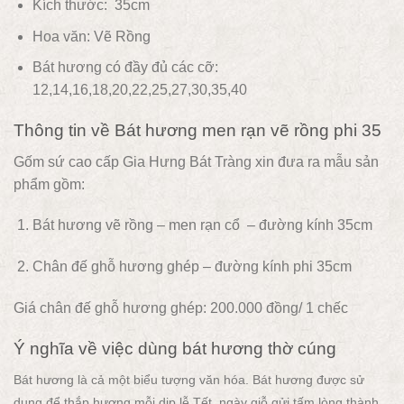
Kích thước: 35cm
Hoa văn:
Vẽ Rồng
Bát hương có đầy đủ các cỡ:
12,14,16,18,20,22,25,27,30,35,40
Thông tin về Bát hương men rạn vẽ rồng phi 35
Gốm sứ cao cấp Gia Hưng Bát Tràng xin đưa ra mẫu sản
phẩm gồm:
1. Bát hương vẽ rồng – men rạn cổ – đường kính 35cm
2. Chân đế ghỗ hương ghép – đường kính phi 35cm
Giá chân đế ghỗ hương ghép: 200.000 đồng/ 1 chếc
Ý nghĩa về việc dùng bát hương thờ cúng
Bát hương là cả một biểu tượng văn hóa. Bát hương được sử
dụng để thắp hương mỗi dịp lễ Tết, ngày giỗ gửi tấm lòng thành