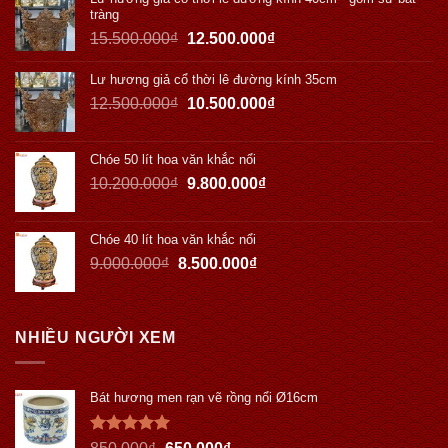
tràng
15.500.000
₫
12.500.000
₫
Lư hương giả cổ thời lê đường kính 35cm
12.500.000
₫
10.500.000
₫
Chóe 50 lít hoa văn khắc nổi
10.200.000
₫
9.800.000
₫
Chóe 40 lít hoa văn khắc nổi
9.000.000
₫
8.500.000
₫
NHIỀU NGƯỜI XEM
Bát hương men rạn vẽ rồng nổi Ø16cm
Được xếp