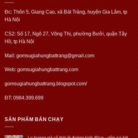
Đc: Thôn 5, Giang Cao, xã Bát Tràng, huyện Gia Lâm, tp
Hà Nội
CS2: Số 17, Ngõ 27, Võng Thị, phường Bưởi, quận Tây
Hồ, tp Hà Nội
Mail: gomsugiahungbattrang@gmail.com
Web:
gomsugiahungbattrang.com
gomsugiahungbattrang.blogspot.com/
ĐT: 0984.399.699
SẢN PHẨM BÁN CHẠY
Lư hương giả cổ thời lê đường kính 40cm - gốm sứ bát