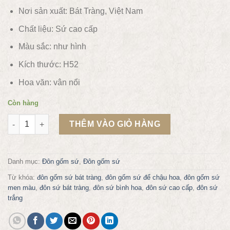
Nơi sản xuất: Bát Tràng, Việt Nam
Chất liệu:
Sứ cao cấp
Màu sắc:
như hình
Kích thước: H52
Hoa văn:
vân nổi
Còn hàng
Đôn gốm sứ bát tràng H52 số lượng
THÊM VÀO GIỎ HÀNG
Danh mục:
Đôn gốm sứ
,
Đôn gốm sứ
Từ khóa:
đôn gốm sứ bát tràng
,
đôn gốm sứ để chậu hoa
,
đôn gốm sứ
men màu
,
đôn sứ bát tràng
,
đôn sứ bình hoa
,
đôn sứ cao cấp
,
đôn sứ
trắng