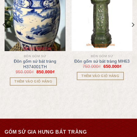
ĐÔN GỐM SỨ
ĐÔN GỐM SỨ
Đôn gốm sứ bát tràng
Đôn gốm sứ bát tràng MH63
750.000
₫
650.000
₫
H374001TH
950.000
₫
850.000
₫
THÊM VÀO GIỎ HÀNG
THÊM VÀO GIỎ HÀNG
GỐM SỨ GIA HƯNG BÁT TRÀNG