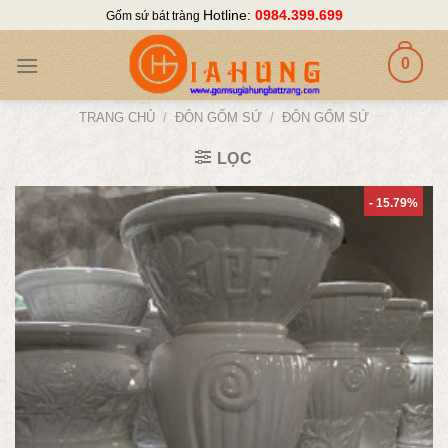
Skip
Hotline:
0984.399.699
Gốm sứ bát tràng
to
content
0
TRANG CHỦ
/
ĐÔN GỐM SỨ
/
ĐÔN GỐM SỨ
LỌC
- 15.79%