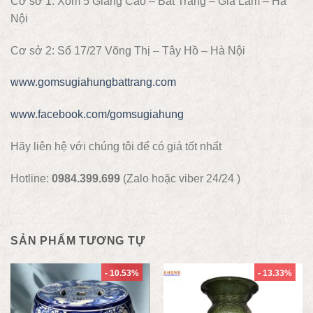
Cơ sở 1: Xóm 5 Giang Cao – Bát Tràng – Gia Lâm – Hà
Nội
Cơ sở 2: Số 17/27 Võng Thị – Tây Hồ – Hà Nội
www.gomsugiahungbattrang.com
www.facebook.com/gomsugiahung
Hãy liên hệ với chúng tôi để có giá tốt nhất
Hotline:
0984.399.699
(Zalo hoặc viber 24/24 )
SẢN PHẨM TƯƠNG TỰ
- 10.53%
- 13.33%