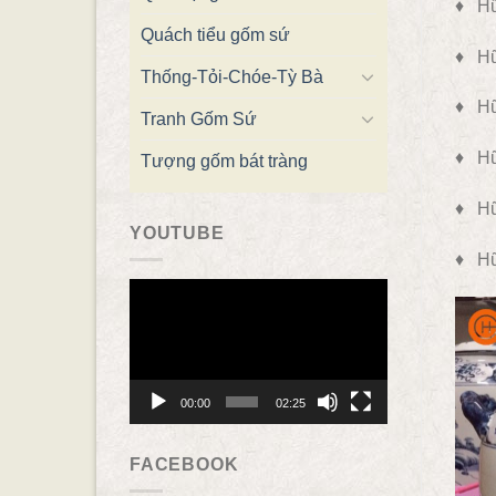
♦ Hũ
Quách tiểu gốm sứ
♦ Hũ
Thống-Tỏi-Chóe-Tỳ Bà
♦ Hũ
Tranh Gốm Sứ
♦ Hũ
Tượng gốm bát tràng
♦ Hũ
YOUTUBE
♦ Hũ
Trình
chơi
Video
00:00
02:25
FACEBOOK