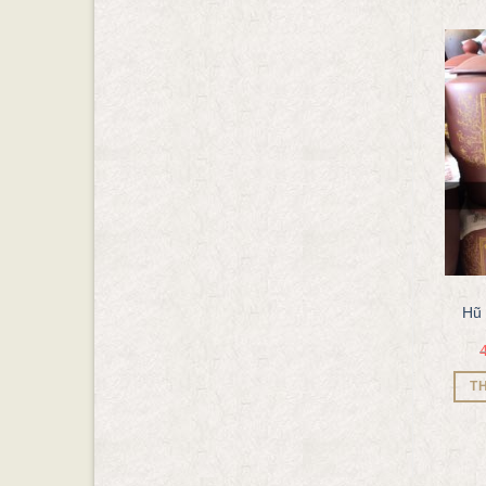
- 15.38%
- 16.67%
HŨ ĐỰNG GẠO
HŨ ĐỰNG GẠO
Hũ gạo tài lộc 15Kg
Hũ đựng gạo vẽ cảnh tùng
Hũ 
650.000
₫
550.000
₫
hươu 16Kg
600.000
₫
500.000
₫
THÊM VÀO GIỎ HÀNG
THÊM VÀO GIỎ HÀNG
T