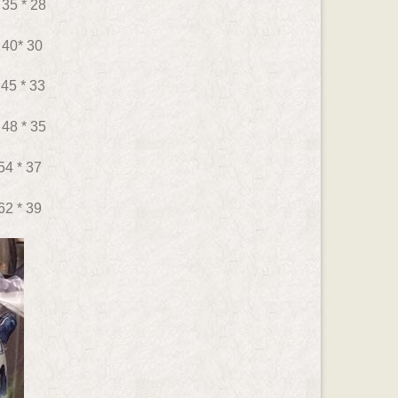
35 * 28
 40* 30
45 * 33
48 * 35
54 * 37
62 * 39