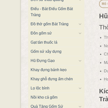
Mô 
Điếu - Bát Điếu Gốm Bát
Hũ
Tràng
Đồ thờ gốm Bát Tràng
Thô
Đôn gốm sứ
Th
Gạt tàn thuốc lá
Nơ
Gốm sứ xây dựng
Ch
Hũ Đựng Gạo
Mà
Khay đựng bánh kẹo
Du
Khay ghỗ đựng ấm chén
Ho
Lọ lộc bình
Kí
Nồi kho cá gốm
Tr
Quà Tặng Gốm Sứ