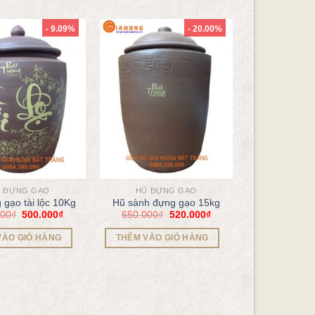
- 9.09%
- 20.00%
 ĐỰNG GẠO
HŨ ĐỰNG GẠO
 gạo tài lộc 10Kg
Hũ sành đựng gạo 15kg
000
₫
500.000
₫
650.000
₫
520.000
₫
VÀO GIỎ HÀNG
THÊM VÀO GIỎ HÀNG