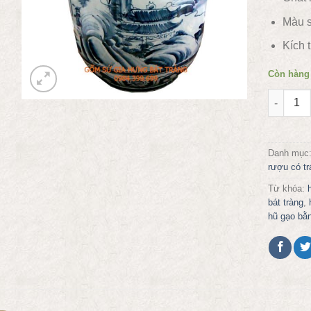
Màu s
Kích 
Còn hàng
Hũ đựng 
Danh mục
rượu có t
Từ khóa:
bát tràng
,
hũ gạo bằ