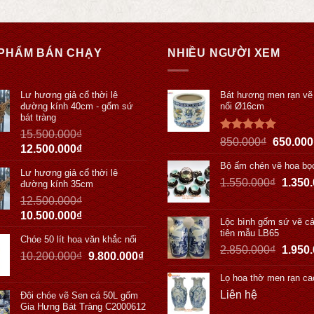
PHẨM BÁN CHẠY
NHIỀU NGƯỜI XEM
Lư hương giả cổ thời lê
Bát hương men rạn vẽ
đường kính 40cm - gốm sứ
nổi Ø16cm
bát tràng
15.500.000
₫
Được xếp
850.000
₫
650.000
12.500.000
₫
hạng
5.00
5 sao
Bộ ấm chén vẽ hoa bọ
Lư hương giả cổ thời lê
1.550.000
₫
1.350
đường kính 35cm
12.500.000
₫
10.500.000
₫
Lộc bình gốm sứ vẽ cả
tiên mẫu LB65
Chóe 50 lít hoa văn khắc nổi
2.850.000
₫
1.950
10.200.000
₫
9.800.000
₫
Lọ hoa thờ men rạn ca
Liên hệ
Đôi chóe vẽ Sen cá 50L gốm
Gia Hưng Bát Tràng C2000612