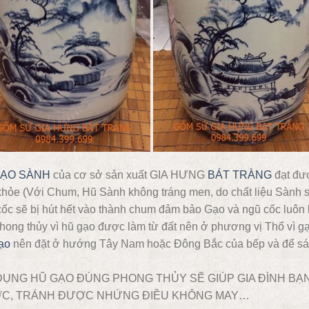
GẠO SÀNH
của cơ sở sản xuất GIA HƯNG
BÁT TRÀNG
đạt đượ
khỏe (Với Chum, Hũ Sành không tráng men, do chất liệu Sành 
ốc sẽ bị hút hết vào thành chum đảm bảo Gạo và ngũ cốc luôn 
hong thủy vì hũ gạo được làm từ đất nên ở phương vị Thổ vì gạo 
ạo
nên đặt ở hướng Tây Nam hoặc Đông Bắc của bếp và để sát
DỤNG HŨ GẠO ĐÚNG PHONG THỦY SẼ GIÚP GIA ĐÌNH BẠN
C, TRÁNH ĐƯỢC NHỨNG ĐIỀU KHÔNG MAY…