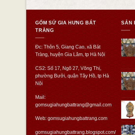
GỐM SỨ GIA HƯNG BÁT
SẢN 
TRÀNG
Đc: Thôn 5, Giang Cao, xã Bát
Tràng, huyện Gia Lâm, tp Hà Nội
CS2: Số 17, Ngõ 27, Võng Thị,
phường Bưởi, quận Tây Hồ, tp Hà
Nội
Mail:
gomsugiahungbattrang@gmail.com
Web:
gomsugiahungbattrang.com
gomsugiahungbattrang.blogspot.com/