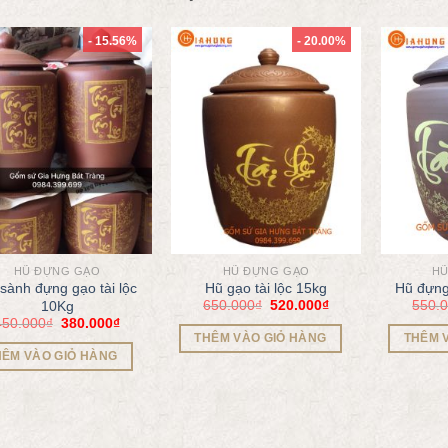
- 15.56%
- 20.00%
HŨ ĐỰNG GẠO
HŨ ĐỰNG GẠO
HŨ
sành đựng gạo tài lộc
Hũ gạo tài lộc 15kg
Hũ đựng
650.000
₫
520.000
₫
550.
10Kg
450.000
₫
380.000
₫
THÊM VÀO GIỎ HÀNG
THÊM 
HÊM VÀO GIỎ HÀNG