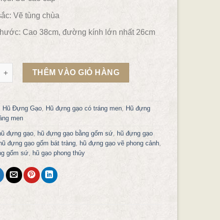
ắc:
Vẽ tùng chùa
thước: Cao 38cm, đường kính lớn nhất 26cm
gạo vẽ cảnh Tùng Chùa 10Kg số lượng
THÊM VÀO GIỎ HÀNG
:
Hũ Đựng Gạo
,
Hũ đựng gạo có tráng men
,
Hũ đựng
ráng men
hũ đựng gạo
,
hũ đựng gạo bằng gốm sứ
,
hũ đựng gạo
hũ đựng gạo gốm bát tràng
,
hũ đựng gạo vẽ phong cảnh
,
ng gốm sứ
,
hũ gạo phong thủy