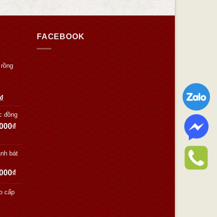
FACEBOOK
 rồng
₫
c đồng
.000
₫
nh bát
.000
₫
o cấp