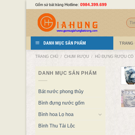
Skip
Hotline:
0984.399.699
Gốm sứ bát tràng
to
content
Tìm
kiếm
DANH MỤC SẢN PHẨM
TRANG
TRANG CHỦ
/
CHUM RƯỢU
/
HŨ ĐỰNG RƯỢU CÓ
DANH MỤC SẢN PHẨM
Bát nước phong thủy
Bình đựng nước gốm
Bình hoa Lọ hoa
Bình Thu Tài Lộc