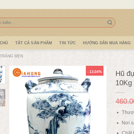
:
 CHỦ
TẤT CẢ SẢN PHẨM
TIN TỨC
HƯỚNG DẪN MUA HÀNG
 TRÁNG MEN
Hũ đự
- 13.04%
10Kg
460.0
Thươ
Nơi s
Chất 