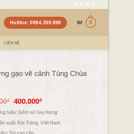
0
Hotline: 0984.399.699
0
₫
LIÊN HỆ
ng gạo vẽ cảnh Tùng Chùa
00
400.000
₫
₫
ng hiệu: Gốm sứ Gia Hưng
ản xuất: Bát Tràng, Việt Nam
liệu: Sứ cao cấp