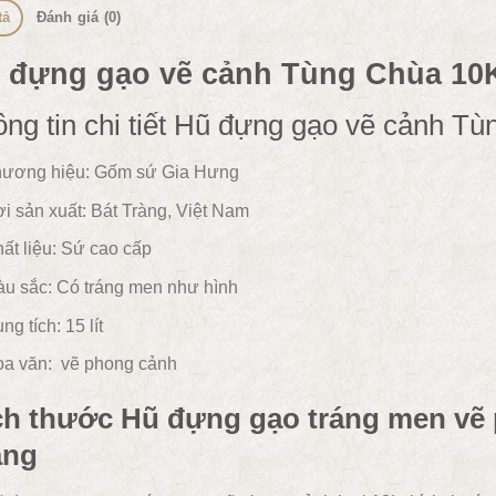
tả
Đánh giá (0)
 đựng gạo vẽ cảnh Tùng Chùa 10
ng tin chi tiết Hũ đựng gạo vẽ cảnh T
ương hiệu: Gốm sứ Gia Hưng
i sản xuất: Bát Tràng, Việt Nam
ất liệu:
Sứ cao cấp
u sắc: C
ó tráng men như hình
ng tích: 15 lít
a văn:
vẽ phong cảnh
ch thước Hũ đựng gạo tráng men vẽ
àng