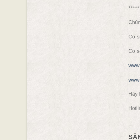
******
Chúng
Cơ s
Cơ s
www.
www.
Hãy l
Hotli
SẢ