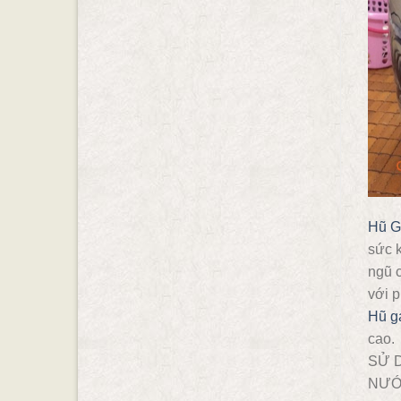
Hũ 
sức 
ngũ c
với p
Hũ g
cao.
SỬ 
NƯỚ