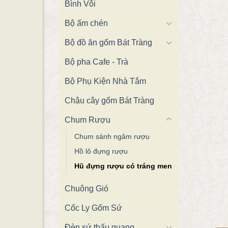
Bình Vôi
Bộ ấm chén
Bộ đồ ăn gốm Bát Tràng
Bộ pha Cafe - Trà
Bộ Phụ Kiện Nhà Tắm
Chậu cây gốm Bát Tràng
Chum Rượu
Chum sành ngâm rượu
Hồ lô đựng rượu
Hũ đựng rượu có tráng men
Chuông Gió
Cốc Ly Gốm Sứ
Đèn sứ thấu quang