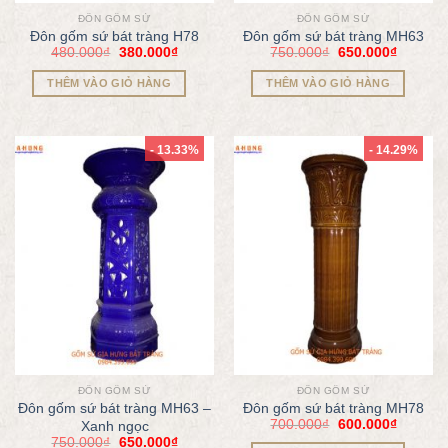
ĐÔN GỐM SỨ
ĐÔN GỐM SỨ
Đôn gốm sứ bát tràng H78
Đôn gốm sứ bát tràng MH63
480.000
₫
380.000
₫
750.000
₫
650.000
₫
THÊM VÀO GIỎ HÀNG
THÊM VÀO GIỎ HÀNG
- 13.33%
- 14.29%
ĐÔN GỐM SỨ
ĐÔN GỐM SỨ
Đôn gốm sứ bát tràng MH63 –
Đôn gốm sứ bát tràng MH78
700.000
₫
600.000
₫
Xanh ngọc
750.000
₫
650.000
₫