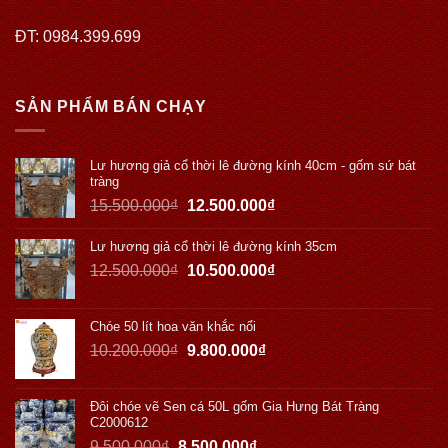
ĐT: 0984.399.699
SẢN PHẨM BÁN CHẠY
Lư hương giả cổ thời lê đường kính 40cm - gốm sứ bát
tràng
15.500.000
₫
12.500.000
₫
Lư hương giả cổ thời lê đường kính 35cm
12.500.000
₫
10.500.000
₫
Chóe 50 lít hoa văn khắc nổi
10.200.000
₫
9.800.000
₫
Đôi chóe vẽ Sen cá 50L gốm Gia Hưng Bát Tràng
C2000612
9.500.000
₫
8.500.000
₫