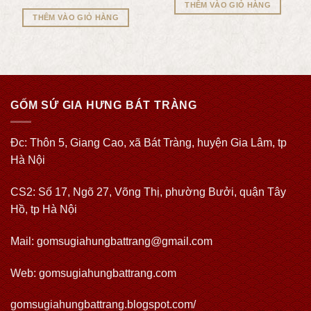
THÊM VÀO GIỎ HÀNG
THÊM VÀO GIỎ HÀNG
GỐM SỨ GIA HƯNG BÁT TRÀNG
Đc: Thôn 5, Giang Cao, xã Bát Tràng, huyện Gia Lâm, tp
Hà Nội
CS2: Số 17, Ngõ 27, Võng Thị, phường Bưởi, quận Tây
Hồ, tp Hà Nội
Mail: gomsugiahungbattrang@gmail.com
Web:
gomsugiahungbattrang.com
gomsugiahungbattrang.blogspot.com/