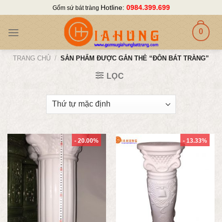
Skip
Hotline:
0984.399.699
Gốm sứ bát tràng
to
content
0
TRANG CHỦ
/
SẢN PHẨM ĐƯỢC GẮN THẺ “ĐÔN BÁT TRÀNG”
LỌC
- 20.00%
- 13.33%