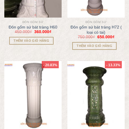
ĐÔN GỐM SỨ
ĐÔN GỐM SỨ
Đôn gốm sứ bát tràng H60
Đôn gốm sứ bát tràng H72 (
450.000
₫
360.000
₫
loại có tai)
750.000
₫
650.000
₫
THÊM VÀO GIỎ HÀNG
THÊM VÀO GIỎ HÀNG
- 20.83%
- 13.33%