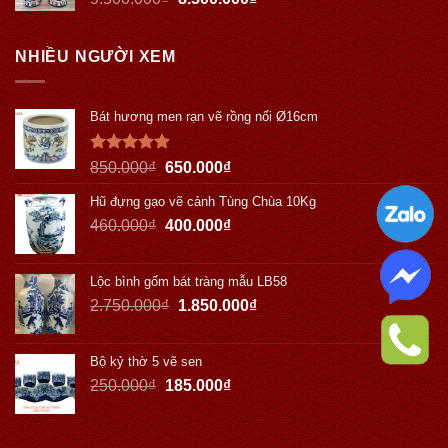
NHIỀU NGƯỜI XEM
Bát hương men rạn vẽ rồng nổi Ø16cm
Được xếp
850.000
₫
650.000
₫
hạng
5.00
5 sao
Hũ đựng gạo vẽ cảnh Tùng Chùa 10Kg
460.000
₫
400.000
₫
Lộc bình gốm bát tràng mẫu LB58
2.750.000
₫
1.850.000
₫
Bộ kỷ thờ 5 vẽ sen
250.000
₫
185.000
₫