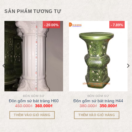
SẢN PHẨM TƯƠNG TỰ
- 20.00%
- 7.89%
ĐÔN GỐM SỨ
ĐÔN GỐM SỨ
Đôn gốm sứ bát tràng H60
Đôn gốm sứ bát tràng H44
450.000
₫
360.000
₫
380.000
₫
350.000
₫
THÊM VÀO GIỎ HÀNG
THÊM VÀO GIỎ HÀNG