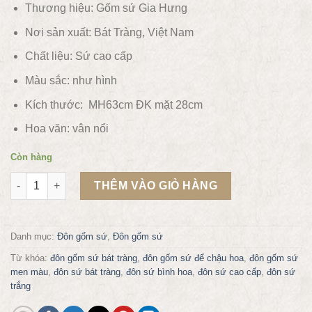
Thương hiệu: Gốm sứ Gia Hưng
Nơi sản xuất: Bát Tràng, Việt Nam
Chất liệu:
Sứ cao cấp
Màu sắc:
như hình
Kích thước: MH63cm ĐK mặt 28cm
Hoa văn:
vân nổi
Còn hàng
Đôn gốm sứ bát tràng MH63 - Đồng số lượng
THÊM VÀO GIỎ HÀNG
Danh mục:
Đôn gốm sứ
,
Đôn gốm sứ
Từ khóa:
đôn gốm sứ bát tràng
,
đôn gốm sứ để chậu hoa
,
đôn gốm sứ
men màu
,
đôn sứ bát tràng
,
đôn sứ bình hoa
,
đôn sứ cao cấp
,
đôn sứ
trắng