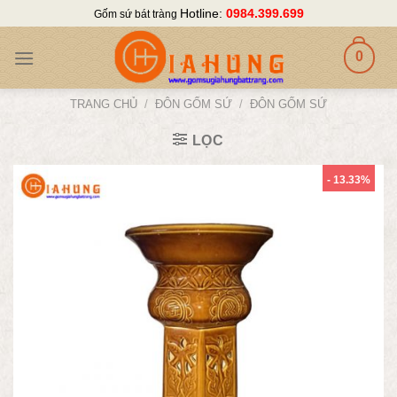
Skip
Hotline:
0984.399.699
Gốm sứ bát tràng
to
content
0
TRANG CHỦ
/
ĐÔN GỐM SỨ
/
ĐÔN GỐM SỨ
LỌC
- 13.33%