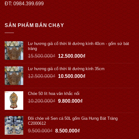
ĐT: 0984.399.699
SẢN PHẨM BÁN CHẠY
Lư hương giả cổ thời lê đường kính 40cm - gốm sứ bát
tràng
15.500.000
₫
12.500.000
₫
Lư hương giả cổ thời lê đường kính 35cm
12.500.000
₫
10.500.000
₫
Chóe 50 lít hoa văn khắc nổi
10.200.000
₫
9.800.000
₫
Đôi chóe vẽ Sen cá 50L gốm Gia Hưng Bát Tràng
C2000612
9.500.000
₫
8.500.000
₫