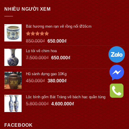
NHIỀU NGƯỜI XEM
Bát hương men rạn vẽ rồng nổi Ø16cm
Được xếp
850.000
₫
650.000
₫
hạng
5.00
5 sao
Lọ tỏi vẽ chim hoa
7.500.000
₫
650.000
₫
Hũ sành đựng gạo 10Kg
450.000
₫
380.000
₫
Lộc bình gốm Bát Tràng vẽ bách hạc quần tùng
5.800.000
₫
4.600.000
₫
FACEBOOK