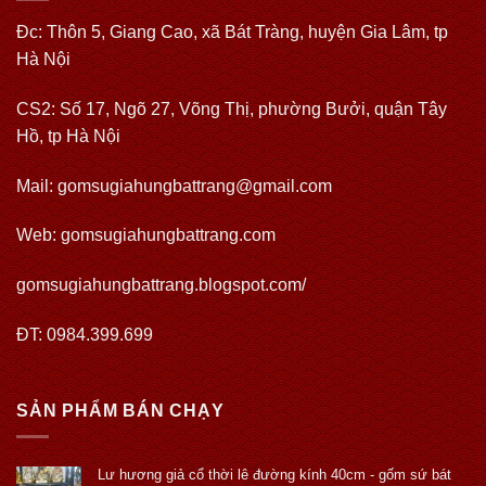
Đc: Thôn 5, Giang Cao, xã Bát Tràng, huyện Gia Lâm, tp
Hà Nội
CS2: Số 17, Ngõ 27, Võng Thị, phường Bưởi, quận Tây
Hồ, tp Hà Nội
Mail: gomsugiahungbattrang@gmail.com
Web:
gomsugiahungbattrang.com
gomsugiahungbattrang.blogspot.com/
ĐT: 0984.399.699
SẢN PHẨM BÁN CHẠY
Lư hương giả cổ thời lê đường kính 40cm - gốm sứ bát