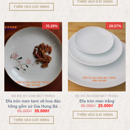
THÊM VÀO GIỎ HÀNG
THÊM VÀO GIỎ HÀNG
- 35.29%
- 28.57%
BỘ ĐỒ ĂN GỐM BÁT TRÀNG
BỘ ĐỒ ĂN GỐM BÁT TRÀNG
Đĩa tròn men kem vẽ hoa đào
Đĩa tròn men trắng
35.000
₫
25.000
₫
hồng gốm sứ Gia Hưng Bát
85.000
₫
55.000
₫
Tràng
THÊM VÀO GIỎ HÀNG
THÊM VÀO GIỎ HÀNG