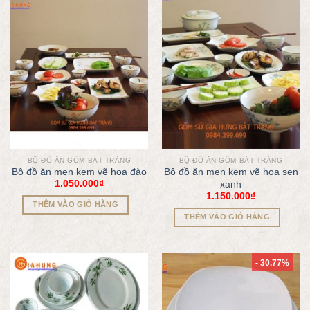
BỘ ĐỒ ĂN GỐM BÁT TRÀNG
BỘ ĐỒ ĂN GỐM BÁT TRÀNG
Bộ đồ ăn men kem vẽ hoa đào
Bộ đồ ăn men kem vẽ hoa sen
1.050.000
₫
xanh
1.150.000
₫
THÊM VÀO GIỎ HÀNG
THÊM VÀO GIỎ HÀNG
- 30.77%