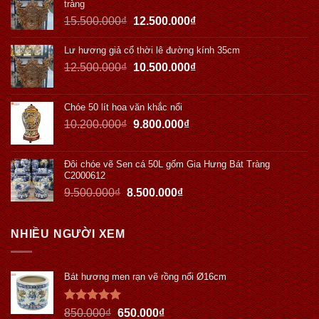
tràng
15.500.000
₫
12.500.000
₫
Lư hương giả cổ thời lê đường kính 35cm
12.500.000
₫
10.500.000
₫
Chóe 50 lít hoa văn khắc nổi
10.200.000
₫
9.800.000
₫
Đôi chóe vẽ Sen cá 50L gốm Gia Hưng Bát Tràng
C2000612
9.500.000
₫
8.500.000
₫
NHIỀU NGƯỜI XEM
Bát hương men rạn vẽ rồng nổi Ø16cm
Được xếp
850.000
₫
650.000
₫