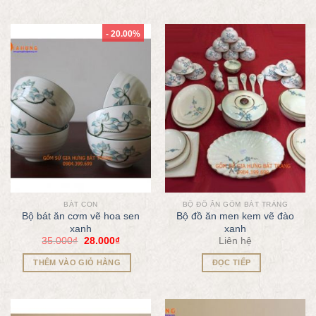
- 20.00%
BÁT CON
BỘ ĐỒ ĂN GỐM BÁT TRÀNG
Bộ bát ăn cơm vẽ hoa sen
Bộ đồ ăn men kem vẽ đào
xanh
xanh
35.000
₫
28.000
₫
Liên hệ
THÊM VÀO GIỎ HÀNG
ĐỌC TIẾP