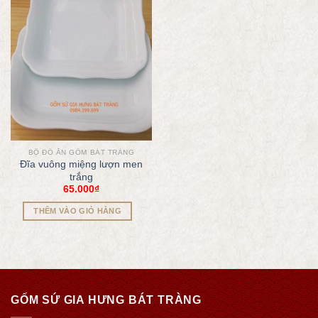
BỘ ĐỒ ĂN GỐM BÁT TRÀNG
Đĩa vuông miệng lượn men
trắng
65.000
₫
THÊM VÀO GIỎ HÀNG
GỐM SỨ GIA HƯNG BÁT TRÀNG