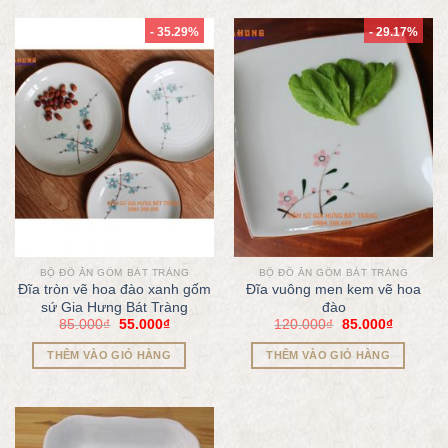
- 35.29%
- 29.17%
BỘ ĐỒ ĂN GỐM BÁT TRÀNG
BỘ ĐỒ ĂN GỐM BÁT TRÀNG
Đĩa tròn vẽ hoa đào xanh gốm
Đĩa vuông men kem vẽ hoa
sứ Gia Hưng Bát Tràng
đào
85.000
₫
55.000
₫
120.000
₫
85.000
₫
THÊM VÀO GIỎ HÀNG
THÊM VÀO GIỎ HÀNG