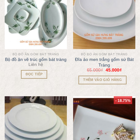
BỘ ĐỒ ĂN GỐM BÁT TRÀNG
BỘ ĐỒ ĂN GỐM BÁT TRÀNG
Bộ đồ ặn vẽ trúc gốm bát tràng
Đĩa ảo men trắng gốm sứ Bát
Liên hệ
Tràng
65.000
₫
45.000
₫
ĐỌC TIẾP
THÊM VÀO GIỎ HÀNG
- 18.75%