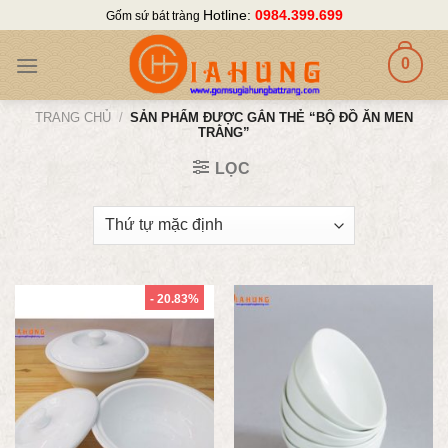
Skip
Hotline:
0984.399.699
Gốm sứ bát tràng
to
content
0
TRANG CHỦ
/
SẢN PHẨM ĐƯỢC GẮN THẺ “BỘ ĐỒ ĂN MEN
TRẰNG”
LỌC
- 20.83%