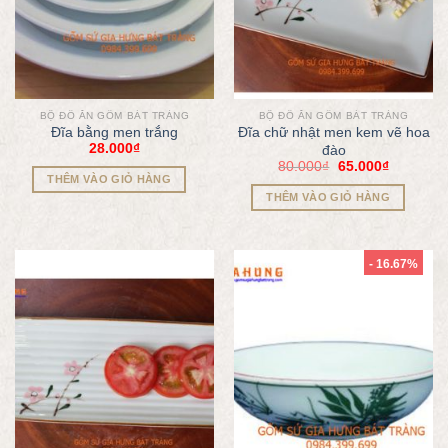
BỘ ĐỒ ĂN GỐM BÁT TRÀNG
BỘ ĐỒ ĂN GỐM BÁT TRÀNG
Đĩa bằng men trắng
Đĩa chữ nhật men kem vẽ hoa
28.000
₫
đào
80.000
₫
65.000
₫
THÊM VÀO GIỎ HÀNG
THÊM VÀO GIỎ HÀNG
- 16.67%