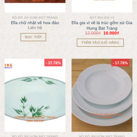
BỘ ĐỒ ĂN GỐM BÁT TRÀNG
BÁT ĐĨA GIA VỊ
Đĩa chữ nhật vẽ hoa đào
Đĩa gia vị vẽ lá trúc gốm sứ Gia
Liên hệ
Hưng Bát Tràng
12.000
₫
10.000
₫
ĐỌC TIẾP
THÊM VÀO GIỎ HÀNG
- 37.78%
- 17.78%
BỘ ĐỒ ĂN GỐM BÁT TRÀNG
BỘ ĐỒ ĂN GỐM BÁT TRÀNG