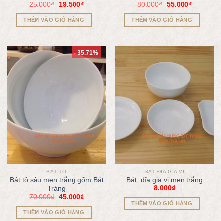
25.000
₫
19.500
₫
80.000
₫
55.000
₫
THÊM VÀO GIỎ HÀNG
THÊM VÀO GIỎ HÀNG
- 35.71%
BÁT TÔ
BÁT ĐĨA GIA VỊ
Bát tô sâu men trắng gốm Bát
Bát, đĩa gia vị men trắng
8.000
₫
Tràng
70.000
₫
45.000
₫
THÊM VÀO GIỎ HÀNG
THÊM VÀO GIỎ HÀNG