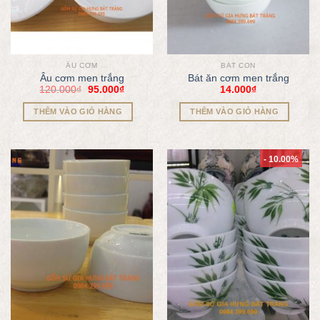
ÂU CƠM
BÁT CON
Âu cơm men trắng
Bát ăn cơm men trắng
120.000
₫
95.000
₫
14.000
₫
THÊM VÀO GIỎ HÀNG
THÊM VÀO GIỎ HÀNG
- 10.00%