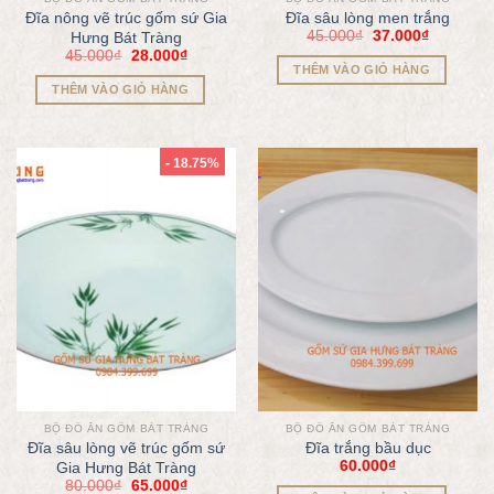
Đĩa nông vẽ trúc gốm sứ Gia
Đĩa sâu lòng men trắng
45.000
₫
37.000
₫
Hưng Bát Tràng
45.000
₫
28.000
₫
THÊM VÀO GIỎ HÀNG
THÊM VÀO GIỎ HÀNG
- 18.75%
BỘ ĐỒ ĂN GỐM BÁT TRÀNG
BỘ ĐỒ ĂN GỐM BÁT TRÀNG
Đĩa sâu lòng vẽ trúc gốm sứ
Đĩa trắng bầu dục
60.000
₫
Gia Hưng Bát Tràng
80.000
₫
65.000
₫