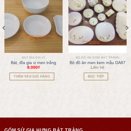
BÁT ĐĨA GIA VỊ
BỘ ĐỒ ĂN GỐM BÁT TRÀNG
Bát, đĩa gia vị men trắng
Bộ đồ ăn men kem mẫu DA87
8.000
₫
Liên hệ
THÊM VÀO GIỎ HÀNG
ĐỌC TIẾP
GỐM SỨ GIA HƯNG BÁT TRÀNG