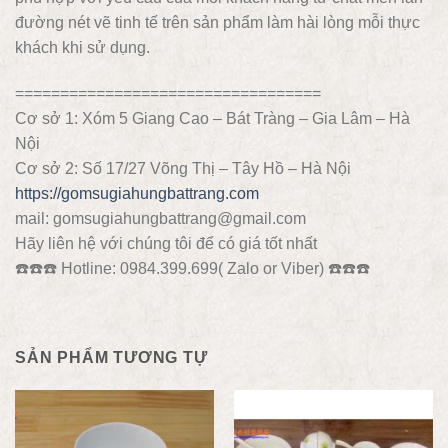
đường nét vẽ tinh tế trên sản phẩm làm hài lòng mỗi thực
khách khi sử dụng.
==================================
Cơ sở 1: Xóm 5 Giang Cao – Bát Tràng – Gia Lâm – Hà
Nội
Cơ sở 2: Số 17/27 Võng Thị – Tây Hồ – Hà Nội
https://gomsugiahungbattrang.com
mail: gomsugiahungbattrang@gmail.com
Hãy liên hệ với chúng tôi để có giá tốt nhất
☎️
☎️
☎️
Hotline: 0984.399.699( Zalo or Viber)
☎️
☎️
☎️
SẢN PHẨM TƯƠNG TỰ