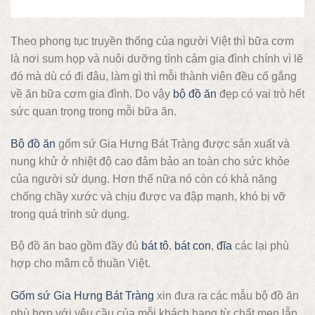
Theo phong tục truyền thống của người Việt thì bữa cơm
là nơi sum họp và nuôi dưỡng tình cảm gia đình chính vì lẽ
đó mà dù có đi đâu, làm gì thì mỗi thành viên đều cố gắng
về ăn bữa cơm gia đình. Do vậy
bộ đồ ăn
đẹp có vai trò hết
sức quan trọng trong mỗi bữa ăn.
Bộ đồ ăn
gốm sứ Gia Hưng Bát Tràng được sản xuất và
nung khử ở nhiệt độ cao đảm bảo an toàn cho sức khỏe
của người sử dụng. Hơn thế nữa nó còn có khả năng
chống chầy xước và chịu được va đập mạnh, khó bị vỡ
trong quá trình sử dụng.
Bộ đồ ăn bao gồm đầy đủ
bát tô
,
bát con
,
đĩa
các lại phù
hợp cho mâm cỗ thuần Việt.
Gốm sứ Gia Hưng Bát Tràng
xin đưa ra các mẫu bộ đồ ăn
phù hợp với yêu cầu của mỗi khách hang từ chất men lẫn