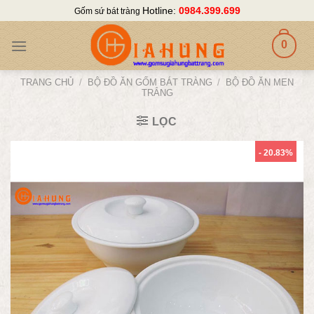
Skip
Hotline:
0984.399.699
Gốm sứ bát tràng
to
content
0
TRANG CHỦ
/
BỘ ĐỒ ĂN GỐM BÁT TRÀNG
/
BỘ ĐỒ ĂN MEN
TRẮNG
LỌC
- 20.83%