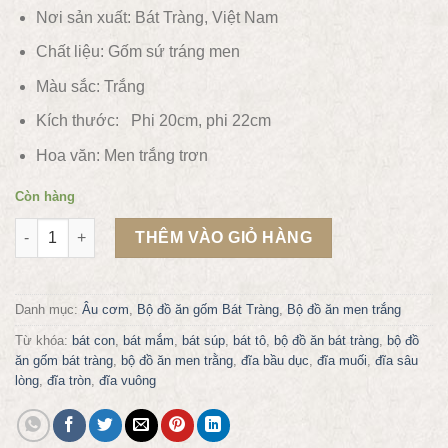
Nơi sản xuất: Bát Tràng, Việt Nam
Chất liệu:
Gốm sứ tráng men
Màu sắc:
Trắng
Kích thước: Phi 20cm, phi 22cm
Hoa văn: Men trắng trơn
Còn hàng
Âu cơm men trắng số lượng
THÊM VÀO GIỎ HÀNG
Danh mục:
Âu cơm
,
Bộ đồ ăn gốm Bát Tràng
,
Bộ đồ ăn men trắng
Từ khóa:
bát con
,
bát mắm
,
bát súp
,
bát tô
,
bộ đồ ăn bát tràng
,
bộ đồ
ăn gốm bát tràng
,
bộ đồ ăn men trằng
,
đĩa bầu dục
,
đĩa muối
,
đĩa sâu
lòng
,
đĩa tròn
,
đĩa vuông