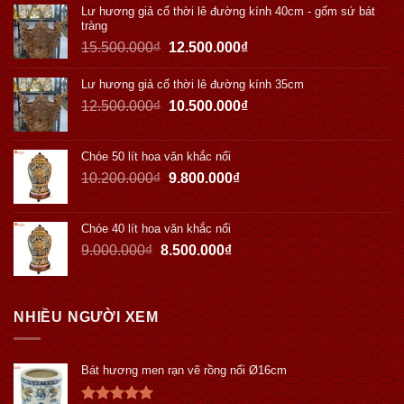
Lư hương giả cổ thời lê đường kính 40cm - gốm sứ bát
tràng
15.500.000
₫
12.500.000
₫
Lư hương giả cổ thời lê đường kính 35cm
12.500.000
₫
10.500.000
₫
Chóe 50 lít hoa văn khắc nổi
10.200.000
₫
9.800.000
₫
Chóe 40 lít hoa văn khắc nổi
9.000.000
₫
8.500.000
₫
NHIỀU NGƯỜI XEM
Bát hương men rạn vẽ rồng nổi Ø16cm