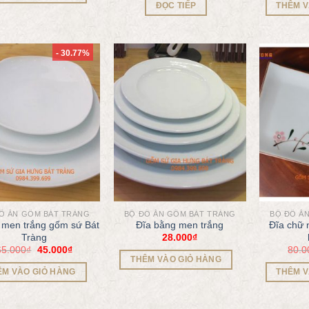
ĐỌC TIẾP
THÊM V
- 30.77%
Ồ ĂN GỐM BÁT TRÀNG
BỘ ĐỒ ĂN GỐM BÁT TRÀNG
BỘ ĐỒ Ă
 men trắng gốm sứ Bát
Đĩa bằng men trắng
Đĩa chữ 
28.000
₫
Tràng
65.000
₫
45.000
₫
80.0
THÊM VÀO GIỎ HÀNG
ÊM VÀO GIỎ HÀNG
THÊM V