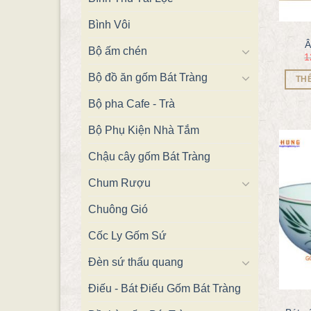
Bình Vôi
Â
Bộ ấm chén
1
Bộ đồ ăn gốm Bát Tràng
TH
Bộ pha Cafe - Trà
Bộ Phụ Kiện Nhà Tắm
Chậu cây gốm Bát Tràng
Chum Rượu
Chuông Gió
Cốc Ly Gốm Sứ
Đèn sứ thấu quang
Điếu - Bát Điếu Gốm Bát Tràng