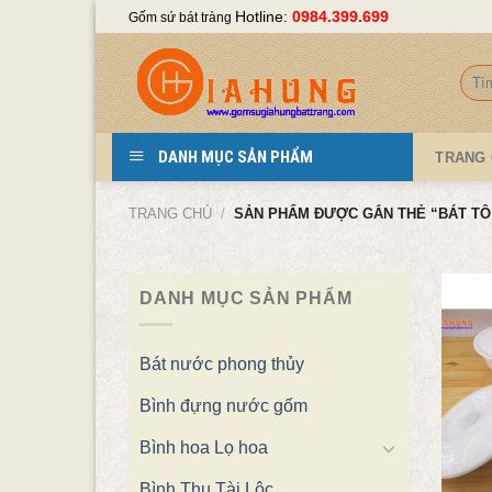
Skip
Hotline:
0984.399.699
Gốm sứ bát tràng
to
content
Tìm
kiếm
DANH MỤC SẢN PHẨM
TRANG
TRANG CHỦ
/
SẢN PHẨM ĐƯỢC GẮN THẺ “BÁT TÔ
DANH MỤC SẢN PHẨM
Bát nước phong thủy
Bình đựng nước gốm
Bình hoa Lọ hoa
Bình Thu Tài Lộc