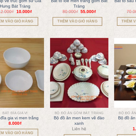
úp vẽ trúc gốm sứ Gia
Bát tô loe men trắng gốm Bát
Bát tô sâu
Hưng Bát Tràng
Tràng
12.000
₫
10.000
₫
80.000
₫
55.000
₫
70.0
ÊM VÀO GIỎ HÀNG
THÊM VÀO GIỎ HÀNG
THÊM V
BÁT ĐĨA GIA VỊ
BỘ ĐỒ ĂN GỐM BÁT TRÀNG
BỘ ĐỒ Ă
 đĩa gia vị men trắng
Bộ đồ ăn men kem vẽ đào
Bộ đồ ăn
8.000
₫
xanh
Liên hệ
1
ÊM VÀO GIỎ HÀNG