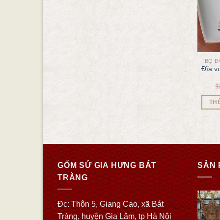
BỘ Đ
Đĩa v
1
TH
GỐM SỨ GIA HƯNG BÁT
SẢN 
TRÀNG
Đc: Thôn 5, Giang Cao, xã Bát
Tràng, huyện Gia Lâm, tp Hà Nội