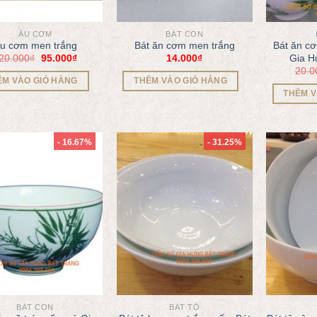
ÂU CƠM
BÁT CON
u cơm men trắng
Bát ăn cơm men trắng
Bát ăn c
20.000
₫
95.000
₫
14.000
₫
Gia H
20.0
ÊM VÀO GIỎ HÀNG
THÊM VÀO GIỎ HÀNG
THÊM V
- 16.67%
- 31.25%
BÁT CON
BÁT TÔ