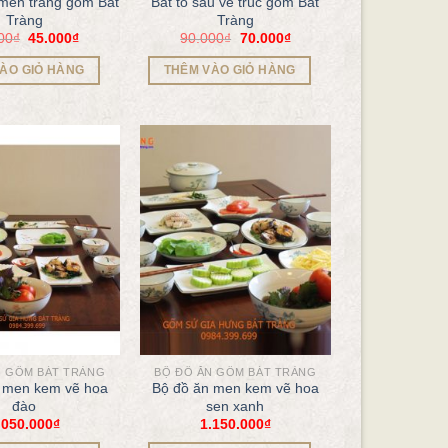
 men trắng gốm Bát
Bát tô sâu vẽ trúc gốm Bát
Tràng
Tràng
00
₫
45.000
₫
90.000
₫
70.000
₫
ÀO GIỎ HÀNG
THÊM VÀO GIỎ HÀNG
N GỐM BÁT TRÀNG
BỘ ĐỒ ĂN GỐM BÁT TRÀNG
 men kem vẽ hoa
Bộ đồ ăn men kem vẽ hoa
đào
sen xanh
.050.000
₫
1.150.000
₫