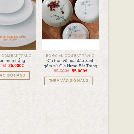
N GỐM BÁT TRÀNG
BỘ ĐỒ ĂN GỐM BÁT TRÀNG
ròn men trắng
Đĩa tròn vẽ hoa đào xanh
00
₫
25.000
₫
gốm sứ Gia Hưng Bát Tràng
85.000
₫
55.000
₫
ÀO GIỎ HÀNG
THÊM VÀO GIỎ HÀNG