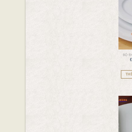
BỘ Đ
Đ
TH