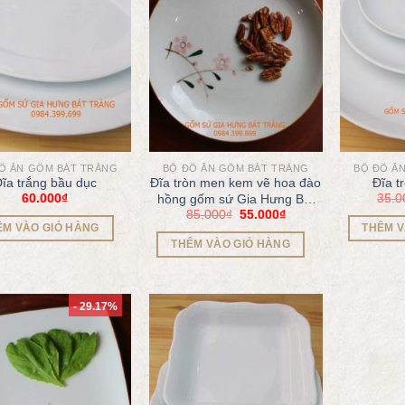
Ồ ĂN GỐM BÁT TRÀNG
BỘ ĐỒ ĂN GỐM BÁT TRÀNG
BỘ ĐỒ Ă
ĩa trắng bầu dục
Đĩa tròn men kem vẽ hoa đào
Đĩa t
60.000
₫
35.0
hồng gốm sứ Gia Hưng Bát
85.000
₫
55.000
₫
Tràng
ÊM VÀO GIỎ HÀNG
THÊM V
THÊM VÀO GIỎ HÀNG
- 29.17%