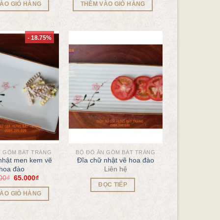
ÀO GIỎ HÀNG
THÊM VÀO GIỎ HÀNG
- 18.75%
N GỐM BÁT TRÀNG
BỘ ĐỒ ĂN GỐM BÁT TRÀNG
nhật men kem vẽ
Đĩa chữ nhật vẽ hoa đào
Liên hệ
hoa đào
00
₫
65.000
₫
ĐỌC TIẾP
ÀO GIỎ HÀNG