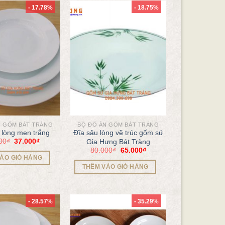
- 17.78%
- 18.75%
N GỐM BÁT TRÀNG
BỘ ĐỒ ĂN GỐM BÁT TRÀNG
 lòng men trắng
Đĩa sâu lòng vẽ trúc gốm sứ
00
₫
37.000
₫
Gia Hưng Bát Tràng
80.000
₫
65.000
₫
ÀO GIỎ HÀNG
THÊM VÀO GIỎ HÀNG
- 28.57%
- 35.29%