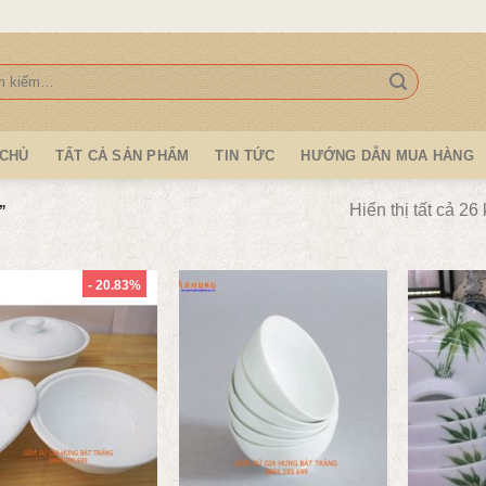
:
 CHỦ
TẤT CẢ SẢN PHẨM
TIN TỨC
HƯỚNG DẪN MUA HÀNG
Hiển thị tất cả 26
”
- 20.83%