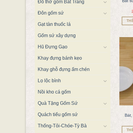
Bát s
Đồ thờ gốm Bát Tràng
Đôn gốm sứ
TH
Gạt tàn thuốc lá
Gốm sứ xây dựng
Hũ Đựng Gạo
Khay đựng bánh kẹo
Khay ghỗ đựng ấm chén
Lọ lộc bình
Nồi kho cá gốm
Quà Tặng Gốm Sứ
Quách tiểu gốm sứ
Bát,
Thống-Tỏi-Chóe-Tỳ Bà
TH