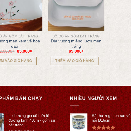
Ồ ĂN GỐM BÁT TRÀNG
BỘ ĐỒ ĂN GỐM BÁT TRÀNG
uông men kem vẽ hoa
Đĩa vuông miệng lượn men
đào
trắng
20.000
₫
85.000
₫
65.000
₫
ÊM VÀO GIỎ HÀNG
THÊM VÀO GIỎ HÀNG
PHẨM BÁN CHẠY
NHIỀU NGƯỜI XEM
Lư hương giả cổ thời lê
Bát hương men rạn vẽ
đường kính 40cm - gốm sứ
nổi Ø16cm
bát tràng