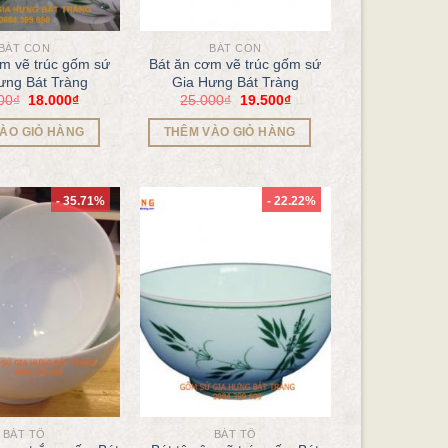
BÁT CON
BÁT CON
ơm vẽ trúc gốm sứ
Bát ăn cơm vẽ trúc gốm sứ
ưng Bát Tràng
Gia Hưng Bát Tràng
00
₫
18.000
₫
25.000
₫
19.500
₫
ÀO GIỎ HÀNG
THÊM VÀO GIỎ HÀNG
- 35.71%
- 22.22%
BÁT TÔ
BÁT TÔ