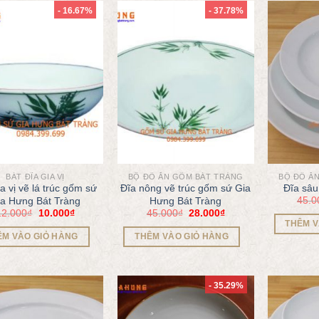
- 16.67%
- 37.78%
BÁT ĐĨA GIA VỊ
BỘ ĐỒ ĂN GỐM BÁT TRÀNG
BỘ ĐỒ Ă
ia vị vẽ lá trúc gốm sứ
Đĩa nông vẽ trúc gốm sứ Gia
Đĩa sâu
45.0
ia Hưng Bát Tràng
Hưng Bát Tràng
12.000
₫
10.000
₫
45.000
₫
28.000
₫
THÊM V
ÊM VÀO GIỎ HÀNG
THÊM VÀO GIỎ HÀNG
- 35.29%