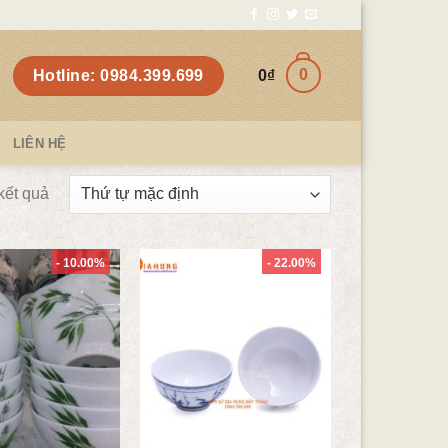
0
Hotline: 0984.399.699
0
₫
LIÊN HỆ
 kết quả
- 10.00%
- 22.00%