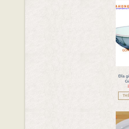
Đĩa g
G
TH