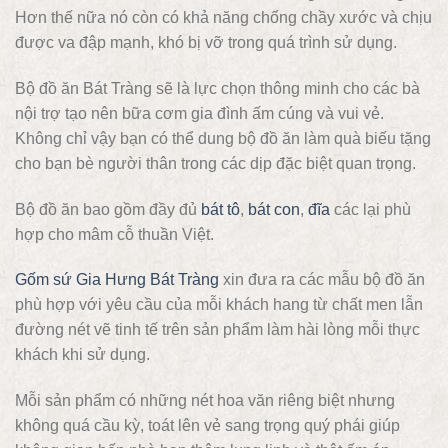
Hơn thế nữa nó còn có khả năng chống chầy xước và chịu
được va đập mạnh, khó bị vỡ trong quá trình sử dụng.
Bộ đồ ăn Bát Tràng sẽ là lực chọn thông minh cho các bà
nội trợ tạo nên bữa cơm gia đình ấm cúng và vui vẻ.
Không chỉ vậy bạn có thể dung bộ đồ ăn làm quà biếu tặng
cho bạn bè người thân trong các dịp đặc biệt quan trọng.
Bộ đồ ăn bao gồm đầy đủ
bát tô
,
bát con
,
đĩa
các lại phù
hợp cho mâm cỗ thuần Việt.
Gốm sứ Gia Hưng Bát Tràng
xin đưa ra các mẫu bộ đồ ăn
phù hợp với yêu cầu của mỗi khách hang từ chất men lẫn
đường nét vẽ tinh tế trên sản phẩm làm hài lòng mỗi thực
khách khi sử dụng.
Mỗi sản phẩm có những nét hoa văn riêng biệt nhưng
không quá cầu kỳ, toát lên vẻ sang trọng quý phái giúp