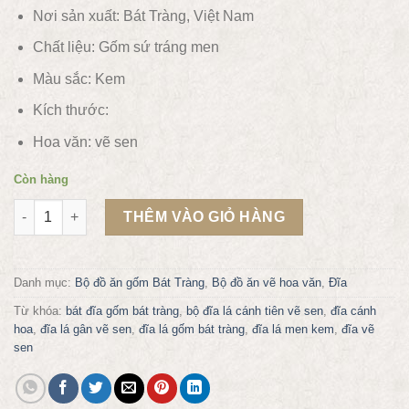
Nơi sản xuất: Bát Tràng, Việt Nam
Chất liệu:
Gốm sứ tráng men
Màu sắc:
Kem
Kích thước:
Hoa văn: vẽ sen
Còn hàng
Bộ khay lá trầu xếp hoa số lượng
THÊM VÀO GIỎ HÀNG
Danh mục:
Bộ đồ ăn gốm Bát Tràng
,
Bộ đồ ăn vẽ hoa văn
,
Đĩa
Từ khóa:
bát đĩa gốm bát tràng
,
bộ đĩa lá cánh tiên vẽ sen
,
đĩa cánh
hoa
,
đĩa lá gân vẽ sen
,
đĩa lá gốm bát tràng
,
đĩa lá men kem
,
đĩa vẽ
sen