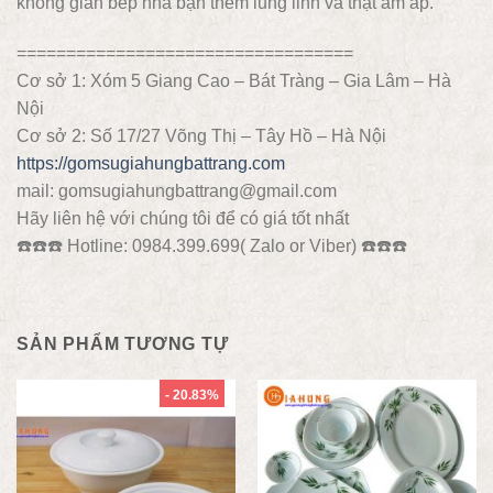
không gian bếp nhà bạn thêm lung linh và thật ấm áp.
==================================
Cơ sở 1: Xóm 5 Giang Cao – Bát Tràng – Gia Lâm – Hà
Nội
Cơ sở 2: Số 17/27 Võng Thị – Tây Hồ – Hà Nội
https://gomsugiahungbattrang.com
mail: gomsugiahungbattrang@gmail.com
Hãy liên hệ với chúng tôi để có giá tốt nhất
☎️
☎️
☎️
Hotline: 0984.399.699( Zalo or Viber)
☎️
☎️
☎️
SẢN PHẨM TƯƠNG TỰ
- 20.83%