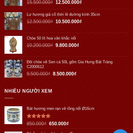
15.500.000
₫
12.500.000
₫
Lư hương giả cổ thời lê đường kính 35cm
12.500.000
₫
10.500.000
₫
Chóe 50 lít hoa văn khắc nổi
10.200.000
₫
9.800.000
₫
Đôi chóe vẽ Sen cá 50L gốm Gia Hưng Bát Tràng
C2000612
9.500.000
₫
8.500.000
₫
NHIỀU NGƯỜI XEM
Bát hương men rạn vẽ rồng nổi Ø16cm
Được xếp
850.000
₫
650.000
₫
hạng
5.00
5 sao