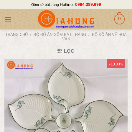
Skip
Hotline:
0984.399.699
Gốm sứ bát tràng
to
content
0
TRANG CHỦ
/
BỘ ĐỒ ĂN GỐM BÁT TRÀNG
/
BỘ ĐỒ ĂN VẼ HOA
VĂN
LỌC
- 13.33%