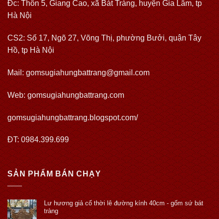
Đc: Thôn 5, Giang Cao, xã Bát Tràng, huyện Gia Lâm, tp
Hà Nội
CS2: Số 17, Ngõ 27, Võng Thị, phường Bưởi, quận Tây
Hồ, tp Hà Nội
Mail: gomsugiahungbattrang@gmail.com
Web:
gomsugiahungbattrang.com
gomsugiahungbattrang.blogspot.com/
ĐT: 0984.399.699
SẢN PHẨM BÁN CHẠY
Lư hương giả cổ thời lê đường kính 40cm - gốm sứ bát
tràng