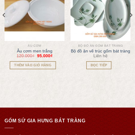
ÂU CƠM
BỘ ĐỒ ĂN GỐM BÁT TRÀNG
Âu cơm men trắng
Bộ đồ ặn vẽ trúc gốm bát tràng
120.000
₫
95.000
₫
Liên hệ
THÊM VÀO GIỎ HÀNG
ĐỌC TIẾP
GỐM SỨ GIA HƯNG BÁT TRÀNG