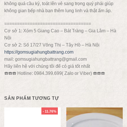
không quá cầu kỳ, toát lên vẻ sang trọng quý phái giúp
không gian bếp nhà bạn thêm lung linh và thật ấm áp.
==================================
Cơ sở 1: Xóm 5 Giang Cao – Bát Tràng – Gia Lâm – Hà
Nội
Cơ sở 2: Số 17/27 Võng Thị – Tây Hồ – Hà Nội
https://gomsugiahungbattrang.com
mail: gomsugiahungbattrang@gmail.com
Hãy liên hệ với chúng tôi để có giá tốt nhất
☎️
☎️
☎️
Hotline: 0984.399.699( Zalo or Viber)
☎️
☎️
☎️
SẢN PHẨM TƯƠNG TỰ
- 11.76%