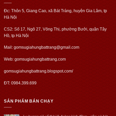
Đc: Thôn 5, Giang Cao, xã Bát Tràng, huyện Gia Lâm, tp
Hà Nội
CS2: Số 17, Ngõ 27, Võng Thị, phường Bưởi, quận Tây
Hồ, tp Hà Nội
Mail: gomsugiahungbattrang@gmail.com
Web:
gomsugiahungbattrang.com
gomsugiahungbattrang.blogspot.com/
ĐT: 0984.399.699
SẢN PHẨM BÁN CHẠY