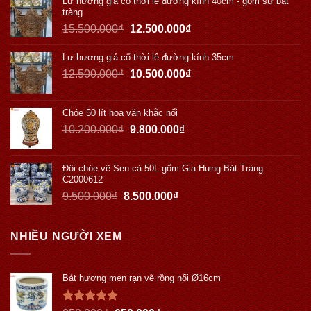
Lư hương giả cổ thời lê đường kính 40cm - gốm sứ bát
tràng
15.500.000
₫
12.500.000
₫
Lư hương giả cổ thời lê đường kính 35cm
12.500.000
₫
10.500.000
₫
Chóe 50 lít hoa văn khắc nổi
10.200.000
₫
9.800.000
₫
Đôi chóe vẽ Sen cá 50L gốm Gia Hưng Bát Tràng
C2000612
9.500.000
₫
8.500.000
₫
NHIỀU NGƯỜI XEM
Bát hương men rạn vẽ rồng nổi Ø16cm