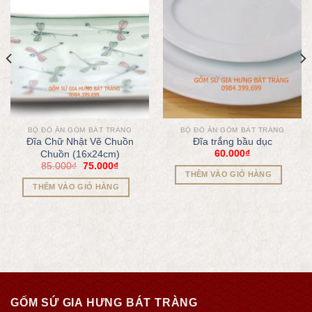
BỘ ĐỒ ĂN GỐM BÁT TRÀNG
BỘ ĐỒ ĂN GỐM BÁT TRÀNG
Đĩa Chữ Nhật Vẽ Chuồn
Đĩa trắng bầu dục
60.000
₫
Chuồn (16x24cm)
85.000
₫
75.000
₫
THÊM VÀO GIỎ HÀNG
THÊM VÀO GIỎ HÀNG
GỐM SỨ GIA HƯNG BÁT TRÀNG