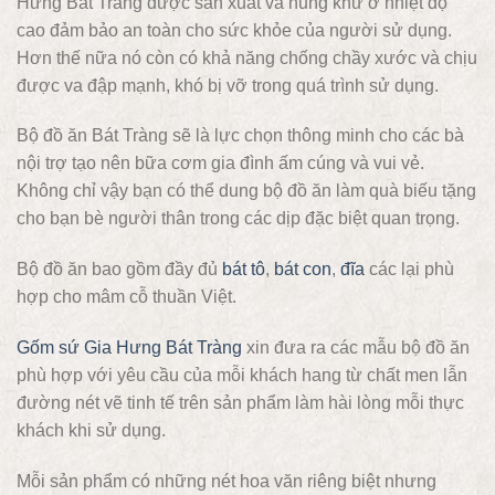
Hưng Bát Tràng được sản xuất và nung khử ở nhiệt độ
cao đảm bảo an toàn cho sức khỏe của người sử dụng.
Hơn thế nữa nó còn có khả năng chống chầy xước và chịu
được va đập mạnh, khó bị vỡ trong quá trình sử dụng.
Bộ đồ ăn Bát Tràng sẽ là lực chọn thông minh cho các bà
nội trợ tạo nên bữa cơm gia đình ấm cúng và vui vẻ.
Không chỉ vậy bạn có thể dung bộ đồ ăn làm quà biếu tặng
cho bạn bè người thân trong các dịp đặc biệt quan trọng.
Bộ đồ ăn bao gồm đầy đủ
bát tô
,
bát con
,
đĩa
các lại phù
hợp cho mâm cỗ thuần Việt.
Gốm sứ Gia Hưng Bát Tràng
xin đưa ra các mẫu bộ đồ ăn
phù hợp với yêu cầu của mỗi khách hang từ chất men lẫn
đường nét vẽ tinh tế trên sản phẩm làm hài lòng mỗi thực
khách khi sử dụng.
Mỗi sản phẩm có những nét hoa văn riêng biệt nhưng