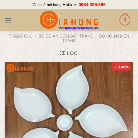
Skip
Hotline:
0984.399.699
Gốm sứ bát tràng
to
content
0
TRANG CHỦ
/
BỘ ĐỒ ĂN GỐM BÁT TRÀNG
/
BỘ ĐỒ ĂN MEN
TRẮNG
LỌC
- 13.46%