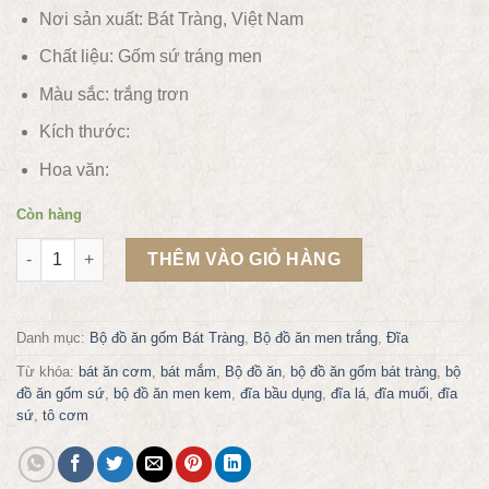
Nơi sản xuất: Bát Tràng, Việt Nam
Chất liệu:
Gốm sứ tráng men
Màu sắc: trắng trơn
Kích thước:
Hoa văn:
Còn hàng
Bộ khay lá men trắng xếp hoa số lượng
THÊM VÀO GIỎ HÀNG
Danh mục:
Bộ đồ ăn gốm Bát Tràng
,
Bộ đồ ăn men trắng
,
Đĩa
Từ khóa:
bát ăn cơm
,
bát mắm
,
Bộ đồ ăn
,
bộ đồ ăn gốm bát tràng
,
bộ
đồ ăn gốm sứ
,
bộ đồ ăn men kem
,
đĩa bầu dụng
,
đĩa lá
,
đĩa muối
,
đĩa
sứ
,
tô cơm