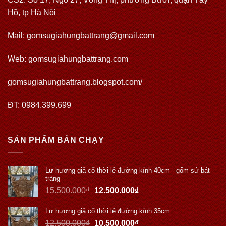
Hồ, tp Hà Nội
Mail: gomsugiahungbattrang@gmail.com
Web:
gomsugiahungbattrang.com
gomsugiahungbattrang.blogspot.com/
ĐT: 0984.399.699
SẢN PHẨM BÁN CHẠY
Lư hương giả cổ thời lê đường kính 40cm - gốm sứ bát
tràng
15.500.000
₫
12.500.000
₫
Lư hương giả cổ thời lê đường kính 35cm
12.500.000
₫
10.500.000
₫