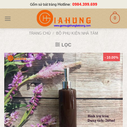
Skip
Hotline:
0984.399.699
Gốm sứ bát tràng
to
content
0
TRANG CHỦ
/
BỘ PHỤ KIỆN NHÀ TẮM
LỌC
- 10.00%