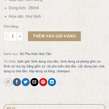
Dung tích: 260ml
Hoa văn:
như hình
Còn hàng
Bình đựng sữa tắm dầu gội nước rửa tay bằng gốm NT26 số l
THÊM VÀO GIỎ HÀNG
Danh mục:
Bộ Phụ Kiện Nhà Tắm
Từ khóa:
bath gell
,
bình đựng sữa tắm
,
bình đựng xà phòng gốm sứ
,
Bình xịt rửa tay bằng gốm sứ
,
bộ phụ kiện nhà tắm
,
cốc đựng bàn chải
,
dụng cụ nhà tắm
,
hộp đựng xà bông
,
shampoo
Mô tả