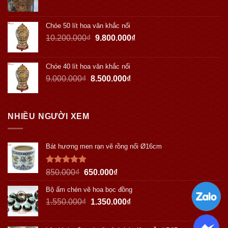
Chóe 50 lít hoa văn khắc nổi
10.200.000
₫
9.800.000
₫
Chóe 40 lít hoa văn khắc nổi
9.000.000
₫
8.500.000
₫
NHIỀU NGƯỜI XEM
Bát hương men rạn vẽ rồng nổi Ø16cm
Được xếp
850.000
₫
650.000
₫
hạng
5.00
5 sao
Bộ ấm chén vẽ hoa bọc đồng
1.550.000
₫
1.350.000
₫