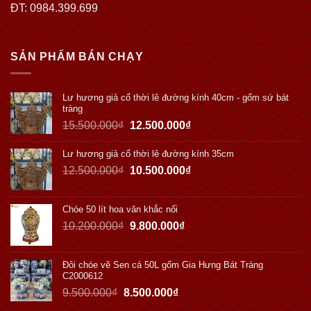
ĐT: 0984.399.699
SẢN PHẨM BÁN CHẠY
Lư hương giả cổ thời lê đường kính 40cm - gốm sứ bát
tràng
15.500.000
₫
12.500.000
₫
Lư hương giả cổ thời lê đường kính 35cm
12.500.000
₫
10.500.000
₫
Chóe 50 lít hoa văn khắc nổi
10.200.000
₫
9.800.000
₫
Đôi chóe vẽ Sen cá 50L gốm Gia Hưng Bát Tràng
C2000612
9.500.000
₫
8.500.000
₫