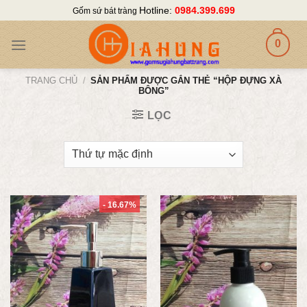
Skip
Hotline:
0984.399.699
Gốm sứ bát tràng
to
content
0
TRANG CHỦ
/
SẢN PHẨM ĐƯỢC GẮN THẺ “HỘP ĐỰNG XÀ
BÔNG”
LỌC
- 16.67%