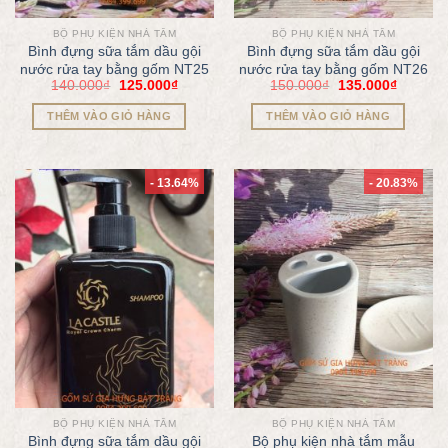
BỘ PHỤ KIỆN NHÀ TẮM
BỘ PHỤ KIỆN NHÀ TẮM
Bình đựng sữa tắm dầu gội
Bình đựng sữa tắm dầu gội
nước rửa tay bằng gốm NT25
nước rửa tay bằng gốm NT26
140.000
₫
125.000
₫
150.000
₫
135.000
₫
THÊM VÀO GIỎ HÀNG
THÊM VÀO GIỎ HÀNG
- 13.64%
- 20.83%
BỘ PHỤ KIỆN NHÀ TẮM
BỘ PHỤ KIỆN NHÀ TẮM
Bình đựng sữa tắm dầu gội
Bộ phụ kiện nhà tắm mẫu