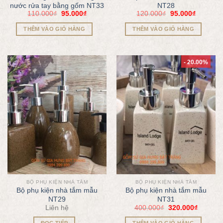
nước rửa tay bằng gốm NT33
NT28
110.000
₫
95.000
₫
120.000
₫
95.000
₫
THÊM VÀO GIỎ HÀNG
THÊM VÀO GIỎ HÀNG
- 20.00%
BỘ PHỤ KIỆN NHÀ TẮM
BỘ PHỤ KIỆN NHÀ TẮM
Bộ phụ kiện nhà tắm mẫu
Bộ phụ kiện nhà tắm mẫu
NT29
NT31
Liên hệ
400.000
₫
320.000
₫
ĐỌC TIẾP
THÊM VÀO GIỎ HÀNG