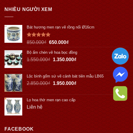
NHIỀU NGƯỜI XEM
Bát hương men rạn vẽ rồng nổi Ø16cm
Được xếp
850.000
₫
650.000
₫
hạng
5.00
5 sao
Bộ ấm chén vẽ hoa bọc đồng
1.550.000
₫
1.350.000
₫
Lộc bình gốm sứ vẽ cảnh bát tiên mẫu LB65
2.850.000
₫
1.950.000
₫
Lọ hoa thờ men rạn cao cấp
Liên hệ
FACEBOOK