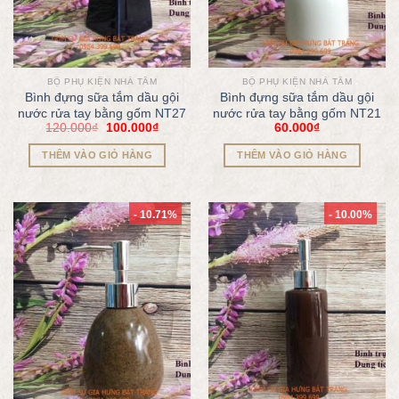
BỘ PHỤ KIỆN NHÀ TẮM
BỘ PHỤ KIỆN NHÀ TẮM
Bình đựng sữa tắm dầu gội
Bình đựng sữa tắm dầu gội
nước rửa tay bằng gốm NT27
nước rửa tay bằng gốm NT21
120.000
₫
100.000
₫
60.000
₫
THÊM VÀO GIỎ HÀNG
THÊM VÀO GIỎ HÀNG
- 10.71%
- 10.00%