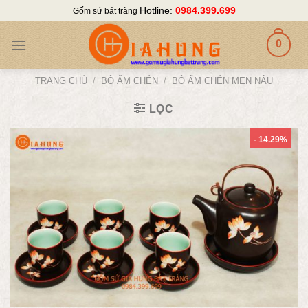
Skip
Hotline:
0984.399.699
Gốm sứ bát tràng
to
content
0
TRANG CHỦ
/
BỘ ẤM CHÉN
/
BỘ ẤM CHÉN MEN NÂU
LỌC
- 14.29%