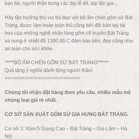
bạn bè, người thân trong các dịp lễ tết, dịp tân gia…
Hãy tận hưởng thú vui trà đạo với bộ ấm chén gốm sứ Bát
Tràng, được làm hoàn toàn thủ công bởi đôi bàn tay tài
hoa của những nghệ nhân làng gốm cổ truyền Bát Tràng
và nung ở nhiệt độ 1300 độ C đảm bảo bền, đẹp cũng như
an toàn cho sức khỏe.
*****BỘ ẤM CHÉN GỐM SỨ BÁT TRÀNG******
Quà tặng ý nghĩa dành tặng người thân!
===========================
Chúng tôi nhận đặt hàng theo yêu cầu, nhiều mẫu mã
chủng loại giá rẻ nhất.
CƠ SỞ SẢN XUẤT GỐM SỨ GIA HƯNG BÁT TRÀNG
Cơ sở 1: Xóm 5 Giang Cao – Bát Tràng – Gia Lâm – Hà
Nội