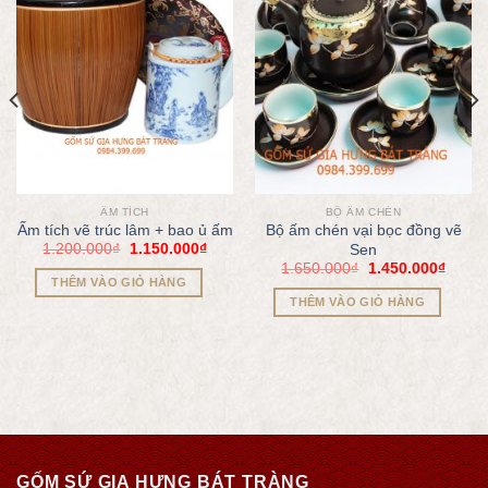
ẤM TÍCH
BỘ ẤM CHÉN
Ấm tích vẽ trúc lâm + bao ủ ấm
Bộ ấm chén vại bọc đồng vẽ
1.200.000
₫
1.150.000
₫
Sen
1.650.000
₫
1.450.000
₫
THÊM VÀO GIỎ HÀNG
THÊM VÀO GIỎ HÀNG
GỐM SỨ GIA HƯNG BÁT TRÀNG