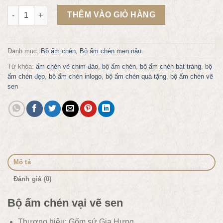
Bộ ấm chén vại vẽ sen số lượng
THÊM VÀO GIỎ HÀNG
Danh mục:
Bộ ấm chén
,
Bộ ấm chén men nâu
Từ khóa:
ấm chén vẽ chim đào
,
bộ ấm chén
,
bộ ấm chén bát tràng
,
bộ
ấm chén đẹp
,
bộ ấm chén inlogo
,
bộ ấm chén quà tặng
,
bộ ấm chén vẽ
sen
Mô tả
Đánh giá (0)
Bộ ấm chén vại vẽ sen
Thương hiệu: Gốm sứ Gia Hưng