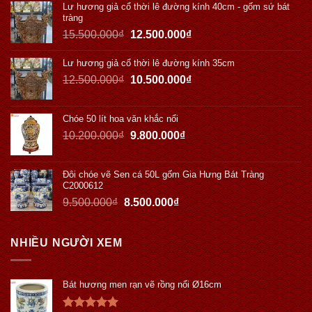
Lư hương giả cổ thời lê đường kính 40cm - gốm sứ bát
tràng
15.500.000
₫
12.500.000
₫
Lư hương giả cổ thời lê đường kính 35cm
12.500.000
₫
10.500.000
₫
Chóe 50 lít hoa văn khắc nổi
10.200.000
₫
9.800.000
₫
Đôi chóe vẽ Sen cá 50L gốm Gia Hưng Bát Tràng
C2000612
9.500.000
₫
8.500.000
₫
NHIỀU NGƯỜI XEM
Bát hương men rạn vẽ rồng nổi Ø16cm