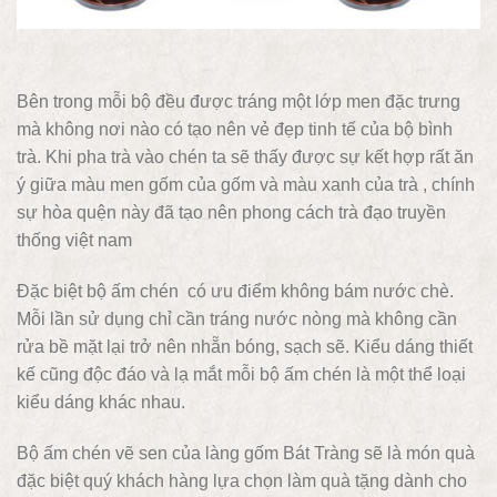
Bên trong mỗi bộ đều được tráng một lớp men đặc trưng
mà không nơi nào có tạo nên vẻ đẹp tinh tế của bộ bình
trà. Khi pha trà vào chén ta sẽ thấy được sự kết hợp rất ăn
ý giữa màu men gốm của gốm và màu xanh của trà , chính
sự hòa quện này đã tạo nên phong cách trà đạo truyền
thống việt nam
Đặc biệt bộ ấm chén có ưu điểm không bám nước chè.
Mỗi lần sử dụng chỉ cần tráng nước nòng mà không cần
rửa bề mặt lại trở nên nhẵn bóng, sạch sẽ. Kiểu dáng thiết
kế cũng độc đáo và lạ mắt mỗi bộ ấm chén là một thể loại
kiểu dáng khác nhau.
Bộ ấm chén vẽ sen của làng gốm Bát Tràng sẽ là món quà
đặc biệt quý khách hàng lựa chọn làm quà tặng dành cho