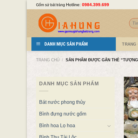
Skip
Hotline:
0984.399.699
Gốm sứ bát tràng
to
content
Tìm
kiếm
DANH MỤC SẢN PHẨM
TRANG
TRANG CHỦ
/
SẢN PHẨM ĐƯỢC GẮN THẺ “TƯỢNG 
DANH MỤC SẢN PHẨM
Bát nước phong thủy
Bình đựng nước gốm
Bình hoa Lọ hoa
Bình Thu Tài Lộc