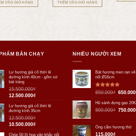
ÊM VÀO GIỎ HÀNG
THÊM VÀO GIỎ HÀNG
PHẨM BÁN CHẠY
NHIỀU NGƯỜI XEM
Lư hương giả cổ thời lê
Bát hương men rạn vẽ
đường kính 40cm - gốm sứ
nổi Ø16cm
bát tràng
15.500.000
₫
Được xếp
850.000
₫
650.000
12.500.000
₫
hạng
5.00
5 sao
Hũ sành đựng gạo 20
Lư hương giả cổ thời lê
800.000
₫
750.000
đường kính 35cm
12.500.000
₫
10.500.000
₫
Ống cắm hương thờ
115.000
₫
Chóe 50 lít hoa văn khắc nổi