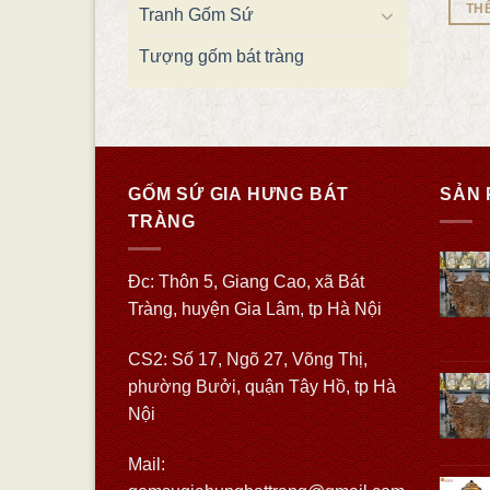
TH
Tranh Gốm Sứ
Tượng gốm bát tràng
GỐM SỨ GIA HƯNG BÁT
SẢN 
TRÀNG
Đc: Thôn 5, Giang Cao, xã Bát
Tràng, huyện Gia Lâm, tp Hà Nội
CS2: Số 17, Ngõ 27, Võng Thị,
phường Bưởi, quận Tây Hồ, tp Hà
Nội
Mail: