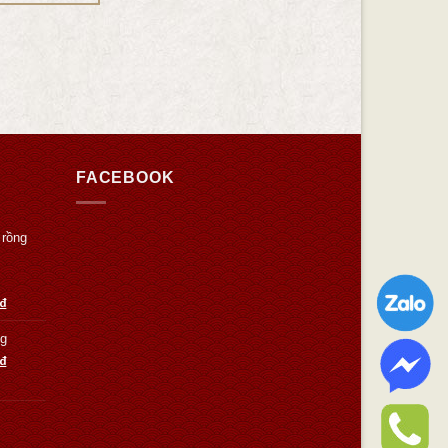
FACEBOOK
 rồng
₫
Kg
₫