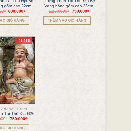
n Tài Thổ Địa Bệ
Tượng Thần Tài Thổ Địa Bệ
ng gốm cao 22cm
Vàng bằng gốm cao 26cm
00
₫
680.000
₫
1.180.000
₫
750.000
₫
ÀO GIỎ HÀNG
THÊM VÀO GIỎ HÀNG
- 41.41%
GỐM BÁT TRÀNG
n Tài Thổ Địa H26
000
₫
750.000
₫
ÀO GIỎ HÀNG