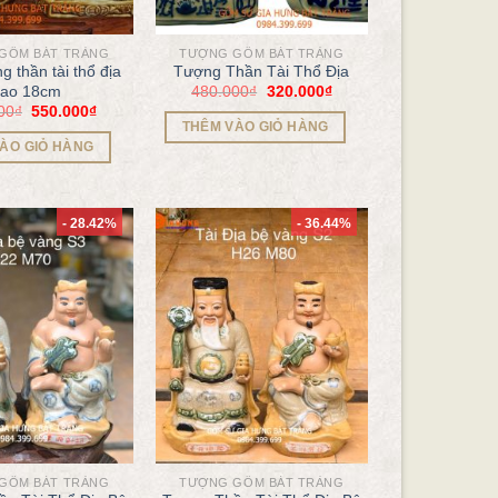
GỐM BÁT TRÀNG
TƯỢNG GỐM BÁT TRÀNG
 thần tài thổ địa
Tượng Thần Tài Thổ Địa
480.000
₫
320.000
₫
cao 18cm
00
₫
550.000
₫
THÊM VÀO GIỎ HÀNG
ÀO GIỎ HÀNG
- 28.42%
- 36.44%
GỐM BÁT TRÀNG
TƯỢNG GỐM BÁT TRÀNG