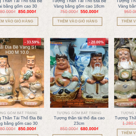
 Thần Tài Thổ Địa Bệ
Tượng Thần Tài Thổ Địa Bệ
Tượng Thầ
i bằng gốm cao 30
Vàng bằng gốm cao 18cm
Vàng bằ
280.000
₫
850.000
₫
750.000
₫
550.000
₫
950.0
ÊM VÀO GIỎ HÀNG
THÊM VÀO GIỎ HÀNG
THÊM V
- 33.59%
- 20.00%
NG GỐM BÁT TRÀNG
TƯỢNG GỐM BÁT TRÀNG
TƯỢNG 
 Thần Tài Thổ Địa Bệ
Tượng thần tài thổ địa cao
Tượng Thầ
1.280.
g bằng gốm cao 30
23cm
280.000
₫
850.000
₫
850.000
₫
680.000
₫
THÊM V