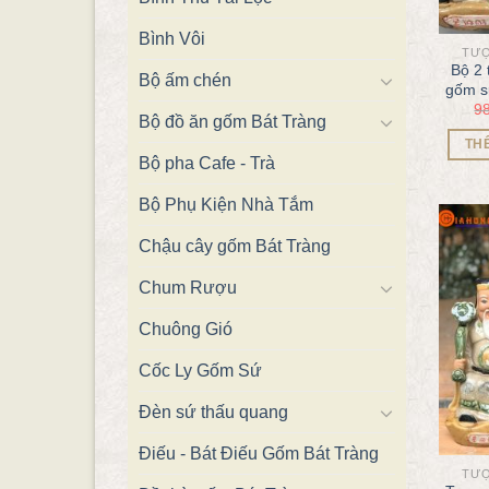
Bình Vôi
TƯỢ
Bộ 2 
Bộ ấm chén
gốm s
9
Bộ đồ ăn gốm Bát Tràng
TH
Bộ pha Cafe - Trà
Bộ Phụ Kiện Nhà Tắm
Chậu cây gốm Bát Tràng
Chum Rượu
Chuông Gió
Cốc Ly Gốm Sứ
Đèn sứ thấu quang
Điếu - Bát Điếu Gốm Bát Tràng
TƯỢ