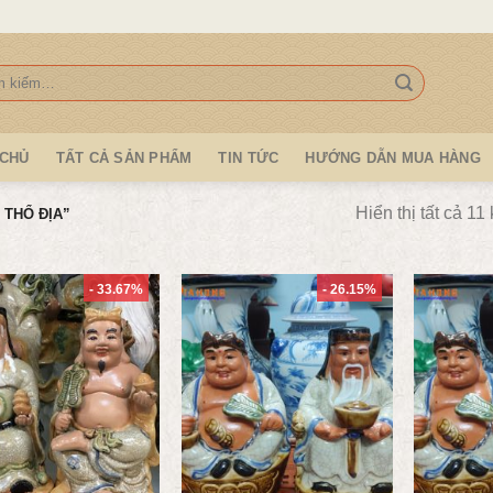
:
 CHỦ
TẤT CẢ SẢN PHẨM
TIN TỨC
HƯỚNG DẪN MUA HÀNG
Hiển thị tất cả 11
THỔ ĐỊA”
- 33.67%
- 26.15%