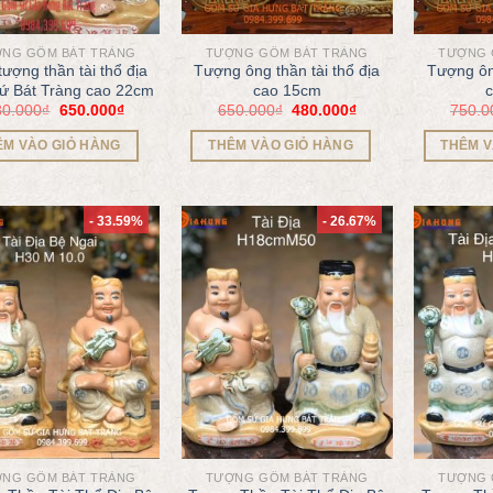
NG GỐM BÁT TRÀNG
TƯỢNG GỐM BÁT TRÀNG
TƯỢNG 
tượng thần tài thổ địa
Tượng ông thần tài thổ địa
Tượng ông
ứ Bát Tràng cao 22cm
cao 15cm
80.000
₫
650.000
₫
650.000
₫
480.000
₫
750.0
ÊM VÀO GIỎ HÀNG
THÊM VÀO GIỎ HÀNG
THÊM V
- 33.59%
- 26.67%
NG GỐM BÁT TRÀNG
TƯỢNG GỐM BÁT TRÀNG
TƯỢNG 