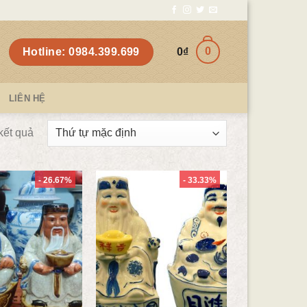
0
Hotline: 0984.399.699
0
₫
LIÊN HỆ
 kết quả
- 26.67%
- 33.33%