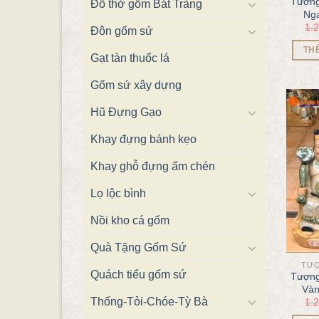
Tượng
Đồ thờ gốm Bát Tràng
Nga
1.
Đôn gốm sứ
TH
Gạt tàn thuốc lá
Gốm sứ xây dựng
Hũ Đựng Gạo
Khay đựng bánh kẹo
Khay ghỗ đựng ấm chén
Lọ lộc bình
Nồi kho cá gốm
Quà Tặng Gốm Sứ
TƯỢ
Quách tiểu gốm sứ
Tượng
Vàn
Thống-Tỏi-Chóe-Tỳ Bà
1.