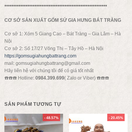
**********************************************************
CƠ SỞ SẢN XUẤT GỐM SỨ GIA HƯNG BÁT TRÀNG
Cơ sở 1: Xóm 5 Giang Cao – Bát Tràng – Gia Lâm – Hà
Nội
Cơ sở 2: Số 17/27 Võng Thị – Tây Hồ – Hà Nội
https://gomsugiahungbattrang.com
mail: gomsugiahungbattrang@gmail.com
Hãy liên hệ với chúng tôi để có giá tốt nhất
☎️
☎️
☎️
Hotline:
0984.399.699
( Zalo or Viber)
☎️
☎️
☎️
SẢN PHẨM TƯƠNG TỰ
- 48.57%
- 20.45%