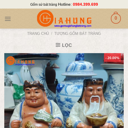
Skip
Hotline:
0984.399.699
Gốm sứ bát tràng
to
content
0
TRANG CHỦ
/
TƯỢNG GỐM BÁT TRÀNG
LỌC
- 20.00%