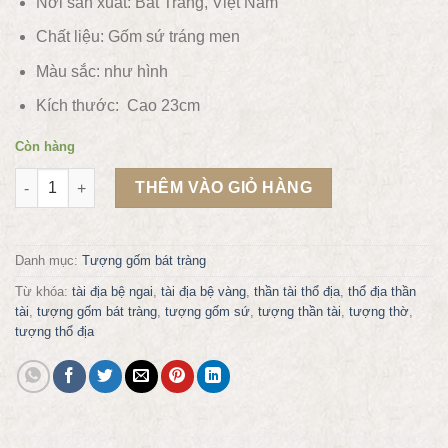
Nơi sản xuất: Bát Tràng, Việt Nam
Chất liệu:
Gốm sứ tráng men
Màu sắc:
như hình
Kích thước: Cao 23cm
Còn hàng
Tượng thần tài thổ địa cao 23cm số lượng
THÊM VÀO GIỎ HÀNG
Danh mục:
Tượng gốm bát tràng
Từ khóa:
tài địa bệ ngai
,
tài địa bệ vàng
,
thần tài thổ địa
,
thổ địa thần
tài
,
tượng gốm bát tràng
,
tượng gốm sứ
,
tượng thần tài
,
tượng thờ
,
tượng thổ địa