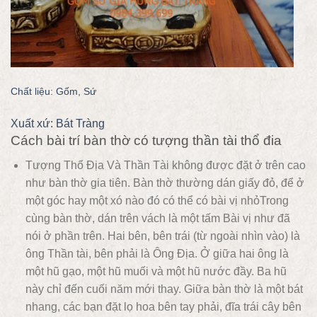
Chất liệu: Gốm, Sứ
Xuất xứ: Bát Tràng
Cách bài trí bàn thờ có tượng thần tài thổ đia
Tượng Thổ Địa Và Thần Tài không được đặt ở trên cao
như bàn thờ gia tiên. Bàn thờ thường dán giấy đỏ, để ở
một góc hay một xó nào đó có thể có bài vị nhỏTrong
cùng bàn thờ, dán trên vách là một tấm Bài vị như đã
nói ở phần trên. Hai bên, bên trái (từ ngoài nhìn vào) là
ông Thần tài, bên phải là Ông Địa. Ở giữa hai ông là
một hũ gạo, một hũ muối và một hũ nước đầy. Ba hũ
này chỉ đến cuối năm mới thay. Giữa bàn thờ là một bát
nhang, các bạn đặt lọ hoa bên tay phải, đĩa trái cây bên