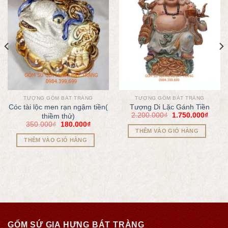
TƯỢNG GỐM BÁT TRÀNG
TƯỢNG GỐM BÁT TRÀNG
Cóc tài lộc men rạn ngậm tiền(
Tượng Di Lặc Gánh Tiền
2.200.000
₫
1.750.000
₫
thiềm thử)
350.000
₫
180.000
₫
THÊM VÀO GIỎ HÀNG
THÊM VÀO GIỎ HÀNG
GỐM SỨ GIA HƯNG BÁT TRÀNG