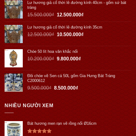
Lư hương giả cổ thời lê đường kính 40cm - gốm sứ bát
tràng
15.500.000
₫
12.500.000
₫
Lư hương giả cổ thời lê đường kính 35cm
12.500.000
₫
10.500.000
₫
Chóe 50 lít hoa văn khắc nổi
10.200.000
₫
9.800.000
₫
Đôi chóe vẽ Sen cá 50L gốm Gia Hưng Bát Tràng
C2000612
9.500.000
₫
8.500.000
₫
NHIỀU NGƯỜI XEM
Bát hương men rạn vẽ rồng nổi Ø16cm