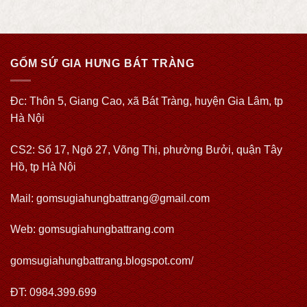
GỐM SỨ GIA HƯNG BÁT TRÀNG
Đc: Thôn 5, Giang Cao, xã Bát Tràng, huyện Gia Lâm, tp
Hà Nội
CS2: Số 17, Ngõ 27, Võng Thị, phường Bưởi, quận Tây
Hồ, tp Hà Nội
Mail: gomsugiahungbattrang@gmail.com
Web:
gomsugiahungbattrang.com
gomsugiahungbattrang.blogspot.com/
ĐT: 0984.399.699