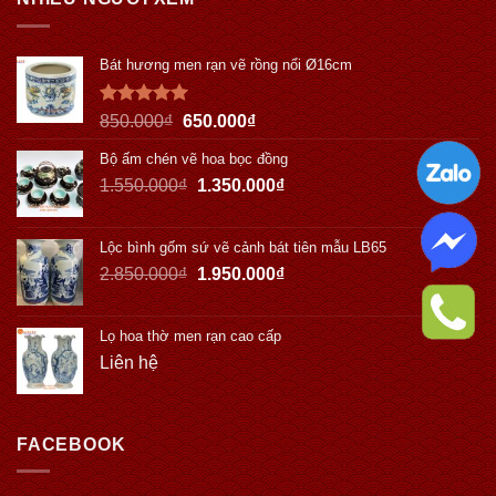
Bát hương men rạn vẽ rồng nổi Ø16cm
Được xếp
850.000
₫
650.000
₫
hạng
5.00
5 sao
Bộ ấm chén vẽ hoa bọc đồng
1.550.000
₫
1.350.000
₫
Lộc bình gốm sứ vẽ cảnh bát tiên mẫu LB65
2.850.000
₫
1.950.000
₫
Lọ hoa thờ men rạn cao cấp
Liên hệ
FACEBOOK