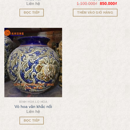
Liên hệ
1.100.000
₫
850.000
₫
ĐỌC TIẾP
THÊM VÀO GIỎ HÀNG
BÌNH HOA LỌ HOA
Vò hoa văn khắc nổi
Liên hệ
ĐỌC TIẾP