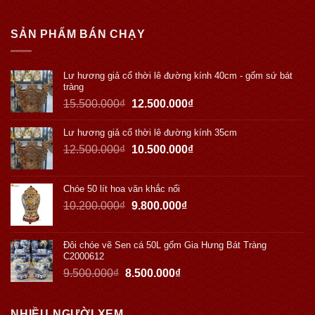
SẢN PHẨM BÁN CHẠY
Lư hương giả cổ thời lê đường kính 40cm - gốm sứ bát
tràng
15.500.000
₫
12.500.000
₫
Lư hương giả cổ thời lê đường kính 35cm
12.500.000
₫
10.500.000
₫
Chóe 50 lít hoa văn khắc nổi
10.200.000
₫
9.800.000
₫
Đôi chóe vẽ Sen cá 50L gốm Gia Hưng Bát Tràng
C2000612
9.500.000
₫
8.500.000
₫
NHIỀU NGƯỜI XEM