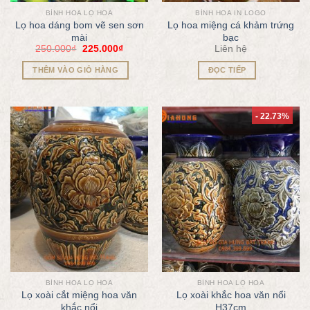
BÌNH HOA LỌ HOA
BÌNH HOA IN LOGO
Lọ hoa dáng bom vẽ sen sơn
Lọ hoa miệng cá khảm trứng
mài
bạc
250.000
₫
225.000
₫
Liên hệ
THÊM VÀO GIỎ HÀNG
ĐỌC TIẾP
- 22.73%
BÌNH HOA LỌ HOA
BÌNH HOA LỌ HOA
Lọ xoài cắt miệng hoa văn
Lọ xoài khắc hoa văn nổi
khắc nổi
H37cm