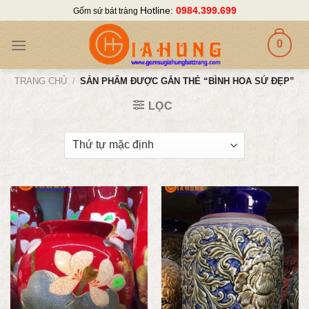
Skip
Hotline:
0984.399.699
Gốm sứ bát tràng
to
content
0
TRANG CHỦ
/
SẢN PHẨM ĐƯỢC GẮN THẺ “BÌNH HOA SỨ ĐẸP”
LỌC