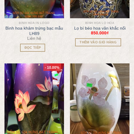
BÌNH HOA IN LOGO
BÌNH HOA LỌ HOA
Bình hoa khảm trứng bạc mẫu
Lọ bí béo hoa văn khắc nổi
850.000
₫
LH89
Liên hệ
THÊM VÀO GIỎ HÀNG
ĐỌC TIẾP
- 10.00%