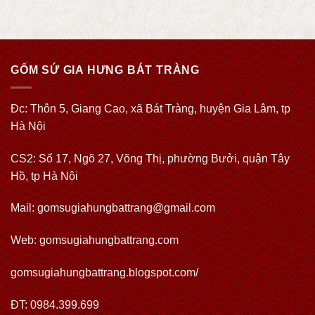
GỐM SỨ GIA HƯNG BÁT TRÀNG
Đc: Thôn 5, Giang Cao, xã Bát Tràng, huyện Gia Lâm, tp
Hà Nội
CS2: Số 17, Ngõ 27, Võng Thị, phường Bưởi, quận Tây
Hồ, tp Hà Nội
Mail: gomsugiahungbattrang@gmail.com
Web:
gomsugiahungbattrang.com
gomsugiahungbattrang.blogspot.com/
ĐT: 0984.399.699