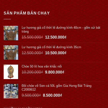
SẢN PHẨM BÁN CHẠY
Lư hương giả cổ thời lê đường kính 40cm - gốm sứ bát
tràng
15.500.000
₫
12.500.000
₫
Lư hương giả cổ thời lê đường kính 35cm
12.500.000
₫
10.500.000
₫
Chóe 50 lít hoa văn khắc nổi
10.200.000
₫
9.800.000
₫
Đôi chóe vẽ Sen cá 50L gốm Gia Hưng Bát Tràng
C2000612
9.500.000
₫
8.500.000
₫