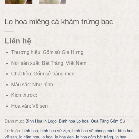
Lọ hoa miệng cá khảm trứng bạc
Liên hệ
Thương hiệu: Gốm sứ Gia Hưng
Nơi sản xuất: Bát Tràng, Việt Nam
Chất liệu:
Gốm sứ tráng men
Màu sắc:
Như hình
Kích thước:
Hoa văn:
Vẽ sen
Danh mục:
Bình Hoa in Logo
,
Bình hoa Lọ hoa
,
Quà Tặng Gốm Sứ
Từ khóa:
bình hoa
,
bình hoa sứ đẹp
,
bình hoa vẽ phong cảnh
,
bình hoa
vẽ sen
,
lọ cắm hoa
,
lọ hoa
,
lọ hoa đẹp
,
lọ hoa gốm bát tràng
,
lọ hoa