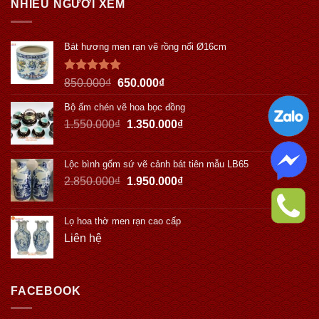
NHIỀU NGƯỜI XEM
Bát hương men rạn vẽ rồng nổi Ø16cm
Được xếp
850.000
₫
650.000
₫
hạng
5.00
5 sao
Bộ ấm chén vẽ hoa bọc đồng
1.550.000
₫
1.350.000
₫
Lộc bình gốm sứ vẽ cảnh bát tiên mẫu LB65
2.850.000
₫
1.950.000
₫
Lọ hoa thờ men rạn cao cấp
Liên hệ
FACEBOOK