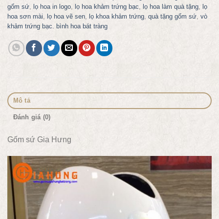
gốm sứ
,
lọ hoa in logo
,
lọ hoa khảm trứng bạc
,
lọ hoa làm quà tặng
,
lọ
hoa sơn mài
,
lọ hoa vẽ sen
,
lọ khoa khảm trứng
,
quà tặng gốm sứ
,
vò
khảm trứng bạc. bình hoa bát tràng
Mô tả
Đánh giá (0)
Gốm sứ Gia Hưng