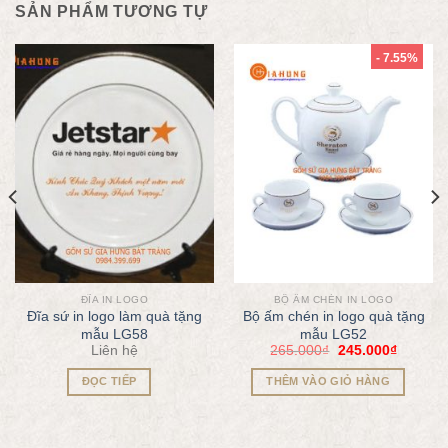
SẢN PHẨM TƯƠNG TỰ
- 7.55%
ĐĨA IN LOGO
BỘ ẤM CHÉN IN LOGO
Đĩa sứ in logo làm quà tặng
Bộ ấm chén in logo quà tặng
mẫu LG58
mẫu LG52
Liên hệ
265.000
₫
245.000
₫
ĐỌC TIẾP
THÊM VÀO GIỎ HÀNG