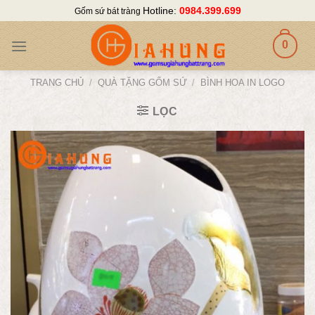
Skip
Hotline:
0984.399.699
Gốm sứ bát tràng
to
content
0
TRANG CHỦ
/
QUÀ TẶNG GỐM SỨ
/
BÌNH HOA IN LOGO
LỌC