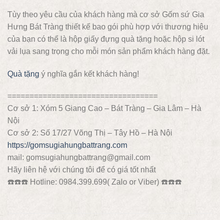
Tùy theo yêu cầu của khách hàng mà cơ sở Gốm sứ Gia
Hưng Bát Tràng thiết kế bao gói phù hợp với thương hiệu
của bạn có thể là hộp giấy đựng quà tặng hoặc hộp si lót
vải lụa sang trọng cho mỗi món sản phẩm khách hàng đặt.
Quà tặng
ý nghĩa gắn kết khách hàng!
==================================
Cơ sở 1: Xóm 5 Giang Cao – Bát Tràng – Gia Lâm – Hà
Nội
Cơ sở 2: Số 17/27 Võng Thị – Tây Hồ – Hà Nội
https://gomsugiahungbattrang.com
mail: gomsugiahungbattrang@gmail.com
Hãy liên hệ với chúng tôi để có giá tốt nhất
☎️
☎️
☎️
Hotline: 0984.399.699( Zalo or Viber)
☎️
☎️
☎️