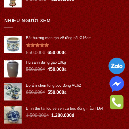
NHIỀU NGƯỜI XEM
Bát hương men rạn vẽ rồng nổi Ø16cm
Được xếp
850.000
₫
650.000
₫
hạng
5.00
5 sao
Hũ sành đựng gạo 10kg
550.000
₫
450.000
₫
Bộ ấm chén tống bọc đồng AC62
650.000
₫
550.000
₫
Bình thu tài lộc vẽ sen cá bọc đồng mẫu TL64
1.500.000
₫
1.280.000
₫