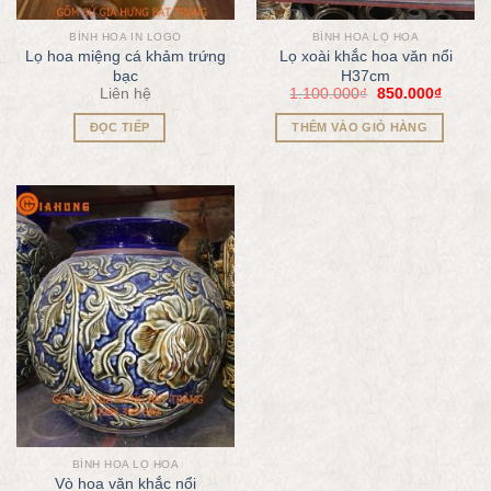
BÌNH HOA IN LOGO
BÌNH HOA LỌ HOA
Lọ hoa miệng cá khảm trứng
Lọ xoài khắc hoa văn nổi
bạc
H37cm
Liên hệ
1.100.000
₫
850.000
₫
ĐỌC TIẾP
THÊM VÀO GIỎ HÀNG
BÌNH HOA LỌ HOA
Vò hoa văn khắc nổi