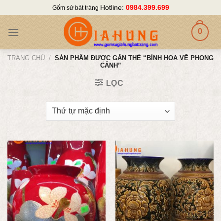
Skip
Hotline:
0984.399.699
Gốm sứ bát tràng
to
content
0
TRANG CHỦ
/
SẢN PHẨM ĐƯỢC GẮN THẺ “BÌNH HOA VẼ PHONG
CẢNH”
LỌC