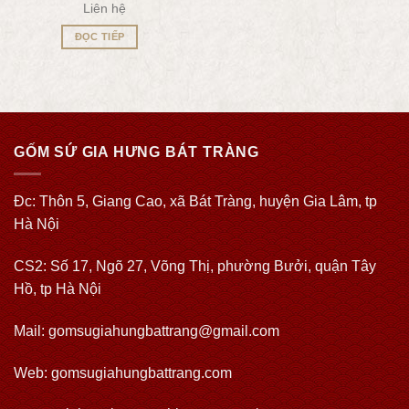
Liên hệ
ĐỌC TIẾP
GỐM SỨ GIA HƯNG BÁT TRÀNG
Đc: Thôn 5, Giang Cao, xã Bát Tràng, huyện Gia Lâm, tp
Hà Nội
CS2: Số 17, Ngõ 27, Võng Thị, phường Bưởi, quận Tây
Hồ, tp Hà Nội
Mail: gomsugiahungbattrang@gmail.com
Web:
gomsugiahungbattrang.com