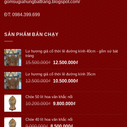
gomsugiahungbattrang.blogspot.com/
ĐT: 0984.399.699
SẢN PHẨM BÁN CHẠY
Lư hương giả cổ thời lê đường kính 40cm - gốm sứ bát
tràng
15.500.000
₫
12.500.000
₫
Lư hương giả cổ thời lê đường kính 35cm
12.500.000
₫
10.500.000
₫
Chóe 50 lít hoa văn khắc nổi
10.200.000
₫
9.800.000
₫
Chóe 40 lít hoa văn khắc nổi
9.000.000
₫
8.500.000
₫