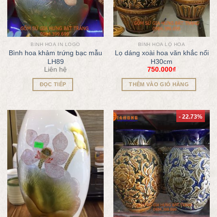
BÌNH HOA IN LOGO
BÌNH HOA LỌ HOA
Bình hoa khảm trứng bạc mẫu
Lọ dáng xoài hoa văn khắc nổi
LH89
H30cm
Liên hệ
750.000
₫
ĐỌC TIẾP
THÊM VÀO GIỎ HÀNG
- 22.73%