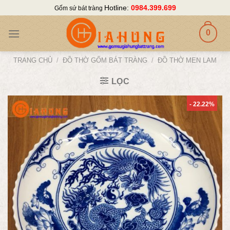
Skip
Hotline:
0984.399.699
Gốm sứ bát tràng
to
content
0
TRANG CHỦ
/
ĐỒ THỜ GỐM BÁT TRÀNG
/
ĐỒ THỜ MEN LAM
LỌC
- 22.22%