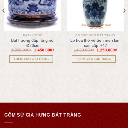
BÁT HƯƠNG
ĐỒ THỜ GỐM BÁT TRÀNG
Bát hương đắp rồng nổi
Lọ hoa thờ vẽ Sen men lam
Ø23cm
cao cấp H42
1.850.000
₫
1.450.000
₫
1.650.000
₫
1.250.000
₫
THÊM VÀO GIỎ HÀNG
THÊM VÀO GIỎ HÀNG
GỐM SỨ GIA HƯNG BÁT TRÀNG