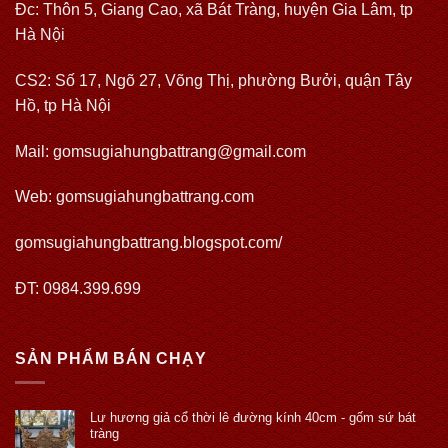
Đc: Thôn 5, Giang Cao, xã Bát Tràng, huyện Gia Lâm, tp
Hà Nội
CS2: Số 17, Ngõ 27, Võng Thị, phường Bưởi, quận Tây
Hồ, tp Hà Nội
Mail: gomsugiahungbattrang@gmail.com
Web:
gomsugiahungbattrang.com
gomsugiahungbattrang.blogspot.com/
ĐT: 0984.399.699
SẢN PHẨM BÁN CHẠY
Lư hương giả cổ thời lê đường kính 40cm - gốm sứ bát
tràng