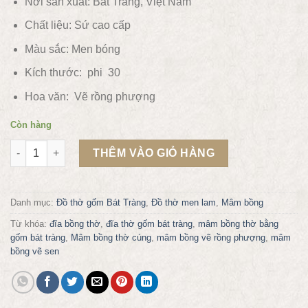
Nơi sản xuất: Bát Tràng, Việt Nam
Chất liệu:
Sứ cao cấp
Màu sắc:
Men bóng
Kích thước: phi 30
Hoa văn:
Vẽ rồng phượng
Còn hàng
Mâm bồng thờ vẽ rồng phượng phi 30 số lượng
THÊM VÀO GIỎ HÀNG
Danh mục:
Đồ thờ gốm Bát Tràng
,
Đồ thờ men lam
,
Mâm bồng
Từ khóa:
đĩa bồng thờ
,
đĩa thờ gốm bát tràng
,
mâm bồng thờ bằng
gốm bát tràng
,
Mâm bồng thờ cúng
,
mâm bồng vẽ rồng phượng
,
mâm
bồng vẽ sen