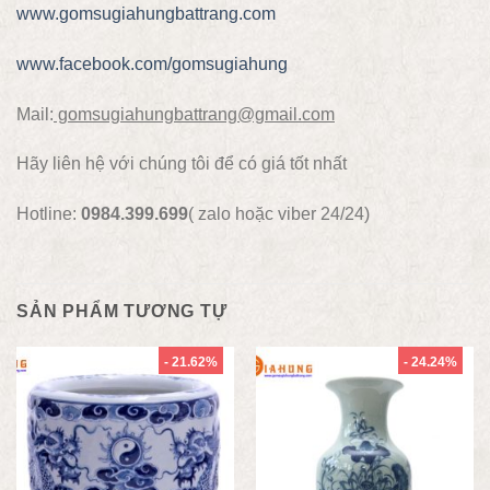
www.gomsugiahungbattrang.com
www.facebook.com/gomsugiahung
Mail:
gomsugiahungbattrang@gmail.com
Hãy liên hệ với chúng tôi để có giá tốt nhất
Hotline:
0984.399.699
( zalo hoặc viber 24/24)
SẢN PHẨM TƯƠNG TỰ
- 21.62%
- 24.24%