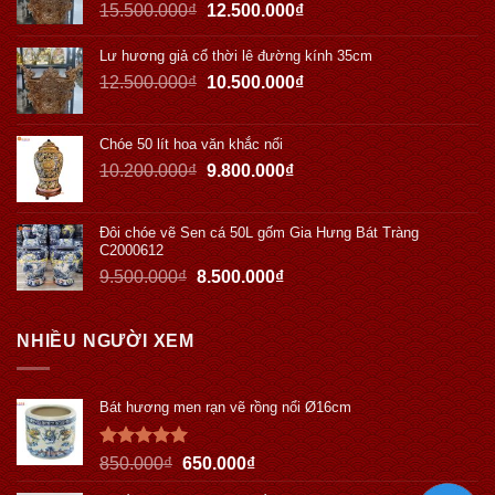
15.500.000
₫
12.500.000
₫
Lư hương giả cổ thời lê đường kính 35cm
12.500.000
₫
10.500.000
₫
Chóe 50 lít hoa văn khắc nổi
10.200.000
₫
9.800.000
₫
Đôi chóe vẽ Sen cá 50L gốm Gia Hưng Bát Tràng
C2000612
9.500.000
₫
8.500.000
₫
NHIỀU NGƯỜI XEM
Bát hương men rạn vẽ rồng nổi Ø16cm
Được xếp
850.000
₫
650.000
₫
hạng
5.00