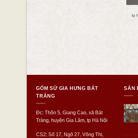
BÌNH HOA IN LOGO
BÌNH HOA LỌ HOA
Lọ hoa in logo mẫu LH72
Lọ hoa miệng lượng khắc nổi
lọ 
Liên hệ
hoa sen
Liên hệ
ĐỌC TIẾP
ĐỌC TIẾP
GỐM SỨ GIA HƯNG BÁT
SẢN 
TRÀNG
Đc: Thôn 5, Giang Cao, xã Bát
Tràng, huyện Gia Lâm, tp Hà Nội
CS2: Số 17, Ngõ 27, Võng Thị,