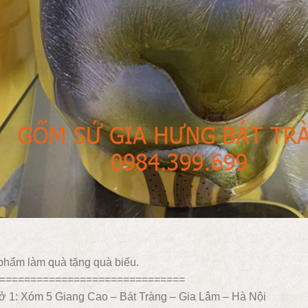
phẩm làm quà tặng quà biếu.
==============================
ở 1: Xóm 5 Giang Cao – Bát Tràng – Gia Lâm – Hà Nội