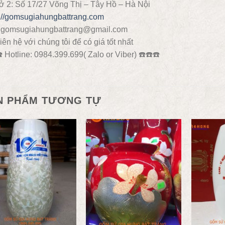
ở 2: Số 17/27 Võng Thị – Tây Hồ – Hà Nội
s://gomsugiahungbattrang.com
: gomsugiahungbattrang@gmail.com
iên hệ với chúng tôi để có giá tốt nhất
️
Hotline: 0984.399.699( Zalo or Viber)
☎️
☎️
☎️
N PHẨM TƯƠNG TỰ