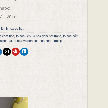
ắc:
Như hình
 thước:
ăn:
Vẽ sen
:
Bình hoa Lọ hoa
lọ cắm hoa
,
lọ hoa đẹp
,
lọ hoa gốm bát tràng
,
lọ hoa gốm
 sơn mài
,
lọ hoa vẽ sen
,
lọ khoa khảm trứng