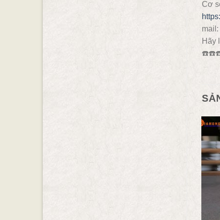
Cơ s
http
mail
Hãy l
☎️
☎️
☎
SẢ