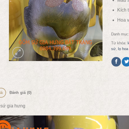
Màu s
Kích
Hoa v
Danh mục
Từ khóa:
sứ
,
lọ hoa
tả
Đánh giá (0)
sứ gia hưng