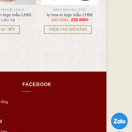
 HOA IN LOGO
BÌNH HOA IN LOGO
in logo mẫu LH65
lọ hoa in logo mẫu LH88
Liên hệ
230.000
₫
215.000
₫
ỌC TIẾP
THÊM VÀO GIỎ HÀNG
FACEBOOK
 rồng
₫
Tùng