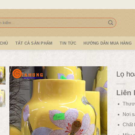
:
 CHỦ
TẤT CẢ SẢN PHẨM
TIN TỨC
HƯỚNG DẪN MUA HÀNG
Lọ ho
Liên 
Thươ
Nơi s
Chất l