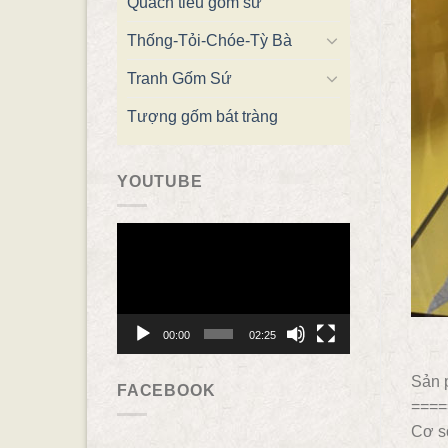
Quách tiểu gốm sứ
Thống-Tỏi-Chóe-Tỳ Bà
Tranh Gốm Sứ
Tượng gốm bát tràng
YOUTUBE
Trình
chơi
Video
00:00
02:25
Sản 
FACEBOOK
====
Cơ s