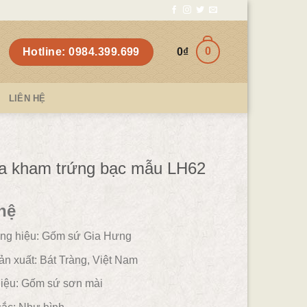
0
Hotline: 0984.399.699
0
₫
LIÊN HỆ
a kham trứng bạc mẫu LH62
hệ
ng hiệu: Gốm sứ Gia Hưng
ản xuất: Bát Tràng, Việt Nam
iệu:
Gốm sứ sơn mài