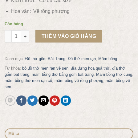
Kích thước: Có đủ các size
Hoa văn:
Vẽ rồng phượng
Còn hàng
Mâm bồng thờ men rạn vẽ sen phi 22 số lượng
THÊM VÀO GIỎ HÀNG
Danh mục:
Đồ thờ gốm Bát Tràng
,
Đồ thờ men rạn
,
Mâm bồng
Từ khóa:
bộ đồ thờ men rạn vẽ sen
,
đĩa đựng hoa quả thờ
,
đĩa thờ
gốm bát tràng
,
mâm bồng thờ bằng gốm bát tràng
,
Mâm bồng thờ cúng
,
mâm bồng thờ men rạn cổ
,
mâm bồng vẽ rồng phượng
,
mâm bồng vẽ
sen
Mô tả