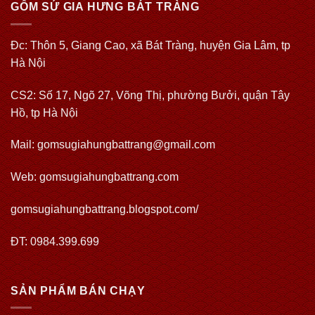
GỐM SỨ GIA HƯNG BÁT TRÀNG
Đc: Thôn 5, Giang Cao, xã Bát Tràng, huyện Gia Lâm, tp
Hà Nội
CS2: Số 17, Ngõ 27, Võng Thị, phường Bưởi, quận Tây
Hồ, tp Hà Nội
Mail: gomsugiahungbattrang@gmail.com
Web:
gomsugiahungbattrang.com
gomsugiahungbattrang.blogspot.com/
ĐT: 0984.399.699
SẢN PHẨM BÁN CHẠY