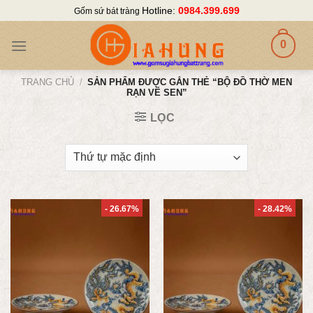
Skip
Hotline:
0984.399.699
Gốm sứ bát tràng
to
content
0
TRANG CHỦ
/
SẢN PHẨM ĐƯỢC GẮN THẺ “BỘ ĐỒ THỜ MEN
RẠN VẼ SEN”
LỌC
- 26.67%
- 28.42%