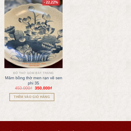
- 22.22%
ĐỒ THỜ GỐM BÁT TRÀNG
Mâm bồng thờ men rạn vẽ sen
phi 35
450.000
₫
350.000
₫
THÊM VÀO GIỎ HÀNG