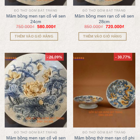
ĐỒ THỜ GỐM BÁT TRÀNG
ĐỒ THỜ GỐM BÁT TRÀNG
Mâm bồng men rạn cổ vẽ sen
Mâm bồng men rạn cổ vẽ sen
24cm
28cm
750.000
₫
580.000
₫
850.000
₫
720.000
₫
THÊM VÀO GIỎ HÀNG
THÊM VÀO GIỎ HÀNG
- 26.09%
- 30.77%
ĐỒ THỜ GỐM BÁT TRÀNG
ĐỒ THỜ GỐM BÁT TRÀNG
Mâm bồng men rạn cổ vẽ sen
Mâm bồng thờ men rạn cổ phi