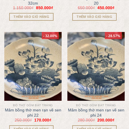
32cm
20
1.150.000
₫
850.000
₫
650.000
₫
450.000
₫
THÊM VÀO GIỎ HÀNG
THÊM VÀO GIỎ HÀNG
- 32.00%
- 28.57%
ĐỒ THỜ GỐM BÁT TRÀNG
ĐỒ THỜ GỐM BÁT TRÀNG
Mâm bồng thờ men rạn vẽ sen
Mâm bồng thờ men rạn vẽ sen
phi 22
phi 24
250.000
₫
170.000
₫
280.000
₫
200.000
₫
THÊM VÀO GIỎ HÀNG
THÊM VÀO GIỎ HÀNG