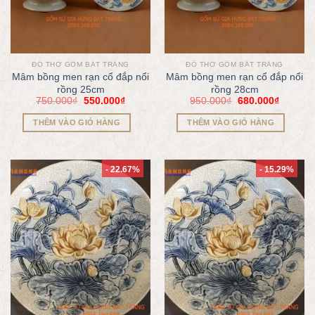
ĐỒ THỜ GỐM BÁT TRÀNG
ĐỒ THỜ GỐM BÁT TRÀNG
Mâm bồng men rạn cổ đắp nổi
Mâm bồng men rạn cổ đắp nổi
rồng 25cm
rồng 28cm
750.000
₫
550.000
₫
950.000
₫
680.000
₫
THÊM VÀO GIỎ HÀNG
THÊM VÀO GIỎ HÀNG
- 22.67%
- 15.29%