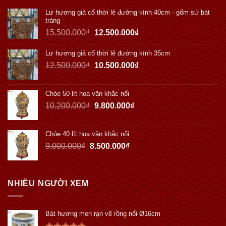
Lư hương giả cổ thời lê đường kính 40cm - gốm sứ bát
tràng
15.500.000
₫
12.500.000
₫
Lư hương giả cổ thời lê đường kính 35cm
12.500.000
₫
10.500.000
₫
Chóe 50 lít hoa văn khắc nổi
10.200.000
₫
9.800.000
₫
Chóe 40 lít hoa văn khắc nổi
9.000.000
₫
8.500.000
₫
NHIỀU NGƯỜI XEM
Bát hương men rạn vẽ rồng nổi Ø16cm