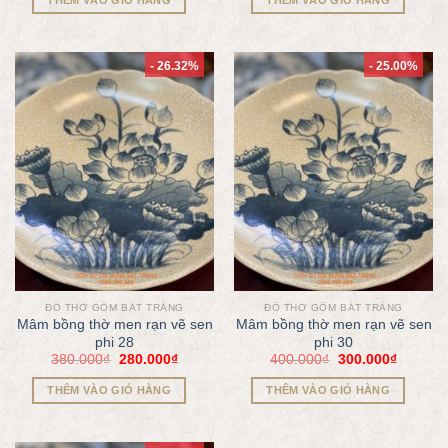
- 26.32%
- 25.00%
ĐỒ THỜ GỐM BÁT TRÀNG
ĐỒ THỜ GỐM BÁT TRÀNG
Mâm bồng thờ men rạn vẽ sen
Mâm bồng thờ men rạn vẽ sen
phi 28
phi 30
380.000
₫
280.000
₫
400.000
₫
300.000
₫
THÊM VÀO GIỎ HÀNG
THÊM VÀO GIỎ HÀNG