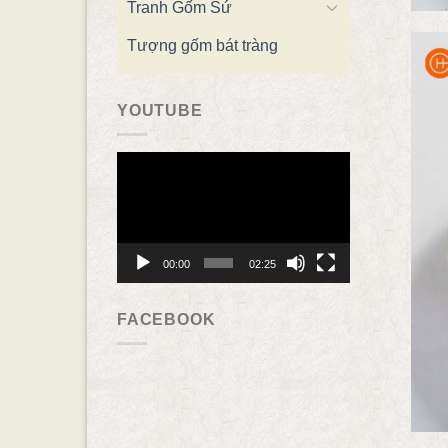
Tranh Gốm Sứ
Tượng gốm bát tràng
YOUTUBE
Trình
chơi
Video
00:00
02:25
FACEBOOK