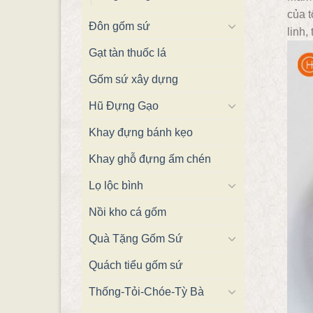
của t
Đôn gốm sứ
linh,
Gạt tàn thuốc lá
Gốm sứ xây dựng
Hũ Đựng Gạo
Khay đựng bánh kẹo
Khay ghỗ đựng ấm chén
Lọ lộc bình
Nồi kho cá gốm
Quà Tặng Gốm Sứ
Quách tiểu gốm sứ
Thống-Tỏi-Chóe-Tỳ Bà