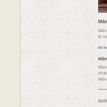
Mâm
Mâm 
tế cũ
Đồ th
Mâm
Mâm 
hề th
Mâm b
******
XƯỞ