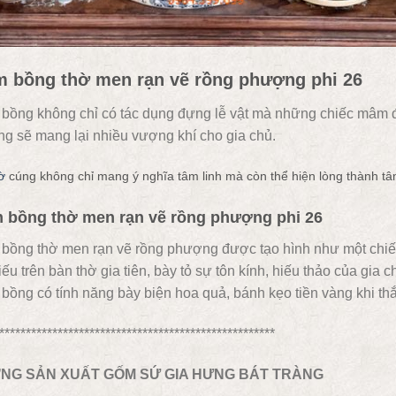
 bồng thờ men rạn vẽ rồng phượng phi 26
bồng không chỉ có tác dụng đựng lễ vật mà những chiếc mâm đ
ng sẽ mang lại nhiều vượng khí cho gia chủ.
ờ
cúng không chỉ mang ý nghĩa tâm linh mà còn thể hiện lòng thành tâm h
 bồng thờ men rạn vẽ rồng phượng phi 26
bồng thờ men rạn vẽ rồng phượng được tạo hình như một chiếc
iếu trên bàn thờ gia tiên, bày tỏ sự tôn kính, hiếu thảo của gia 
ồng có tính năng bày biện hoa quả, bánh kẹo tiền vàng khi th
****************************************************
NG SẢN XUẤT GỐM SỨ GIA HƯNG BÁT TRÀNG