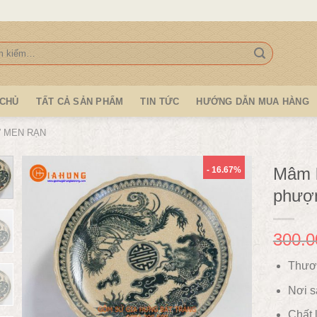
:
 CHỦ
TẤT CẢ SẢN PHẨM
TIN TỨC
HƯỚNG DẪN MUA HÀNG
 MEN RẠN
Mâm b
- 16.67%
phượn
300.0
Thươ
Nơi s
Chất l