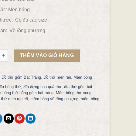
ắc:
Men bóng
thước: Có đủ các size
ăn:
Vẽ rồng phượng
 thờ men rạn vẽ rồng phượng phi 26 số lượng
THÊM VÀO GIỎ HÀNG
:
Đồ thờ gốm Bát Tràng
,
Đồ thờ men rạn
,
Mâm bồng
đĩa bồng thờ
,
đĩa đựng hoa quả thờ
,
đĩa thờ gốm bát
 bồng thờ bằng gốm bát tràng
,
Mâm bồng thờ cúng
,
thờ men rạn cổ
,
mâm bồng vẽ rồng phượng
,
mâm bồng