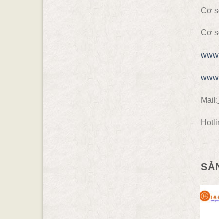
Cơ s
Cơ s
www.
www.
Mail:
Hotli
SẢ
- 41.38%
- 13.79%