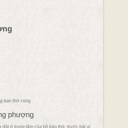
ợng
ng ban thờ cúng
ồng phượng
ặt ở trung tâm của bộ bàn thờ, trước bài vị