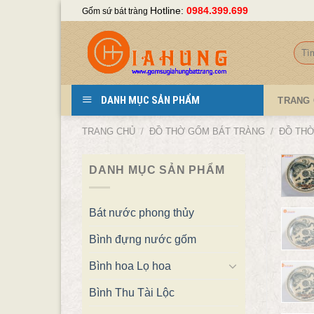
Skip
Hotline:
0984.399.699
Gốm sứ bát tràng
to
content
Tìm
kiếm
DANH MỤC SẢN PHẨM
TRANG
TRANG CHỦ
/
ĐỒ THỜ GỐM BÁT TRÀNG
/
ĐỒ THỜ
DANH MỤC SẢN PHẨM
Bát nước phong thủy
Bình đựng nước gốm
Bình hoa Lọ hoa
Bình Thu Tài Lộc