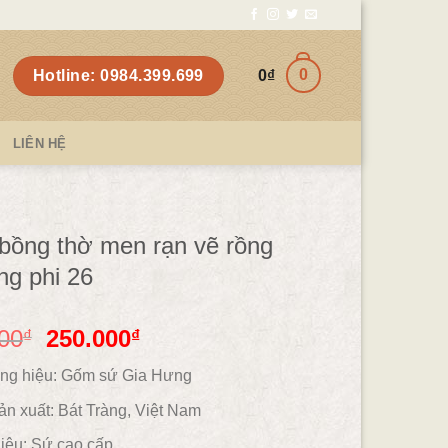
0
Hotline: 0984.399.699
0
₫
LIÊN HỆ
ồng thờ men rạn vẽ rồng
g phi 26
00
250.000
₫
₫
ng hiệu: Gốm sứ Gia Hưng
ản xuất: Bát Tràng, Việt Nam
iệu:
Sứ cao cấp