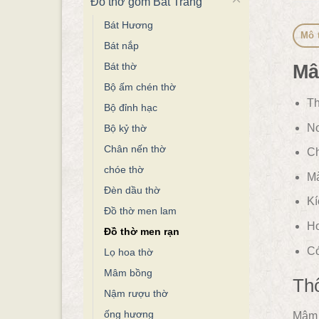
Đồ thờ gốm Bát Tràng
Bát Hương
Mô 
Bát nắp
Bát thờ
Mâ
Bộ ấm chén thờ
Th
Bộ đỉnh hạc
Nơ
Bộ kỷ thờ
Chân nến thờ
Ch
chóe thờ
Mà
Đèn dầu thờ
Kí
Đồ thờ men lam
Ho
Đồ thờ men rạn
Có
Lọ hoa thờ
Mâm bồng
Th
Nậm rượu thờ
ống hương
Mâm b