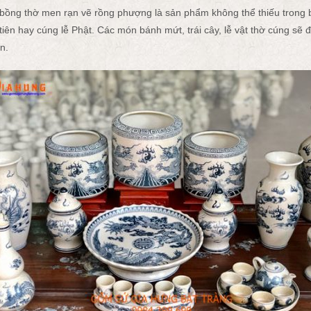
ồng thờ men rạn vẽ rồng phượng là sản phẩm không thể thiếu trong bộ
 tiên hay cúng lễ Phật. Các món bánh mứt, trái cây, lễ vật thờ cúng sẽ
n.