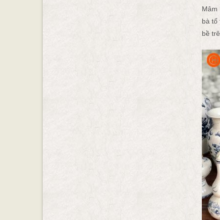
Mâm b
bà tổ
bề trê