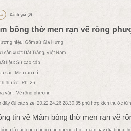
tả
Đánh giá (0)
m bồng thờ men rạn vẽ rồng phư
ương hiệu: Gốm sứ Gia Hưng
i sản xuất: Bát Tràng, Việt Nam
ất liệu:
Sứ cao cấp
u sắc:
Men rạn cổ
ch thước: Phi 26
a văn:
Vẽ rồng phượng
 đầy đủ các size: 20,22,24,26,28,30,35 phù hợp kích thước từ
ông tin về Mâm bồng thờ men rạn vẽ r
ồng là cách gọi chung cho những chiếc mâm hay đĩa bồng thờ đ