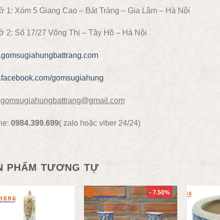
ở 1: Xóm 5 Giang Cao – Bát Tràng – Gia Lâm – Hà Nội
ở 2: Số 17/27 Võng Thị – Tây Hồ – Hà Nội
gomsugiahungbattrang.com
facebook.com/gomsugiahung
gomsugiahungbattrang@gmail.com
ne:
0984.399.699
( zalo hoặc viber 24/24)
N PHẨM TƯƠNG TỰ
- 7.50%