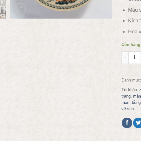
Màu s
Kích 
Hoa v
Còn hàng
Mâm bồng
Danh mục
Từ khóa:
tràng
,
mâm
mâm bồng 
vẽ sen