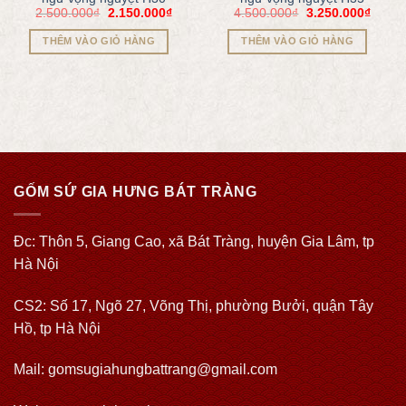
2.500.000
₫
2.150.000
₫
4.500.000
₫
3.250.000
₫
THÊM VÀO GIỎ HÀNG
THÊM VÀO GIỎ HÀNG
GỐM SỨ GIA HƯNG BÁT TRÀNG
Đc: Thôn 5, Giang Cao, xã Bát Tràng, huyện Gia Lâm, tp
Hà Nội
CS2: Số 17, Ngõ 27, Võng Thị, phường Bưởi, quận Tây
Hồ, tp Hà Nội
Mail: gomsugiahungbattrang@gmail.com