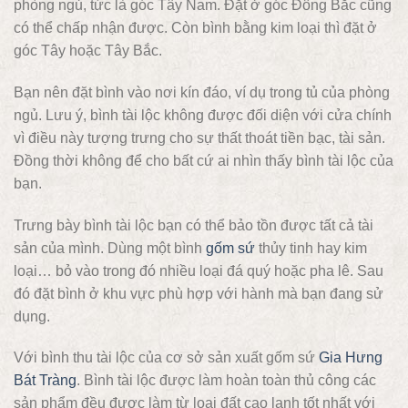
phòng ngủ, tức là góc Tây Nam. Đặt ở góc Đông Bắc cũng
có thể chấp nhận được. Còn bình bằng kim loại thì đặt ở
góc Tây hoặc Tây Bắc.
Bạn nên đặt bình vào nơi kín đáo, ví dụ trong tủ của phòng
ngủ. Lưu ý, bình tài lộc không được đối diện với cửa chính
vì điều này tượng trưng cho sự thất thoát tiền bạc, tài sản.
Đồng thời không để cho bất cứ ai nhìn thấy bình tài lộc của
bạn.
Trưng bày bình tài lộc bạn có thể bảo tồn được tất cả tài
sản của mình. Dùng một bình
gốm sứ
thủy tinh hay kim
loại… bỏ vào trong đó nhiều loại đá quý hoặc pha lê. Sau
đó đặt bình ở khu vực phù hợp với hành mà bạn đang sử
dụng.
Với bình thu tài lộc của cơ sở sản xuất gốm sứ
Gia Hưng
Bát Tràng
. Bình tài lộc được làm hoàn toàn thủ công các
sản phẩm đều được làm từ loại đất cao lanh tốt nhất với