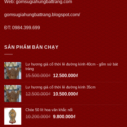
Web:
gomsugiahungbattrang.com
gomsugiahungbattrang.blogspot.com/
ĐT: 0984.399.699
SẢN PHẨM BÁN CHẠY
Lư hương giả cổ thời lê đường kính 40cm - gốm sứ bát
tràng
15.500.000
₫
12.500.000
₫
Lư hương giả cổ thời lê đường kính 35cm
12.500.000
₫
10.500.000
₫
Chóe 50 lít hoa văn khắc nổi
10.200.000
₫
9.800.000
₫