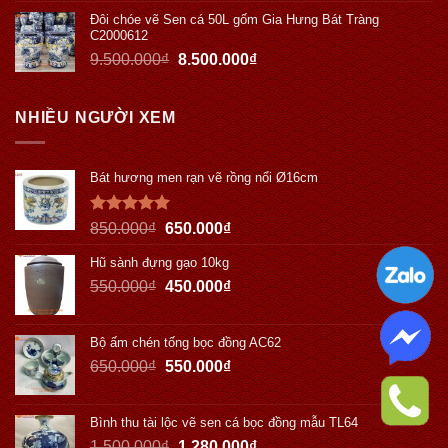
Đôi chóe vẽ Sen cá 50L gốm Gia Hưng Bát Tràng
C2000612
9.500.000
₫
8.500.000
₫
NHIỀU NGƯỜI XEM
Bát hương men rạn vẽ rồng nổi Ø16cm
Được xếp
850.000
₫
650.000
₫
hạng
5.00
5 sao
Hũ sành đựng gạo 10kg
550.000
₫
450.000
₫
Bộ ấm chén tống bọc đồng AC62
650.000
₫
550.000
₫
Bình thu tài lộc vẽ sen cá bọc đồng mẫu TL64
1.500.000
₫
1.280.000
₫