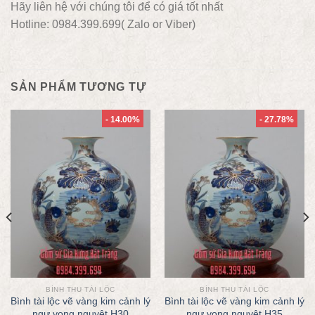
Hãy liên hệ với chúng tôi để có giá tốt nhất
Hotline: 0984.399.699( Zalo or Viber)
SẢN PHẨM TƯƠNG TỰ
- 14.00%
- 27.78%
BÌNH THU TÀI LỘC
BÌNH THU TÀI LỘC
Bình tài lộc vẽ vàng kim cảnh lý
Bình tài lộc vẽ vàng kim cảnh lý
ngư vọng nguyệt H30
ngư vọng nguyệt H35