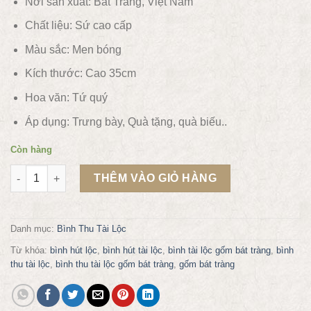
Nơi sản xuất: Bát Tràng, Việt Nam
Chất liệu:
Sứ cao cấp
Màu sắc:
Men bóng
Kích thước: Cao 35cm
Hoa văn:
Tứ quý
Áp dụng:
Trưng bày, Quà tặng, quà biếu..
Còn hàng
Bình thu tài lộc vẽ Tứ Quý số lượng
THÊM VÀO GIỎ HÀNG
Danh mục:
Bình Thu Tài Lộc
Từ khóa:
bình hút lộc
,
bình hút tài lộc
,
bình tài lộc gốm bát tràng
,
bình
thu tài lộc
,
bình thu tài lộc gốm bát tràng
,
gốm bát tràng