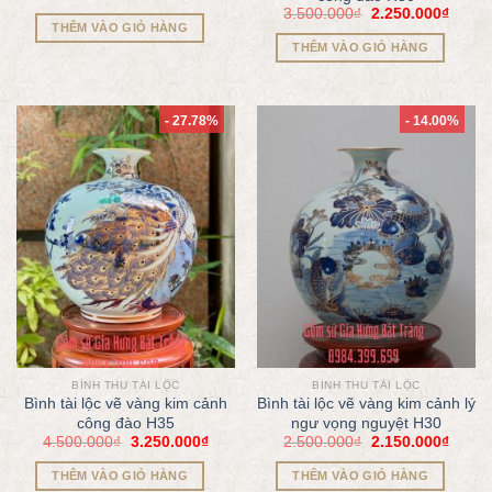
3.500.000
₫
2.250.000
₫
THÊM VÀO GIỎ HÀNG
THÊM VÀO GIỎ HÀNG
- 27.78%
- 14.00%
BÌNH THU TÀI LỘC
BÌNH THU TÀI LỘC
Bình tài lộc vẽ vàng kim cảnh
Bình tài lộc vẽ vàng kim cảnh lý
công đào H35
ngư vọng nguyệt H30
4.500.000
₫
3.250.000
₫
2.500.000
₫
2.150.000
₫
THÊM VÀO GIỎ HÀNG
THÊM VÀO GIỎ HÀNG