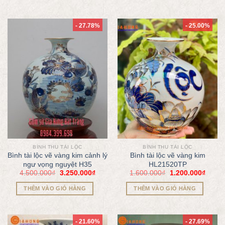
- 27.78%
- 25.00%
BÌNH THU TÀI LỘC
BÌNH THU TÀI LỘC
Bình tài lộc vẽ vàng kim cảnh lý
Bình tài lộc vẽ vàng kim
ngư vọng nguyệt H35
HL21520TP
4.500.000
₫
3.250.000
₫
1.600.000
₫
1.200.000
₫
THÊM VÀO GIỎ HÀNG
THÊM VÀO GIỎ HÀNG
- 21.60%
- 27.69%