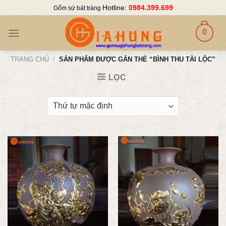
Skip
Hotline:
0984.399.699
Gốm sứ bát tràng
to
content
0
TRANG CHỦ
/
SẢN PHẨM ĐƯỢC GẮN THẺ “BÌNH THU TÀI LỘC”
LỌC