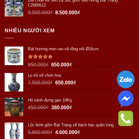
Đôi chóe vẽ Sen cá 50L gốm Gia Hưng Bát Tràng
C2000612
9.500.000
₫
8.500.000
₫
NHIỀU NGƯỜI XEM
Bát hương men rạn vẽ rồng nổi Ø16cm
Được xếp
850.000
₫
650.000
₫
hạng
5.00
5 sao
Lọ tỏi vẽ chim hoa
7.500.000
₫
650.000
₫
Hũ sành đựng gạo 10Kg
450.000
₫
380.000
₫
Lộc bình gốm Bát Tràng vẽ bách hạc quần tùng
5.800.000
₫
4.600.000
₫