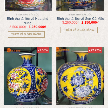
BÌNH THU TÀI LỘC
BÌNH THU TÀI LỘC
Bình thu tài lộc vẽ Hoa phù
Bình thu tài lộc vẽ Sen Cá Mầu
3.250.000
₫
2.150.000
₫
dung
3.500.000
₫
3.250.000
₫
THÊM VÀO GIỎ HÀNG
THÊM VÀO GIỎ HÀNG
- 7.50%
- 92.77%