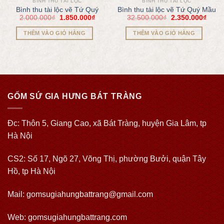
BÌNH THU TÀI LỘC
BÌNH THU TÀI LỘC
Bình thu tài lộc vẽ Tứ Quý
Bình thu tài lộc vẽ Tứ Quý Mầu
2.000.000
₫
1.850.000
₫
32.500.000
₫
2.350.000
₫
THÊM VÀO GIỎ HÀNG
THÊM VÀO GIỎ HÀNG
GỐM SỨ GIA HƯNG BÁT TRÀNG
Đc: Thôn 5, Giang Cao, xã Bát Tràng, huyện Gia Lâm, tp
Hà Nội
CS2: Số 17, Ngõ 27, Võng Thị, phường Bưởi, quận Tây
Hồ, tp Hà Nội
Mail: gomsugiahungbattrang@gmail.com
Web:
gomsugiahungbattrang.com