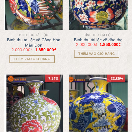
BÌNH THU TÀI LỘC
BÌNH THU TÀI LỘC
Bình thu tài lộc vẽ Công Hoa
Bình thu tài lộc vẽ đào thọ
2.000.000
₫
1.850.000
₫
Mẫu Đơn
2.000.000
₫
1.850.000
₫
THÊM VÀO GIỎ HÀNG
THÊM VÀO GIỎ HÀNG
- 7.14%
- 33.85%