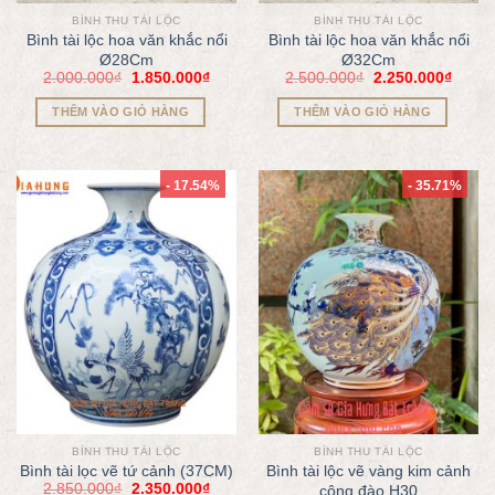
BÌNH THU TÀI LỘC
BÌNH THU TÀI LỘC
Bình tài lộc hoa văn khắc nổi
Bình tài lộc hoa văn khắc nổi
Ø28Cm
Ø32Cm
2.000.000
₫
1.850.000
₫
2.500.000
₫
2.250.000
₫
THÊM VÀO GIỎ HÀNG
THÊM VÀO GIỎ HÀNG
- 17.54%
- 35.71%
BÌNH THU TÀI LỘC
BÌNH THU TÀI LỘC
Bình tài lọc vẽ tứ cảnh (37CM)
Bình tài lộc vẽ vàng kim cảnh
2.850.000
₫
2.350.000
₫
công đào H30