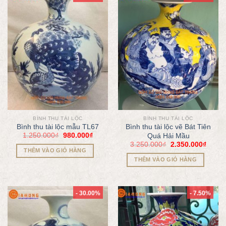
BÌNH THU TÀI LỘC
BÌNH THU TÀI LỘC
Bình thu tài lộc mẫu TL67
Bình thu tài lộc vẽ Bát Tiên
1.250.000
₫
980.000
₫
Quá Hải Mầu
3.250.000
₫
2.350.000
₫
THÊM VÀO GIỎ HÀNG
THÊM VÀO GIỎ HÀNG
- 30.00%
- 7.50%