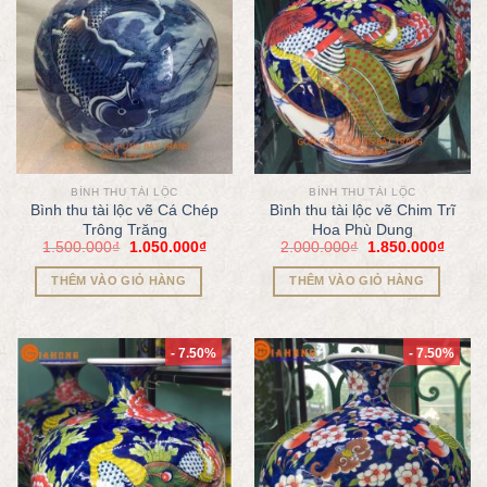
BÌNH THU TÀI LỘC
BÌNH THU TÀI LỘC
Bình thu tài lộc vẽ Cá Chép
Bình thu tài lộc vẽ Chim Trĩ
Trông Trăng
Hoa Phù Dung
1.500.000
₫
1.050.000
₫
2.000.000
₫
1.850.000
₫
THÊM VÀO GIỎ HÀNG
THÊM VÀO GIỎ HÀNG
- 7.50%
- 7.50%