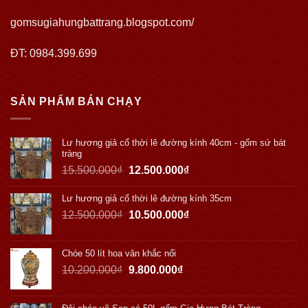
gomsugiahungbattrang.blogspot.com/
ĐT: 0984.399.699
SẢN PHẨM BÁN CHẠY
Lư hương giả cổ thời lê đường kính 40cm - gốm sứ bát
tràng
15.500.000
₫
12.500.000
₫
Lư hương giả cổ thời lê đường kính 35cm
12.500.000
₫
10.500.000
₫
Chóe 50 lít hoa văn khắc nổi
10.200.000
₫
9.800.000
₫