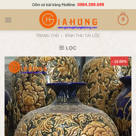
Skip
Hotline:
0984.399.699
Gốm sứ bát tràng
to
content
0
TRANG CHỦ
/
BÌNH THU TÀI LỘC
LỌC
- 10.00%