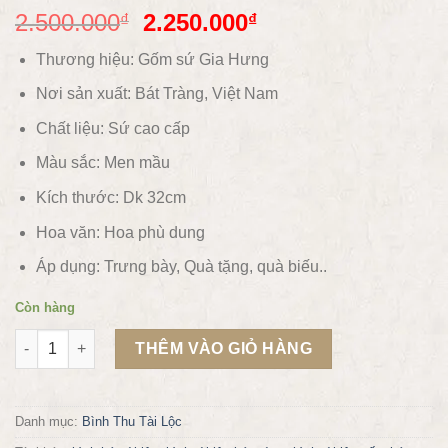
2.500.000
2.250.000
₫
₫
Thương hiệu: Gốm sứ Gia Hưng
Nơi sản xuất: Bát Tràng, Việt Nam
Chất liệu:
Sứ cao cấp
Màu sắc:
Men mầu
Kích thước: Dk 32cm
Hoa văn:
Hoa phù dung
Áp dụng:
Trưng bày, Quà tặng, quà biếu..
Còn hàng
Bình tài lộc hoa văn khắc nổi Ø32Cm số lượng
THÊM VÀO GIỎ HÀNG
Danh mục:
Bình Thu Tài Lộc