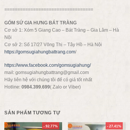
==================================
GỐM SỨ GIA HƯNG BÁT TRÀNG
Cơ sở 1: Xóm 5 Giang Cao – Bát Tràng – Gia Lâm – Hà
Nội
Cơ sở 2: Số 17/27 Võng Thị – Tây Hồ – Hà Nội
https://gomsugiahungbattrang.com
/
https://www.facebook.com/gomsugiahung/
mail: gomsugiahungbattrang@gmail.com
Hãy liên hệ với chúng tôi để có giá tốt nhất
Hotline:
0984.399.699
( Zalo or Viber)
SẢN PHẨM TƯƠNG TỰ
- 92.77%
- 27.41%