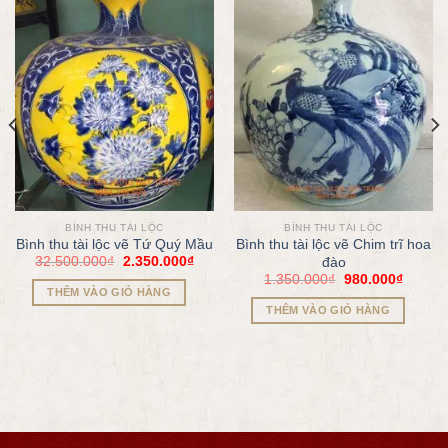
BÌNH THU TÀI LỘC
BÌNH THU TÀI LỘC
Bình thu tài lộc vẽ Tứ Quý Mầu
Bình thu tài lộc vẽ Chim trĩ hoa
32.500.000
₫
2.350.000
₫
đào
1.350.000
₫
980.000
₫
THÊM VÀO GIỎ HÀNG
THÊM VÀO GIỎ HÀNG