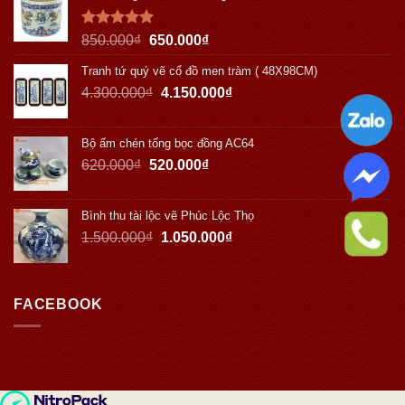
Được xếp
850.000
₫
650.000
₫
hạng
5.00
5 sao
Tranh tứ quý vẽ cổ đồ men tràm ( 48X98CM)
4.300.000
₫
4.150.000
₫
Bộ ấm chén tống bọc đồng AC64
620.000
₫
520.000
₫
Bình thu tài lộc vẽ Phúc Lộc Thọ
1.500.000
₫
1.050.000
₫
FACEBOOK