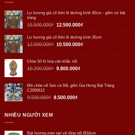
Lư hương giả cổ thời lê đường kính 40cm - gốm sứ bát
tràng
15.500.000
₫
12.500.000
₫
Lư hương giả cổ thời lê đường kính 35cm
12.500.000
₫
10.500.000
₫
Chóe 50 lít hoa văn khắc nổi
10.200.000
₫
9.800.000
₫
Đôi chóe vẽ Sen cá 50L gốm Gia Hưng Bát Tràng
C2000612
9.500.000
₫
8.500.000
₫
NHIỀU NGƯỜI XEM
Bát hương men rạn vẽ rồng nổi Ø16cm