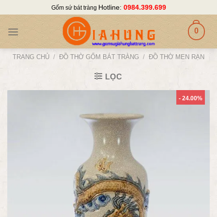
Skip
Hotline:
0984.399.699
Gốm sứ bát tràng
to
content
0
TRANG CHỦ
/
ĐỒ THỜ GỐM BÁT TRÀNG
/
ĐỒ THỜ MEN RẠN
LỌC
- 24.00%