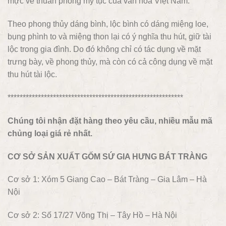
mực về thuần phong mỹ tục của văn hóa Việt Nam.
Theo phong thủy dáng bình, lộc bình có dáng miệng loe,
bụng phình to và miệng thon lại có ý nghĩa thu hút, giữ tài
lộc trong gia đình. Do đó không chỉ có tác dụng về mặt
trưng bày, về phong thủy, mà còn có cả công dụng về mặt
thu hút tài lộc.
**********************************************************
Chúng tôi nhận đặt hàng theo yêu cầu, nhiều mẫu mã
chủng loại giá rẻ nhất.
CƠ SỞ SẢN XUẤT GỐM SỨ GIA HƯNG BÁT TRÀNG
Cơ sở 1: Xóm 5 Giang Cao – Bát Tràng – Gia Lâm – Hà
Nội
Cơ sở 2: Số 17/27 Võng Thị – Tây Hồ – Hà Nội