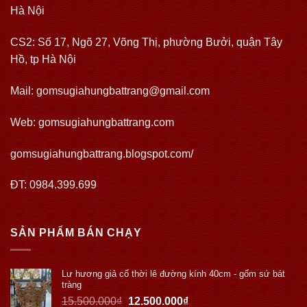
Hà Nội
CS2: Số 17, Ngõ 27, Võng Thị, phường Bưởi, quận Tây
Hồ, tp Hà Nội
Mail: gomsugiahungbattrang@gmail.com
Web:
gomsugiahungbattrang.com
gomsugiahungbattrang.blogspot.com/
ĐT: 0984.399.699
SẢN PHẨM BÁN CHẠY
Lư hương giả cổ thời lê đường kính 40cm - gốm sứ bát
tràng
15.500.000
₫
12.500.000
₫