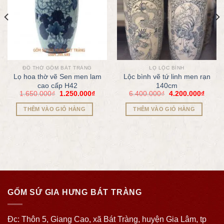
ĐỒ THỜ GỐM BÁT TRÀNG
LỌ LỘC BÌNH
Lọ hoa thờ vẽ Sen men lam
Lộc bình vẽ tứ linh men rạn
cao cấp H42
140cm
1.650.000
₫
1.250.000
₫
6.400.000
₫
4.200.000
₫
THÊM VÀO GIỎ HÀNG
THÊM VÀO GIỎ HÀNG
GỐM SỨ GIA HƯNG BÁT TRÀNG
Đc: Thôn 5, Giang Cao, xã Bát Tràng, huyện Gia Lâm, tp