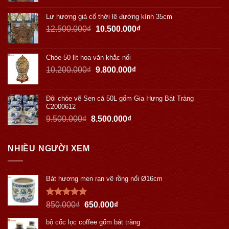
Lư hương giả cổ thời lê đường kính 35cm
12.500.000
₫
10.500.000
₫
Chóe 50 lít hoa văn khắc nổi
10.200.000
₫
9.800.000
₫
Đôi chóe vẽ Sen cá 50L gốm Gia Hưng Bát Tràng
C2000612
9.500.000
₫
8.500.000
₫
NHIỀU NGƯỜI XEM
Bát hương men rạn vẽ rồng nổi Ø16cm
Được xếp
850.000
₫
650.000
₫
hạng
5.00
5 sao
bộ cốc lọc coffee gốm bát tràng