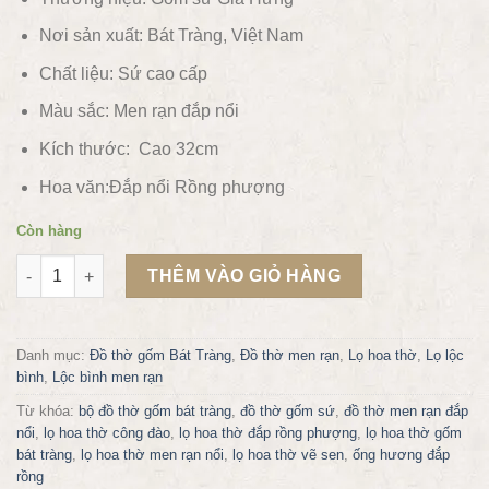
Nơi sản xuất: Bát Tràng, Việt Nam
Chất liệu:
Sứ cao cấp
Màu sắc:
Men rạn đắp nổi
Kích thước: Cao 32cm
Hoa văn:Đắp nổi
Rồng phượng
Còn hàng
Đôi Lộc bình thờ men rạn đắp nổi rồng phượng H32BĐ4002 số
THÊM VÀO GIỎ HÀNG
Danh mục:
Đồ thờ gốm Bát Tràng
,
Đồ thờ men rạn
,
Lọ hoa thờ
,
Lọ lộc
bình
,
Lộc bình men rạn
Từ khóa:
bộ đồ thờ gốm bát tràng
,
đồ thờ gốm sứ
,
đồ thờ men rạn đắp
nổi
,
lọ hoa thờ công đào
,
lọ hoa thờ đắp rồng phượng
,
lọ hoa thờ gốm
bát tràng
,
lọ hoa thờ men rạn nổi
,
lọ hoa thờ vẽ sen
,
ống hương đắp
rồng