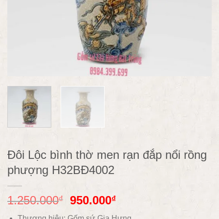
Đôi Lộc bình thờ men rạn đắp nổi rồng
phượng H32BĐ4002
1.250.000
950.000
₫
₫
Thương hiệu: Gốm sứ Gia Hưng