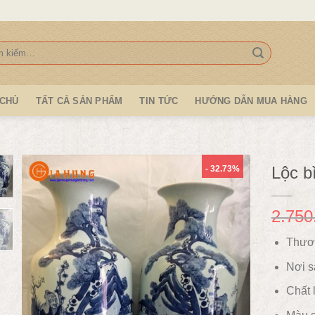
:
 CHỦ
TẤT CẢ SẢN PHẨM
TIN TỨC
HƯỚNG DẪN MUA HÀNG
Lộc b
- 32.73%
2.750
Thươ
Nơi s
Chất l