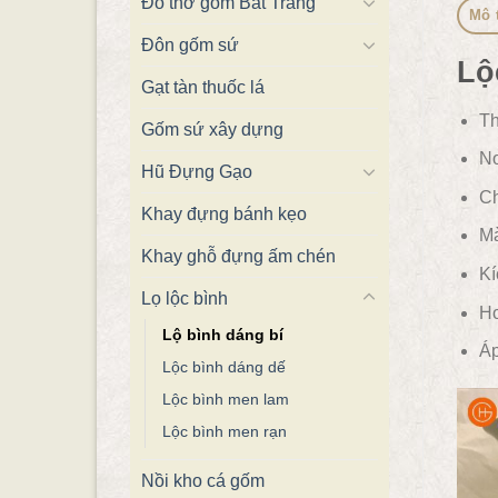
Đồ thờ gốm Bát Tràng
Mô 
Đôn gốm sứ
Lộ
Gạt tàn thuốc lá
Th
Gốm sứ xây dựng
Nơ
Hũ Đựng Gạo
Ch
Khay đựng bánh kẹo
Mà
Khay ghỗ đựng ấm chén
Kí
Lọ lộc bình
Ho
Lộ bình dáng bí
Áp
Lộc bình dáng dế
Lộc bình men lam
Lộc bình men rạn
Nồi kho cá gốm