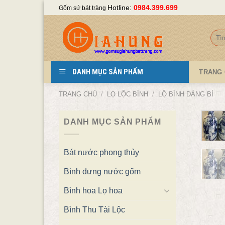
Skip
Hotline:
0984.399.699
Gốm sứ bát tràng
to
content
Tìm
kiếm
DANH MỤC SẢN PHẨM
TRANG
TRANG CHỦ
/
LỌ LỘC BÌNH
/
LỘ BÌNH DÁNG BÍ
DANH MỤC SẢN PHẨM
Bát nước phong thủy
Bình đựng nước gốm
Bình hoa Lọ hoa
Bình Thu Tài Lộc