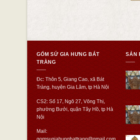
THÊM VÀO GIỎ HÀNG
THÊM VÀO GIỎ HÀNG
GỐM SỨ GIA HƯNG BÁT
SẢN 
TRÀNG
Đc: Thôn 5, Giang Cao, xã Bát
Tràng, huyện Gia Lâm, tp Hà Nội
CS2: Số 17, Ngõ 27, Võng Thị,
phường Bưởi, quận Tây Hồ, tp Hà
Nội
Mail:
gomsugiahungbattrang@gmail.com