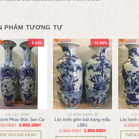
N PHẨM TƯƠNG TỰ
- 9.43%
- 31.58%
LỌ LỘC BÌNH
LỘ BÌNH DÁNG BÍ
LỘ 
bình Phúc Đức Sen Cá
Lộc bình gốm bát tràng mẫu
Lộc bình
300.000
₫
4.800.000
₫
2.150.
LB61
2.850.000
₫
1.950.000
₫
HÊM VÀO GIỎ HÀNG
THÊM 