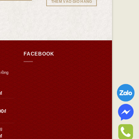
THÊM VÀO GIỎ HÀNG
FACEBOOK
 rồng
₫
00
₫
Kg
₫