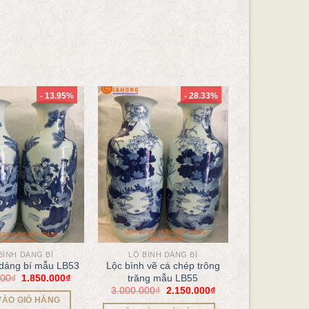
- 13.95%
- 28.33%
BÌNH DÁNG BÍ
LỘ BÌNH DÁNG BÍ
 dáng bí mẫu LB53
Lộc bình vẽ cá chép trông
000
₫
1.850.000
₫
trăng mẫu LB55
3.000.000
₫
2.150.000
₫
VÀO GIỎ HÀNG