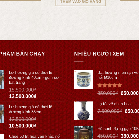
THÊM VÀO GIỎ HÀNG
PHẨM BÁN CHẠY
NHIỀU NGƯỜI XEM
Lư hương giả cổ thời lê
Bát hương men rạn vẽ
đường kính 40cm - gốm sứ
nổi Ø16cm
bát tràng
15.500.000
₫
Được xếp
850.000
₫
650.000
12.500.000
₫
hạng
5.00
5 sao
Lọ tỏi vẽ chim hoa
Lư hương giả cổ thời lê
7.500.000
₫
650.0
đường kính 35cm
12.500.000
₫
10.500.000
₫
Hũ sành đựng gạo 10
450.000
₫
380.000
Chóe 50 lít hoa văn khắc nổi