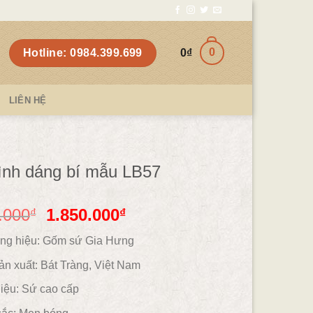
0
Hotline: 0984.399.699
0
₫
LIÊN HỆ
ình dáng bí mẫu LB57
.000
1.850.000
₫
₫
ng hiệu: Gốm sứ Gia Hưng
ản xuất: Bát Tràng, Việt Nam
iệu:
Sứ cao cấp