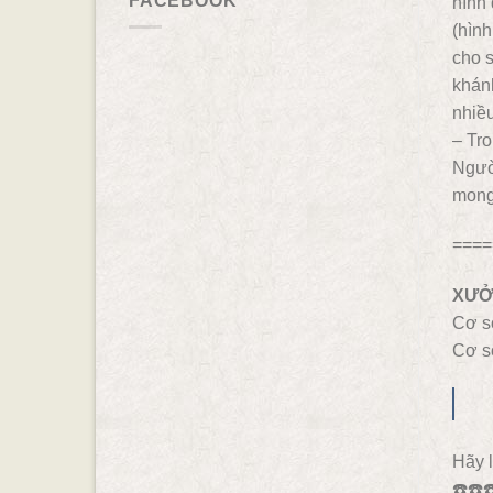
FACEBOOK
hình 
(hình
cho s
khánh
nhiề
– Tro
Người
mong
====
XƯỞ
Cơ s
Cơ s
Hãy l
☎️☎️