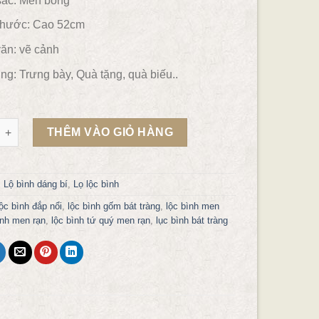
ắc:
Men bóng
thước: Cao 52cm
ăn:
vẽ cảnh
ng:
Trưng bày, Quà tặng, quà biếu..
 dáng bí mẫu LB57 số lượng
THÊM VÀO GIỎ HÀNG
:
Lộ bình dáng bí
,
Lọ lộc bình
lộc bình đắp nổi
,
lộc bình gốm bát tràng
,
lộc bình men
ình men rạn
,
lộc bình tứ quý men rạn
,
lục bình bát tràng