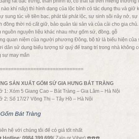
dạng rất đặc trưng, thân phình to, cổ thắt lại trên miệng thường 
 nào khí nấy) thì hình dạng của lộc bình có tác dụng thu và giữ k
ự sung túc về tiền bạc, phát tài phát lộc, sự sinh sôi nảy nở, 
 đồng thời nó cất giữ, bảo quản tài sản và của cải cho gia chủ
u nguồn nguyên liệu khác nhau như gốm sứ, đồng, gỗ
ng quan niệm của người phương Đông, bộ tứ là biểu hiện của 
 dân sử dụng biểu tượng tứ quý để trang trí trong nhà không có 
 sự may mắn
==============================
NG SẢN XUẤT GỐM SỨ GIA HƯNG BÁT TRÀNG
ở 1: Xóm 5 Giang Cao – Bát Tràng – Gia Lâm – Hà Nội
ở 2: Số 17/27 Võng Thị – Tây Hồ – Hà Nội
Gốm Bát Tràng
iên hệ với chúng tôi để có giá tốt nhất
☎️
Hotline: 0984.399.699
( Zalo or Viber) ☎️☎️☎️