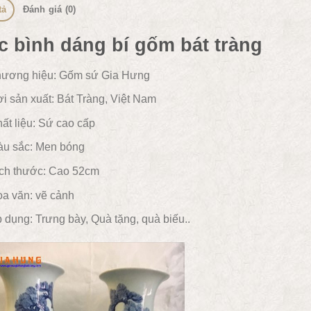
tả
Đánh giá (0)
c bình dáng bí gốm bát tràng
ương hiệu: Gốm sứ Gia Hưng
i sản xuất: Bát Tràng, Việt Nam
ất liệu:
Sứ cao cấp
u sắc:
Men bóng
ch thước: Cao 52cm
a văn:
vẽ cảnh
 dụng:
Trưng bày, Quà tặng, quà biếu..