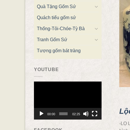
Quà Tặng Gốm Sứ
Quách tiểu gốm sứ
Thống-Tỏi-Chóe-Tỳ Bà
Tranh Gốm Sứ
Tượng gốm bát tràng
YOUTUBE
Trình
chơi
Video
Lộ
00:00
02:25
-LỌ 