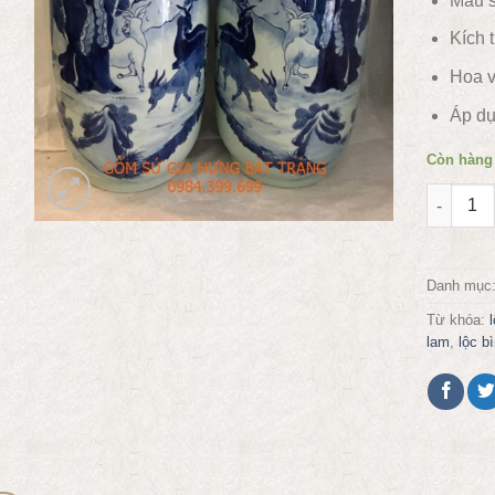
Màu s
Kích 
Hoa v
Áp dụ
Còn hàng
Lộc bình
Danh mục
Từ khóa:
lam
,
lộc b