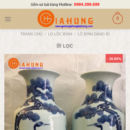
Skip
Hotline:
0984.399.699
Gốm sứ bát tràng
to
content
0
TRANG CHỦ
/
LỌ LỘC BÌNH
/
LỘ BÌNH DÁNG BÍ
LỌC
- 30.00%