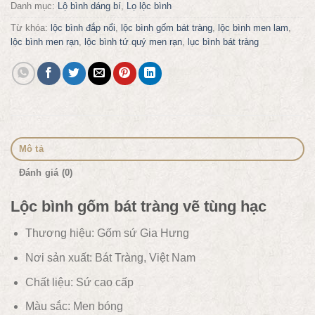
Danh mục:
Lộ bình dáng bí
,
Lọ lộc bình
Từ khóa:
lộc bình đắp nổi
,
lộc bình gốm bát tràng
,
lộc bình men lam
,
lộc bình men rạn
,
lộc bình tứ quý men rạn
,
lục bình bát tràng
Mô tả
Đánh giá (0)
Lộc bình gốm bát tràng vẽ tùng hạc
Thương hiệu: Gốm sứ Gia Hưng
Nơi sản xuất: Bát Tràng, Việt Nam
Chất liệu:
Sứ cao cấp
Màu sắc:
Men bóng