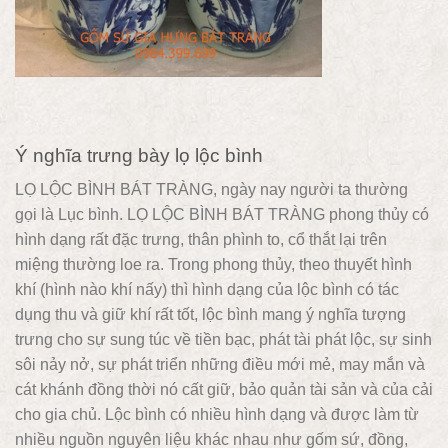
Ý nghĩa trưng bày lọ lộc bình
LỌ LỘC BÌNH BÁT TRÀNG, ngày nay người ta thường
gọi là Lục bình. LỌ LỘC BÌNH BÁT TRÀNG phong thủy có
hình dạng rất đặc trưng, thân phình to, cổ thắt lại trên
miệng thường loe ra. Trong phong thủy, theo thuyết hình
khí (hình nào khí nấy) thì hình dạng của lộc bình có tác
dụng thu và giữ khí rất tốt, lộc bình mang ý nghĩa tượng
trưng cho sự sung túc về tiền bạc, phát tài phát lộc, sự sinh
sôi nảy nở, sự phát triển những điều mới mẻ, may mắn và
cát khánh đồng thời nó cất giữ, bảo quản tài sản và của cải
cho gia chủ. Lộc bình có nhiều hình dạng và được làm từ
nhiều nguồn nguyên liệu khác nhau như gốm sứ, đồng,