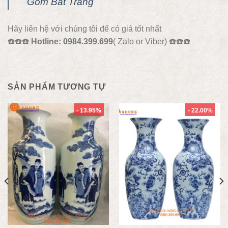
Gốm Bát Tràng
Hãy liên hệ với chúng tôi để có giá tốt nhất
☎️☎️☎️
Hotline: 0984.399.699
( Zalo or Viber) ☎️☎️☎️
SẢN PHẨM TƯƠNG TỰ
- 13.95%
- 22.00%