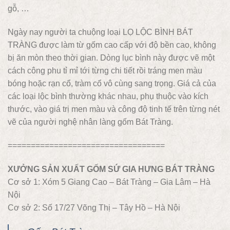
gỗ, …
Ngày nay người ta chuộng loại LỌ LỘC BÌNH BÁT
TRÀNG được làm từ gốm cao cấp với độ bền cao, không
bị ăn mòn theo thời gian. Dòng lục bình này được vẽ một
cách công phu tỉ mỉ tới từng chi tiết rồi tráng men màu
bóng hoặc rạn cổ, tràm cổ vô cùng sang trọng. Giá cả của
các loại lộc bình thường khác nhau, phụ thuộc vào kích
thước, vào giá trị men màu và công độ tinh tế trên từng nét
vẽ của người nghệ nhân làng gốm Bát Tràng.
==================================
XƯỞNG SẢN XUẤT GỐM SỨ GIA HƯNG BÁT TRÀNG
Cơ sở 1: Xóm 5 Giang Cao – Bát Tràng – Gia Lâm – Hà
Nội
Cơ sở 2: Số 17/27 Võng Thị – Tây Hồ – Hà Nội