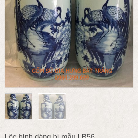
Lộc bính dáng bí mẫu LB56