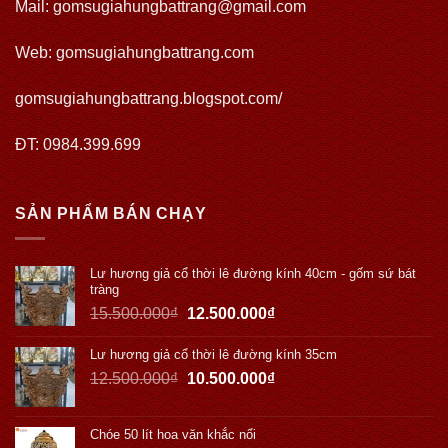
Mail: gomsugiahungbattrang@gmail.com
Web:
gomsugiahungbattrang.com
gomsugiahungbattrang.blogspot.com/
ĐT: 0984.399.699
SẢN PHẨM BÁN CHẠY
Lư hương giả cổ thời lê đường kính 40cm - gốm sứ bát
tràng
15.500.000
₫
12.500.000
₫
Lư hương giả cổ thời lê đường kính 35cm
12.500.000
₫
10.500.000
₫
Chóe 50 lít hoa văn khắc nổi