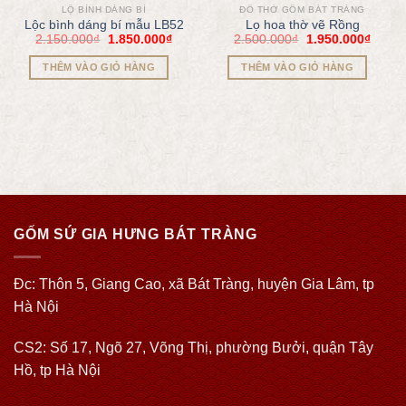
LỘ BÌNH DÁNG BÍ
ĐỒ THỜ GỐM BÁT TRÀNG
Lộc bình dáng bí mẫu LB52
Lọ hoa thờ vẽ Rồng
2.150.000
₫
1.850.000
₫
2.500.000
₫
1.950.000
₫
THÊM VÀO GIỎ HÀNG
THÊM VÀO GIỎ HÀNG
GỐM SỨ GIA HƯNG BÁT TRÀNG
Đc: Thôn 5, Giang Cao, xã Bát Tràng, huyện Gia Lâm, tp
Hà Nội
CS2: Số 17, Ngõ 27, Võng Thị, phường Bưởi, quận Tây
Hồ, tp Hà Nội