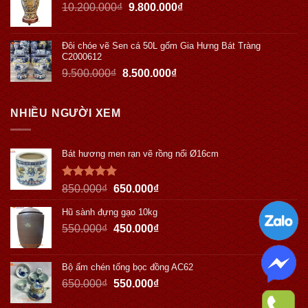
10.200.000
₫
9.800.000
₫
Đôi chóe vẽ Sen cá 50L gốm Gia Hưng Bát Tràng
C2000612
9.500.000
₫
8.500.000
₫
NHIỀU NGƯỜI XEM
Bát hương men rạn vẽ rồng nổi Ø16cm
Được xếp
850.000
₫
650.000
₫
hạng
5.00
5 sao
Hũ sành đựng gạo 10kg
550.000
₫
450.000
₫
Bộ ấm chén tống bọc đồng AC62
650.000
₫
550.000
₫