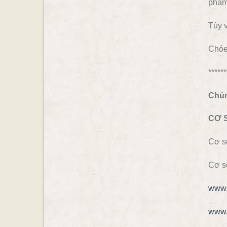
phẩm
Tùy 
Chóe
******
Chún
CƠ 
Cơ s
Cơ s
www.
www.