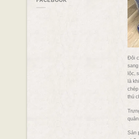
FACEBOOK
Đôi c
sang 
lộc, 
là k
chép
thú 
Trưng
quản 
Sản p