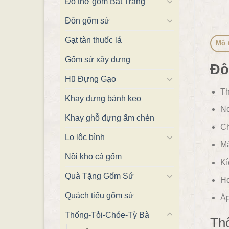
Đồ thờ gốm Bát Tràng
Đôn gốm sứ
Gạt tàn thuốc lá
Mô 
Gốm sứ xây dựng
Đô
Hũ Đựng Gạo
Th
Khay đựng bánh kẹo
Nơ
Khay ghỗ đựng ấm chén
Ch
Lọ lộc bình
Mà
Nồi kho cá gốm
Kí
Quà Tặng Gốm Sứ
Ho
Quách tiểu gốm sứ
Áp
Thống-Tỏi-Chóe-Tỳ Bà
Thô