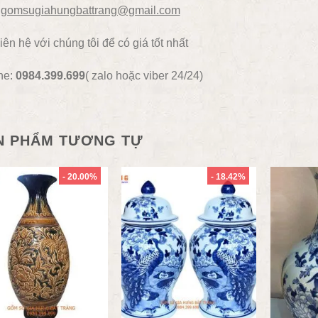
gomsugiahungbattrang@gmail.com
iên hệ với chúng tôi để có giá tốt nhất
ne:
0984.399.699
( zalo hoặc viber 24/24)
N PHẨM TƯƠNG TỰ
- 20.00%
- 18.42%