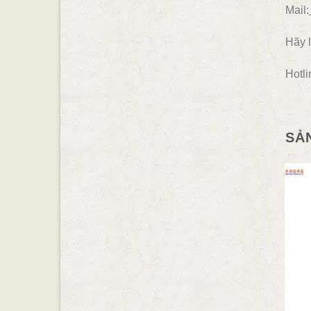
Mail:
Hãy l
Hotli
SẢ
- 3.92%
- 22.22%