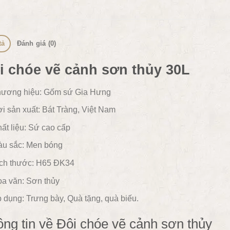
tả
Đánh giá (0)
i chóe vẽ cảnh sơn thủy 30L
ương hiệu: Gốm sứ Gia Hưng
i sản xuất: Bát Tràng, Việt Nam
ất liệu:
Sứ cao cấp
u sắc:
Men bóng
ch thước: H65 ĐK34
a văn:
Sơn thủy
 dụng:
Trưng bày, Quà tặng, quà biếu.
ng tin về Đôi chóe vẽ cảnh sơn thủy