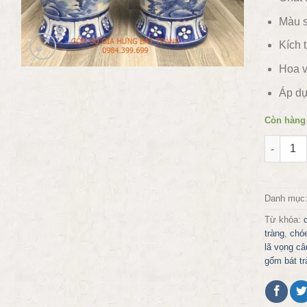
Màu s
Kích 
Hoa v
Áp dụ
Còn hàng
Đôi chóe
Danh mục
Từ khóa:
tràng
,
chó
lã vọng câ
gốm bát tr