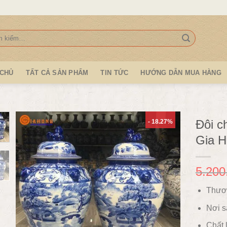
:
 CHỦ
TẤT CẢ SẢN PHẨM
TIN TỨC
HƯỚNG DẪN MUA HÀNG
Đôi c
- 18.27%
Gia H
5.200
Thươ
Nơi s
Chất l