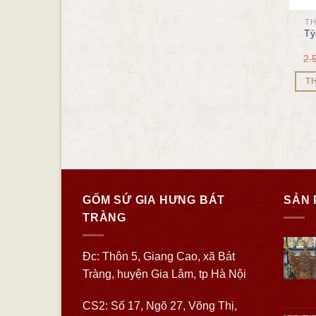
CHÓE
CHÓE
TH
Chóe 50 lít hoa văn khắc nổi
Chóe vẽ cổ đồ
Tỳ
10.200.000
₫
9.800.000
₫
4.500.000
₫
3.500.000
₫
2.
THÊM VÀO GIỎ HÀNG
THÊM VÀO GIỎ HÀNG
T
GỐM SỨ GIA HƯNG BÁT
SẢN 
TRÀNG
Đc: Thôn 5, Giang Cao, xã Bát
Tràng, huyện Gia Lâm, tp Hà Nội
CS2: Số 17, Ngõ 27, Võng Thị,