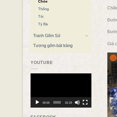
Chóe
Chiề
Thống
Tỏi
Đườn
Tỳ Bà
Đườn
Tranh Gốm Sứ
Giá c
Tượng gốm bát tràng
YOUTUBE
Trình
chơi
Video
00:00
02:25