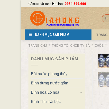
Skip
Hotline:
0984.399.699
Gốm sứ bát tràng
to
content
Tìm
kiếm
DANH MỤC SẢN PHẨM
TRANG
TRANG CHỦ
/
THỐNG-TỎI-CHÓE-TỲ BÀ
/
CHÓE
DANH MỤC SẢN PHẨM
Bát nước phong thủy
Bình đựng nước gốm
Bình hoa Lọ hoa
Bình Thu Tài Lộc