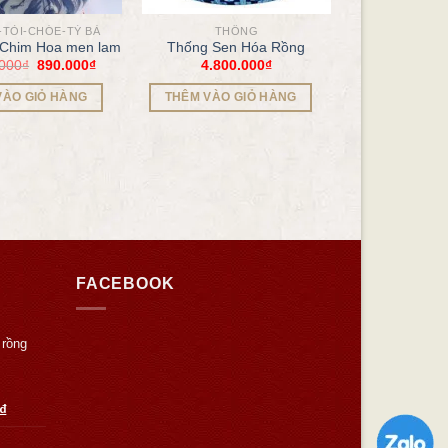
TỎI-CHÓE-TỲ BÀ
THỐNG
 Chim Hoa men lam
Thống Sen Hóa Rồng
.000
₫
890.000
₫
4.800.000
₫
VÀO GIỎ HÀNG
THÊM VÀO GIỎ HÀNG
FACEBOOK
 rồng
₫