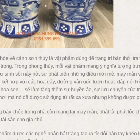
hóe vẽ cảnh sơn thủy là vật phẩm dùng để trang trí bàn thờ, tra
trọng. Trong phong thủy, mỗi vật phẩm mang ý nghĩa tượng trưng
sự sinh sôi nảy nở, sự phát triển những điều mới mẻ, may mắn v
hi kết hợp với các hoa dây, đường vân uốn lượn hoặc đắp nổi 
 hoa sen… sẽ làm tăng thêm sự huyền ảo, sự lưu chuyển của t
chơi mà nó đã được sử dụng từ rất xa xưa nhưng không được p
 bày chóe trong nhà còn mang lại may mắn, phát tài phát lộc ch
tài sản cho gia chủ.
hẩm được các nghệ nhân bát tràng tạo ra từ đôi bàn tay khéo l