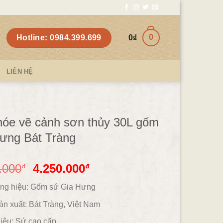
0
Hotline: 0984.399.699
0
₫
LIÊN HỆ
hóe vẽ cảnh sơn thủy 30L gốm
ưng Bát Tràng
.000
4.250.000
₫
₫
ng hiệu: Gốm sứ Gia Hưng
ản xuất: Bát Tràng, Việt Nam
iệu:
Sứ cao cấp