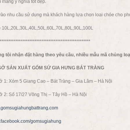
 mang ý nghĩa tốt đẹp.
vào nhu cầu sử dụng mà khách hàng lựa chọn loại chóe cho phù
 10L,20L,30L,40L,50L,60L,70L,80L,90L,100L
****************************************************
g tôi nhận đặt hàng theo yêu cầu, nhiều mẫu mã chủng loại 
SỞ SẢN XUẤT GỐM SỨ GIA HƯNG BÁT TRÀNG
ở 1: Xóm 5 Giang Cao – Bát Tràng – Gia Lâm – Hà Nội
ở 2: Số 17/27 Võng Thị – Tây Hồ – Hà Nội
gomsugiahungbattrang.com
facebook.com/gomsugiahung