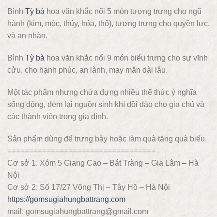
Bình
Tỳ bà
hoa văn khắc nổi 5 món tượng trưng cho ngũ
hành (kim, mộc, thủy, hỏa, thổ), tượng trưng cho quyền lực,
và an nhàn.
Bình
Tỳ bà
hoa văn khắc nổi 9 món biểu trưng cho sự vĩnh
cửu, cho hạnh phúc, an lành, may mắn dài lâu.
Một tác phẩm nhưng chứa đựng nhiều thể thức ý nghĩa
sống động, đem lại nguồn sinh khí dồi dào cho gia chủ và
các thành viên trong gia đình.
Sản phẩm dùng để trưng bày hoặc làm quà tặng quà biếu.
==================================
Cơ sở 1: Xóm 5 Giang Cao – Bát Tràng – Gia Lâm – Hà
Nội
Cơ sở 2: Số 17/27 Võng Thị – Tây Hồ – Hà Nội
https://gomsugiahungbattrang.com
mail: gomsugiahungbattrang@gmail.com