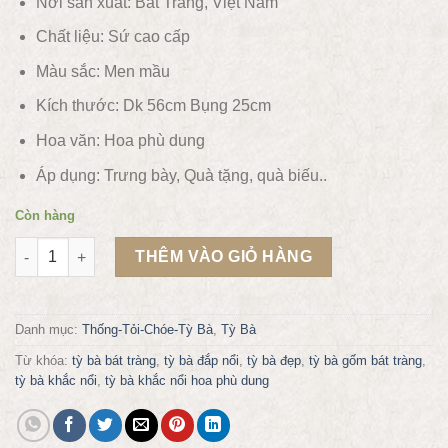
Nơi sản xuất: Bát Tràng, Việt Nam
Chất liệu:
Sứ cao cấp
Màu sắc:
Men mầu
Kích thước: Dk 56cm Bụng 25cm
Hoa văn:
Hoa phù dung
Áp dụng:
Trưng bày, Quà tặng, quà biếu..
Còn hàng
Tỳ bà hoa văn khắc nổi H56cm số lượng
THÊM VÀO GIỎ HÀNG
Danh mục:
Thống-Tỏi-Chóe-Tỳ Bà
,
Tỳ Bà
Từ khóa:
tỳ bà bát tràng
,
tỳ bà đắp nổi
,
tỳ bà đẹp
,
tỳ bà gốm bát tràng
,
tỳ bà khắc nổi
,
tỳ bà khắc nổi hoa phù dung