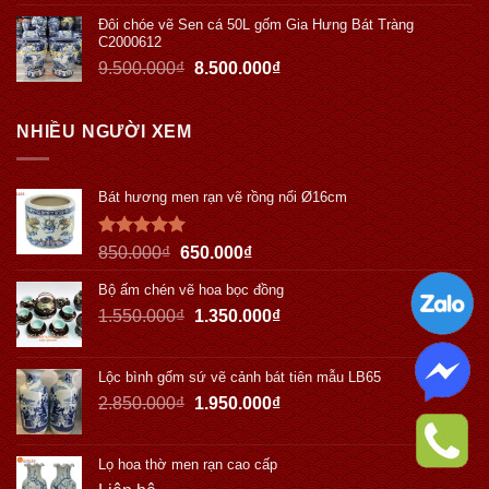
Đôi chóe vẽ Sen cá 50L gốm Gia Hưng Bát Tràng
C2000612
9.500.000
₫
8.500.000
₫
NHIỀU NGƯỜI XEM
Bát hương men rạn vẽ rồng nổi Ø16cm
Được xếp
850.000
₫
650.000
₫
hạng
5.00
5 sao
Bộ ấm chén vẽ hoa bọc đồng
1.550.000
₫
1.350.000
₫
Lộc bình gốm sứ vẽ cảnh bát tiên mẫu LB65
2.850.000
₫
1.950.000
₫
Lọ hoa thờ men rạn cao cấp