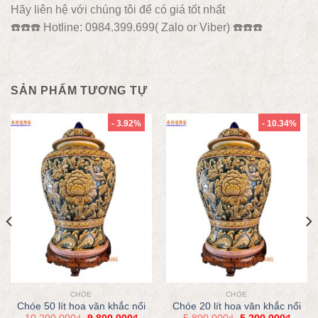
Hãy liên hệ với chúng tôi để có giá tốt nhất
☎️
☎️
☎️
Hotline: 0984.399.699( Zalo or Viber)
☎️
☎️
☎️
SẢN PHẨM TƯƠNG TỰ
- 3.92%
- 10.34%
CHÓE
CHÓE
Chóe 50 lít hoa văn khắc nổi
Chóe 20 lít hoa văn khắc nổi