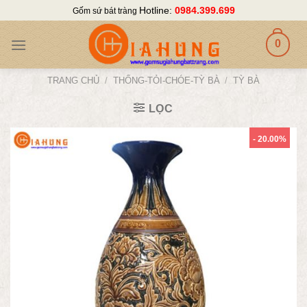
Skip
Hotline:
0984.399.699
Gốm sứ bát tràng
to
content
0
TRANG CHỦ
/
THỐNG-TỎI-CHÓE-TỲ BÀ
/
TỲ BÀ
LỌC
- 20.00%