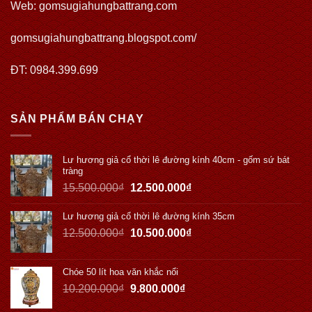
Web:
gomsugiahungbattrang.com
gomsugiahungbattrang.blogspot.com/
ĐT: 0984.399.699
SẢN PHẨM BÁN CHẠY
Lư hương giả cổ thời lê đường kính 40cm - gốm sứ bát
tràng
15.500.000
₫
12.500.000
₫
Lư hương giả cổ thời lê đường kính 35cm
12.500.000
₫
10.500.000
₫
Chóe 50 lít hoa văn khắc nổi
10.200.000
₫
9.800.000
₫