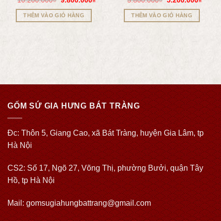
10.200.000
₫
9.800.000
₫
5.800.000
₫
5.200.000
₫
THÊM VÀO GIỎ HÀNG
THÊM VÀO GIỎ HÀNG
GỐM SỨ GIA HƯNG BÁT TRÀNG
Đc: Thôn 5, Giang Cao, xã Bát Tràng, huyện Gia Lâm, tp
Hà Nội
CS2: Số 17, Ngõ 27, Võng Thị, phường Bưởi, quận Tây
Hồ, tp Hà Nội
Mail: gomsugiahungbattrang@gmail.com