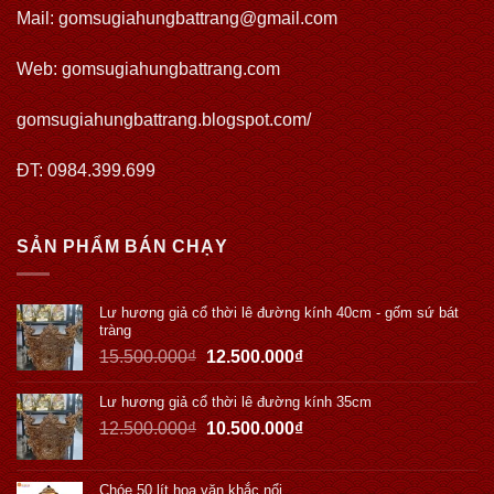
Mail: gomsugiahungbattrang@gmail.com
Web:
gomsugiahungbattrang.com
gomsugiahungbattrang.blogspot.com/
ĐT: 0984.399.699
SẢN PHẨM BÁN CHẠY
Lư hương giả cổ thời lê đường kính 40cm - gốm sứ bát
tràng
15.500.000
₫
12.500.000
₫
Lư hương giả cổ thời lê đường kính 35cm
12.500.000
₫
10.500.000
₫
Chóe 50 lít hoa văn khắc nổi