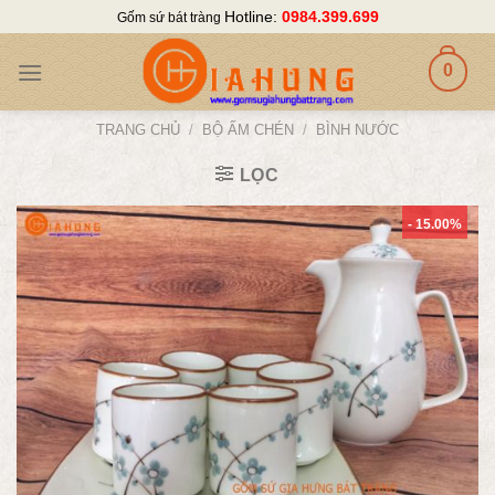
Skip
Hotline:
0984.399.699
Gốm sứ bát tràng
to
content
0
TRANG CHỦ
/
BỘ ẤM CHÉN
/
BÌNH NƯỚC
LỌC
- 15.00%