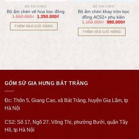
BỘ ẤM CHÉN
BỘ ẤM CHÉN
Bộ ấm chén vẽ hoa bọc đồng
Bộ ấm chén khay tròn bọc
1.550.000
₫
1.350.000
₫
đồng AC52+ phụ kiện
1.150.000
₫
980.000
₫
THÊM VÀO GIỎ HÀNG
THÊM VÀO GIỎ HÀNG
GỐM SỨ GIA HƯNG BÁT TRÀNG
Đc: Thôn 5, Giang Cao, xã Bát Tràng, huyện Gia Lâm, tp
Hà Nội
CS2: Số 17, Ngõ 27, Võng Thị, phường Bưởi, quận Tây
Hồ, tp Hà Nội