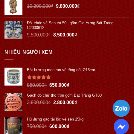
10.200.000
₫
9.800.000
₫
Đôi chóe vẽ Sen cá 50L gốm Gia Hưng Bát Tràng
C2000612
9.500.000
₫
8.500.000
₫
NHIỀU NGƯỜI XEM
Bát hương men rạn vẽ rồng nổi Ø16cm
Được xếp
850.000
₫
650.000
₫
hạng
5.00
5 sao
Gạch đỏ chữ thọ tròn gốm Bát Tràng GT80
3.800.000
₫
2.800.000
₫
Hũ đựng gạo tài lộc vẽ sen 15kg
750.000
₫
600.000
₫