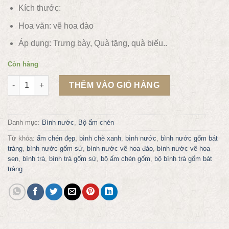
Kích thước:
Hoa văn:
vẽ hoa đào
Áp dụng:
Trưng bày, Quà tặng, quà biếu..
Còn hàng
Bộ bình nước men kem vẽ hoa đào số lượng
THÊM VÀO GIỎ HÀNG
Danh mục:
Bình nước
,
Bộ ấm chén
Từ khóa:
ấm chén đẹp
,
bình chè xanh
,
bình nước
,
bình nước gốm bát
tràng
,
bình nước gốm sứ
,
bình nước vẽ hoa đào
,
bình nước vẽ hoa
sen
,
bình trà
,
bình trà gốm sứ
,
bộ ấm chén gốm
,
bộ bình trà gốm bát
tràng