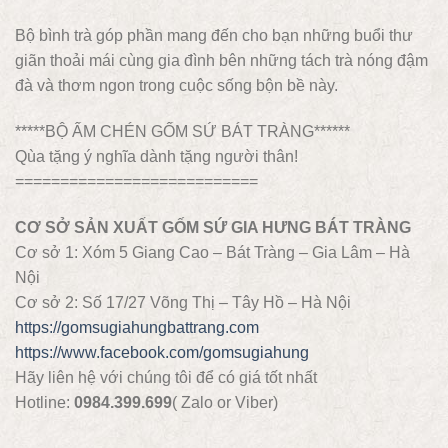
Bộ bình trà góp phần mang đến cho bạn những buổi thư
giãn thoải mái cùng gia đình bên những tách trà nóng đậm
đà và thơm ngon trong cuộc sống bộn bề này.
*****BỘ ẤM CHÉN GỐM SỨ BÁT TRÀNG******
Qùa tặng ý nghĩa dành tặng người thân!
===========================
CƠ SỞ SẢN XUẤT GỐM SỨ GIA HƯNG BÁT TRÀNG
Cơ sở 1: Xóm 5 Giang Cao – Bát Tràng – Gia Lâm – Hà
Nội
Cơ sở 2: Số 17/27 Võng Thị – Tây Hồ – Hà Nội
https://gomsugiahungbattrang.com
https://www.facebook.com/gomsugiahung
Hãy liên hệ với chúng tôi để có giá tốt nhất
Hotline:
0984.399.699
( Zalo or Viber)