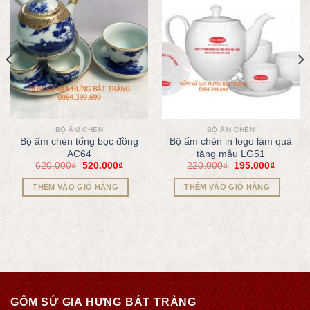
BỘ ẤM CHÉN
BỘ ẤM CHÉN
Bộ ấm chén tống bọc đồng
Bộ ấm chén in logo làm quà
AC64
tặng mẫu LG51
620.000
₫
520.000
₫
220.000
₫
195.000
₫
THÊM VÀO GIỎ HÀNG
THÊM VÀO GIỎ HÀNG
GỐM SỨ GIA HƯNG BÁT TRÀNG