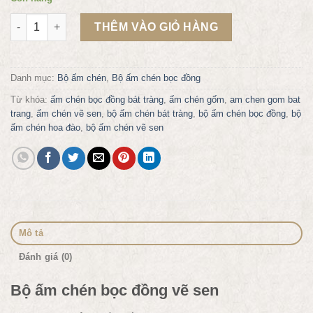
Bộ ấm chén vại bọc đồng vẽ Sen số lượng
THÊM VÀO GIỎ HÀNG
Danh mục:
Bộ ấm chén
,
Bộ ấm chén bọc đồng
Từ khóa:
ấm chén bọc đồng bát tràng
,
ấm chén gốm
,
am chen gom bat
trang
,
ấm chén vẽ sen
,
bộ ấm chén bát tràng
,
bộ ấm chén bọc đồng
,
bộ
ấm chén hoa đào
,
bộ ấm chén vẽ sen
Mô tả
Đánh giá (0)
Bộ ấm chén bọc đồng vẽ sen