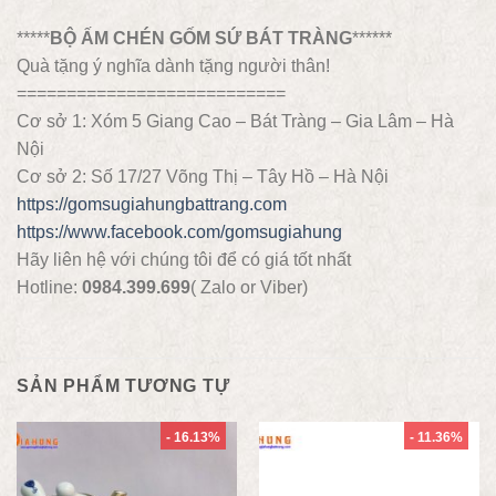
*****
BỘ ẤM CHÉN GỐM SỨ BÁT TRÀNG
******
Quà tặng ý nghĩa dành tặng người thân!
===========================
Cơ sở 1: Xóm 5 Giang Cao – Bát Tràng – Gia Lâm – Hà
Nội
Cơ sở 2: Số 17/27 Võng Thị – Tây Hồ – Hà Nội
https://gomsugiahungbattrang.com
https://www.facebook.com/gomsugiahung
Hãy liên hệ với chúng tôi để có giá tốt nhất
Hotline:
0984.399.699
( Zalo or Viber)
SẢN PHẨM TƯƠNG TỰ
- 16.13%
- 11.36%