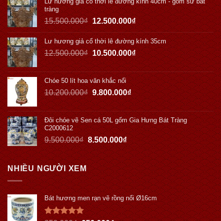
Lư hương giả cổ thời lê đường kính 40cm - gốm sứ bát
tràng
15.500.000
₫
12.500.000
₫
Lư hương giả cổ thời lê đường kính 35cm
12.500.000
₫
10.500.000
₫
Chóe 50 lít hoa văn khắc nổi
10.200.000
₫
9.800.000
₫
Đôi chóe vẽ Sen cá 50L gốm Gia Hưng Bát Tràng
C2000612
9.500.000
₫
8.500.000
₫
NHIỀU NGƯỜI XEM
Bát hương men rạn vẽ rồng nổi Ø16cm