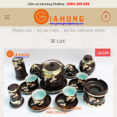
Skip
Hotline:
0984.399.699
Gốm sứ bát tràng
to
content
0
TRANG CHỦ
/
BỘ ẤM CHÉN
/
BỘ ẤM CHÉN BỌC ĐỒNG
LỌC
- 12.12%