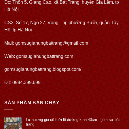
Đc: Thôn 5, Giang Cao, xã Bát Tràng, huyện Gia Lâm, tp
Hà Nội
CS2: Số 17, Ngõ 27, Võng Thị, phường Bưởi, quận Tây
Hồ, tp Hà Nội
Mail: gomsugiahungbattrang@gmail.com
Web:
gomsugiahungbattrang.com
gomsugiahungbattrang.blogspot.com/
ĐT: 0984.399.699
SẢN PHẨM BÁN CHẠY
Lư hương giả cổ thời lê đường kính 40cm - gốm sứ bát
tràng