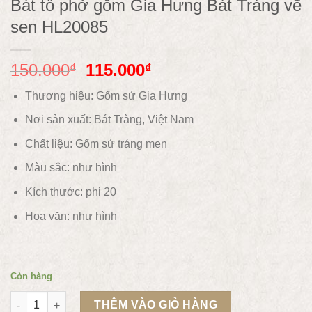
Bát tô phở gốm Gia Hưng Bát Tràng vẽ
sen HL20085
150.000
115.000
₫
₫
Thương hiệu: Gốm sứ Gia Hưng
Nơi sản xuất: Bát Tràng, Việt Nam
Chất liệu:
Gốm sứ tráng men
Màu sắc: như hình
Kích thước: phi 20
Hoa văn: như hình
Còn hàng
Bát tô phở gốm Gia Hưng Bát Tràng vẽ sen HL20085 số lượng
THÊM VÀO GIỎ HÀNG