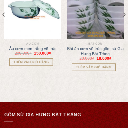
ÂU CƠM
BÁT CON
Âu cơm men trắng vẽ trúc
Bát ăn cơm vẽ trúc gốm sứ Gia
200.000
₫
150.000
₫
Hưng Bát Tràng
20.000
₫
18.000
₫
THÊM VÀO GIỎ HÀNG
THÊM VÀO GIỎ HÀNG
GỐM SỨ GIA HƯNG BÁT TRÀNG