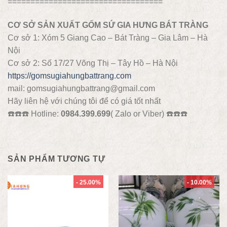
==================================
CƠ SỞ SẢN XUẤT GỐM SỨ GIA HƯNG BÁT TRÀNG
Cơ sở 1: Xóm 5 Giang Cao – Bát Tràng – Gia Lâm – Hà
Nội
Cơ sở 2: Số 17/27 Võng Thị – Tây Hồ – Hà Nội
https://gomsugiahungbattrang.com
mail: gomsugiahungbattrang@gmail.com
Hãy liên hệ với chúng tôi để có giá tốt nhất
☎️
☎️
☎️
Hotline:
0984.399.699
( Zalo or Viber)
☎️
☎️
☎️
SẢN PHẨM TƯƠNG TỰ
- 25.00%
- 10.00%