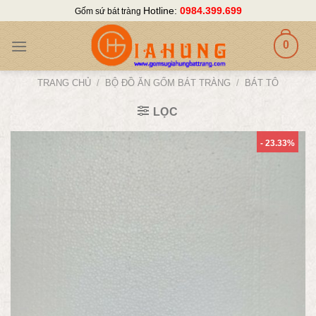
Skip
Hotline:
0984.399.699
Gốm sứ bát tràng
to
content
0
TRANG CHỦ
/
BỘ ĐỒ ĂN GỐM BÁT TRÀNG
/
BÁT TÔ
LỌC
- 23.33%