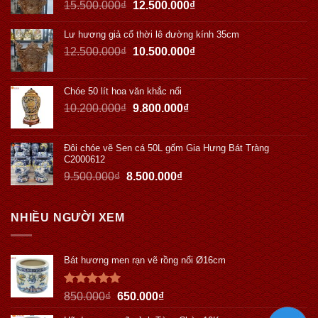
15.500.000
₫
12.500.000
₫
Lư hương giả cổ thời lê đường kính 35cm
12.500.000
₫
10.500.000
₫
Chóe 50 lít hoa văn khắc nổi
10.200.000
₫
9.800.000
₫
Đôi chóe vẽ Sen cá 50L gốm Gia Hưng Bát Tràng
C2000612
9.500.000
₫
8.500.000
₫
NHIỀU NGƯỜI XEM
Bát hương men rạn vẽ rồng nổi Ø16cm
Được xếp
850.000
₫
650.000
₫
hạng
5.00
5 sao