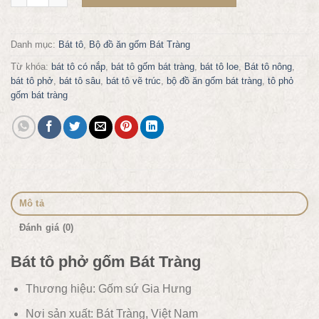
Danh mục:
Bát tô
,
Bộ đồ ăn gốm Bát Tràng
Từ khóa:
bát tô có nắp
,
bát tô gốm bát tràng
,
bát tô loe
,
Bát tô nông
,
bát tô phở
,
bát tô sâu
,
bát tô vẽ trúc
,
bộ đồ ăn gốm bát tràng
,
tô phỏ
gốm bát tràng
Mô tả
Đánh giá (0)
Bát tô phở gốm Bát Tràng
Thương hiệu: Gốm sứ Gia Hưng
Nơi sản xuất: Bát Tràng, Việt Nam