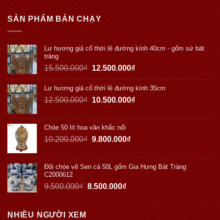
SẢN PHẨM BÁN CHẠY
Lư hương giả cổ thời lê đường kính 40cm - gốm sứ bát
tràng
15.500.000
₫
12.500.000
₫
Lư hương giả cổ thời lê đường kính 35cm
12.500.000
₫
10.500.000
₫
Chóe 50 lít hoa văn khắc nổi
10.200.000
₫
9.800.000
₫
Đôi chóe vẽ Sen cá 50L gốm Gia Hưng Bát Tràng
C2000612
9.500.000
₫
8.500.000
₫
NHIỀU NGƯỜI XEM