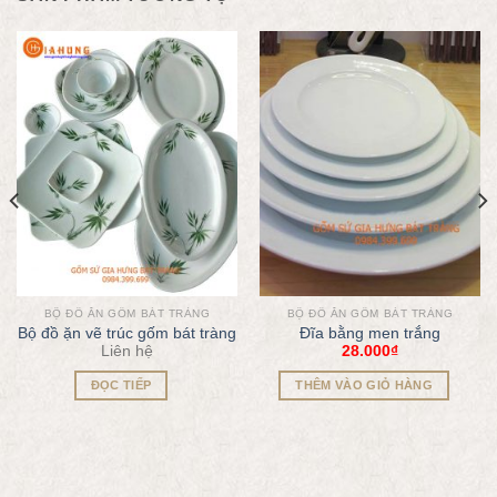
BỘ ĐỒ ĂN GỐM BÁT TRÀNG
BỘ ĐỒ ĂN GỐM BÁT TRÀNG
Bộ đồ ặn vẽ trúc gốm bát tràng
Đĩa bằng men trắng
Liên hệ
28.000
₫
ĐỌC TIẾP
THÊM VÀO GIỎ HÀNG