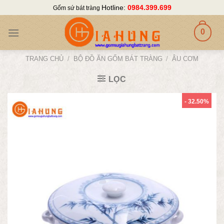
Skip
Hotline:
0984.399.699
Gốm sứ bát tràng
to
content
0
TRANG CHỦ
/
BỘ ĐỒ ĂN GỐM BÁT TRÀNG
/
ÂU CƠM
LỌC
- 32.50%