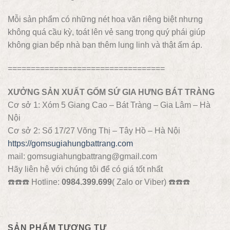
Mỗi sản phẩm có những nét hoa văn riêng biệt nhưng
không quá cầu kỳ, toát lên vẻ sang trọng quý phái giúp
không gian bếp nhà bạn thêm lung linh và thật ấm áp.
==================================
XƯỞNG SẢN XUẤT GỐM SỨ GIA HƯNG BÁT TRÀNG
Cơ sở 1: Xóm 5 Giang Cao – Bát Tràng – Gia Lâm – Hà
Nội
Cơ sở 2: Số 17/27 Võng Thị – Tây Hồ – Hà Nội
https://gomsugiahungbattrang.com
mail: gomsugiahungbattrang@gmail.com
Hãy liên hệ với chúng tôi để có giá tốt nhất
☎️
☎️
☎️
Hotline:
0984.399.699
( Zalo or Viber)
☎️
☎️
☎️
SẢN PHẨM TƯƠNG TỰ