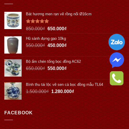
Bát hương men rạn vẽ rồng nổi Ø16cm
Được xếp
850.000
₫
650.000
₫
hạng
5.00
5 sao
Hũ sành đựng gạo 10kg
550.000
₫
450.000
₫
Bộ ấm chén tống bọc đồng AC62
650.000
₫
550.000
₫
Bình thu tài lộc vẽ sen cá bọc đồng mẫu TL64
1.500.000
₫
1.280.000
₫
FACEBOOK