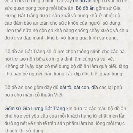
về ăn bữa cơm gia đình. Do vậy
bộ đồ ăn
đẹp có vai trò hết
sức quan trọng trong mỗi bữa ăn.
Bộ đồ ăn
gốm sứ Gia
Hưng Bát Tràng được sản xuất và nung khử ở nhiệt độ
cao đảm bảo an toàn cho sức khỏe của người sử dụng.
Hơn thế nữa nó còn có khả năng chống chầy xước và chịu
được va đập mạnh, khó bị vỡ trong quá trình sử dụng.
Bộ đồ ăn Bát Tràng sẽ là lực chọn thông minh cho các bà
nội trợ tạo nên bữa cơm gia đình ấm cúng và vui vẻ.
Không chỉ vậy bạn có thể dung bộ đồ ăn làm quà biếu tặng
cho bạn bè người thân trong các dịp đặc biệt quan trọng.
Bộ đồ ăn bao gồm đầy đủ
bát tô
,
bát con
,
đĩa
các lại phù
hợp cho mâm cỗ thuần Việt.
Gốm sứ Gia Hưng Bát Tràng
xin đưa ra các mẫu bộ đồ ăn
phù hợp với yêu cầu của mỗi khách hang từ chất men lẫn
đường nét vẽ tinh tế trên sản phẩm làm hài lòng mỗi thực
khách khi sử dụng.