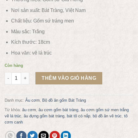
Nơi sản xuất: Bát Tràng, Việt Nam
Chất liệu:
Gốm sứ tráng men
Màu sắc:
Trắng
Kích thước: 18cm
Hoa văn: vẽ lá trúc
Còn hàng
Âu cơm men trắng vẽ lá trúc gốm sứ Gia Hưng Bát Tràng số lư
THÊM VÀO GIỎ HÀNG
Danh mục:
Âu cơm
,
Bộ đồ ăn gốm Bát Tràng
Từ khóa:
âu cơm
,
âu cơm gốm bát tràng
,
âu cơm gốm sứ men trắng
vẽ lá trúc
,
âu đựng gốm bát tràng
,
bát tô có nắp
,
bộ đồ ăn vẽ trúc
,
tô
cơm canh