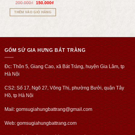
200.000
₫
150.000
₫
THÊM VÀO GIỎ HÀNG
GỐM SỨ GIA HƯNG BÁT TRÀNG
Đc: Thôn 5, Giang Cao, xã Bát Tràng, huyện Gia Lâm, tp
Hà Nội
CS2: Số 17, Ngõ 27, Võng Thị, phường Bưởi, quận Tây
Hồ, tp Hà Nội
Mail: gomsugiahungbattrang@gmail.com
Web:
gomsugiahungbattrang.com