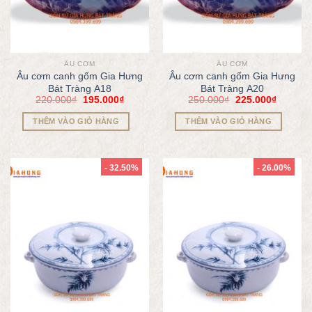
ÂU CƠM
ÂU CƠM
Âu cơm canh gốm Gia Hưng
Âu cơm canh gốm Gia Hưng
Bát Tràng A18
Bát Tràng A20
220.000
₫
195.000
₫
250.000
₫
225.000
₫
THÊM VÀO GIỎ HÀNG
THÊM VÀO GIỎ HÀNG
- 32.50%
- 26.00%