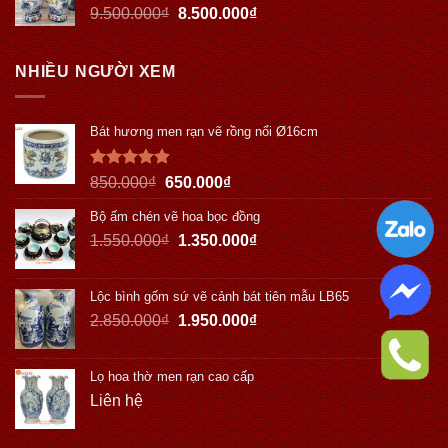
9.500.000
₫
8.500.000
₫
NHIỀU NGƯỜI XEM
Bát hương men rạn vẽ rồng nổi Ø16cm
Được xếp
850.000
₫
650.000
₫
hạng
5.00
5 sao
Bộ ấm chén vẽ hoa bọc đồng
1.550.000
₫
1.350.000
₫
Lộc bình gốm sứ vẽ cảnh bát tiên mẫu LB65
2.850.000
₫
1.950.000
₫
Lọ hoa thờ men rạn cao cấp
Liên hệ