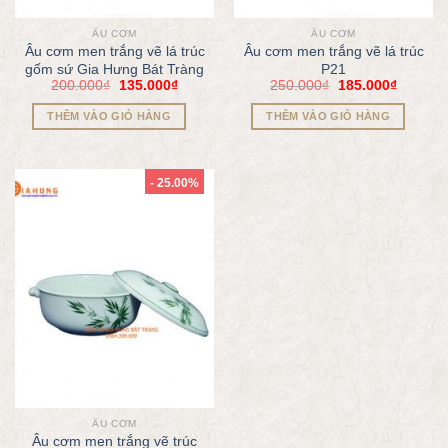
ÂU CƠM
ÂU CƠM
Âu cơm men trắng vẽ lá trúc
Âu cơm men trắng vẽ lá trúc
gốm sứ Gia Hưng Bát Tràng
P21
200.000
₫
135.000
₫
250.000
₫
185.000
₫
THÊM VÀO GIỎ HÀNG
THÊM VÀO GIỎ HÀNG
- 25.00%
ÂU CƠM
Âu cơm men trắng vẽ trúc