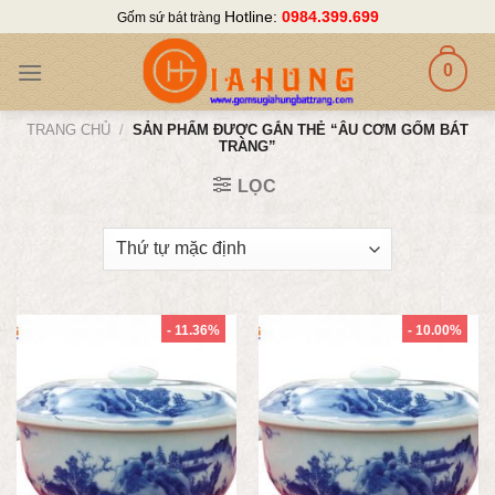
Skip
Hotline:
0984.399.699
Gốm sứ bát tràng
to
content
0
TRANG CHỦ
/
SẢN PHẨM ĐƯỢC GẮN THẺ “ÂU CƠM GỐM BÁT
TRÀNG”
LỌC
- 11.36%
- 10.00%