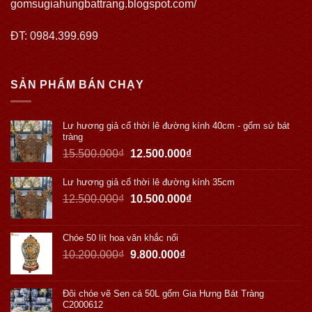
gomsugiahungbattrang.blogspot.com/
ĐT: 0984.399.699
SẢN PHẨM BÁN CHẠY
Lư hương giả cổ thời lê đường kính 40cm - gốm sứ bát
tràng
15.500.000
₫
12.500.000
₫
Lư hương giả cổ thời lê đường kính 35cm
12.500.000
₫
10.500.000
₫
Chóe 50 lít hoa văn khắc nổi
10.200.000
₫
9.800.000
₫
Đôi chóe vẽ Sen cá 50L gốm Gia Hưng Bát Tràng
C2000612