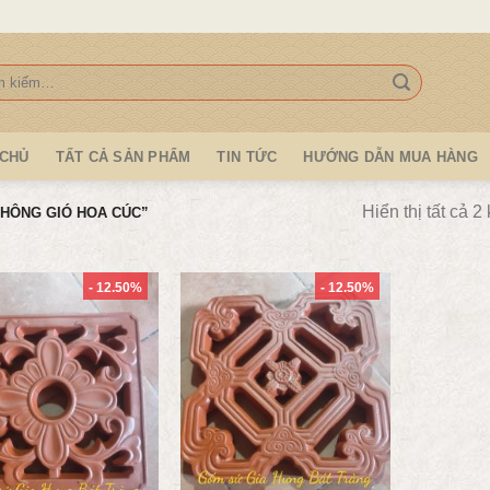
:
 CHỦ
TẤT CẢ SẢN PHẨM
TIN TỨC
HƯỚNG DẪN MUA HÀNG
Hiển thị tất cả 2
HÔNG GIÓ HOA CÚC”
- 12.50%
- 12.50%