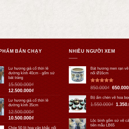
PHẨM BÁN CHẠY
NHIỀU NGƯỜI XEM
Lư hương giả cổ thời lê
Bát hương men rạn vẽ
đường kính 40cm - gốm sứ
nổi Ø16cm
bát tràng
15.500.000
₫
Được xếp
850.000
₫
650.000
12.500.000
₫
hạng
5.00
5 sao
Bộ ấm chén vẽ hoa bọ
Lư hương giả cổ thời lê
1.550.000
₫
1.350
đường kính 35cm
12.500.000
₫
10.500.000
₫
Lộc bình gốm sứ vẽ cả
tiên mẫu LB65
Chóe 50 lít hoa văn khắc nổi