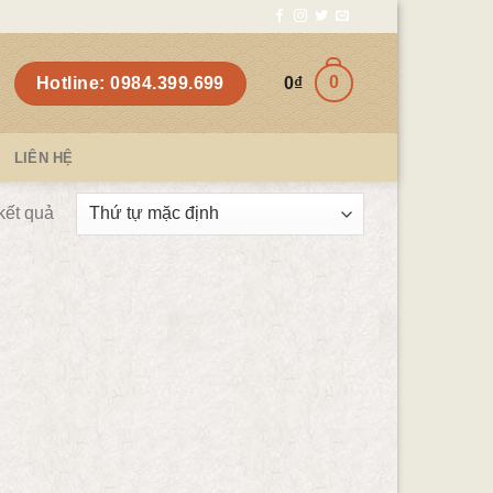
0
Hotline: 0984.399.699
0
₫
LIÊN HỆ
 kết quả