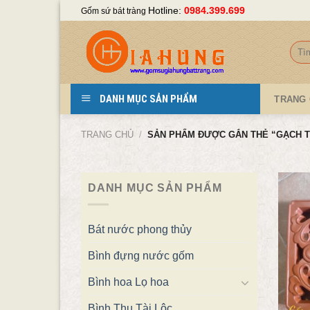
Skip
Hotline:
0984.399.699
Gốm sứ bát tràng
to
content
Tìm
kiếm
DANH MỤC SẢN PHẨM
TRANG
TRANG CHỦ
/
SẢN PHẨM ĐƯỢC GẮN THẺ “GẠCH T
DANH MỤC SẢN PHẨM
Bát nước phong thủy
Bình đựng nước gốm
Bình hoa Lọ hoa
Bình Thu Tài Lộc