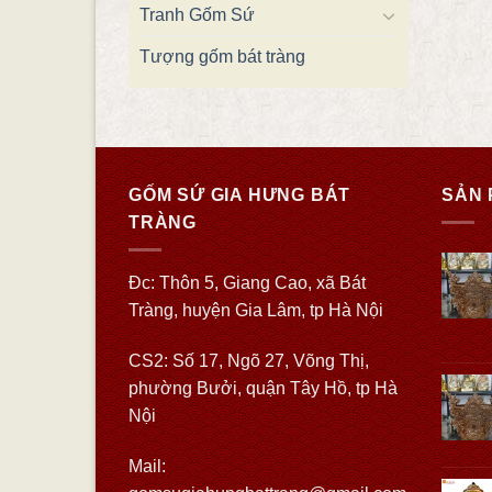
Tranh Gốm Sứ
Tượng gốm bát tràng
GỐM SỨ GIA HƯNG BÁT
SẢN 
TRÀNG
Đc: Thôn 5, Giang Cao, xã Bát
Tràng, huyện Gia Lâm, tp Hà Nội
CS2: Số 17, Ngõ 27, Võng Thị,
phường Bưởi, quận Tây Hồ, tp Hà
Nội
Mail: