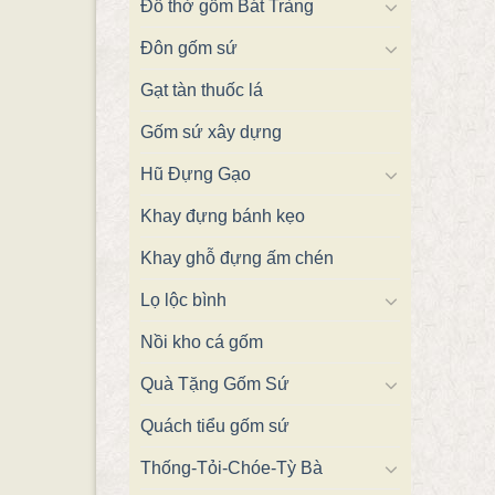
Đồ thờ gốm Bát Tràng
Đôn gốm sứ
Gạt tàn thuốc lá
Gốm sứ xây dựng
Hũ Đựng Gạo
Khay đựng bánh kẹo
Khay ghỗ đựng ấm chén
Lọ lộc bình
Nồi kho cá gốm
Quà Tặng Gốm Sứ
Quách tiểu gốm sứ
Thống-Tỏi-Chóe-Tỳ Bà