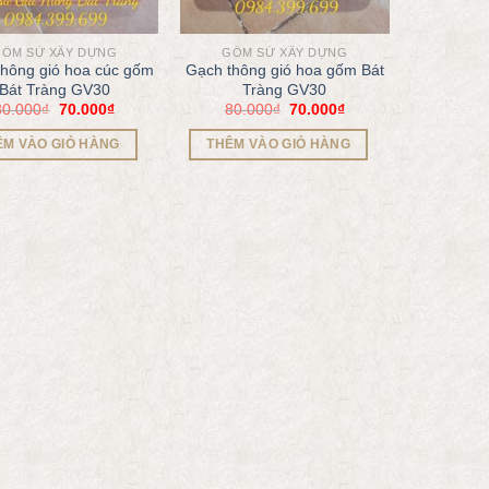
ỐM SỨ XÂY DỰNG
GỐM SỨ XÂY DỰNG
thông gió hoa cúc gốm
Gạch thông gió hoa gốm Bát
Bát Tràng GV30
Tràng GV30
80.000
₫
70.000
₫
80.000
₫
70.000
₫
ÊM VÀO GIỎ HÀNG
THÊM VÀO GIỎ HÀNG