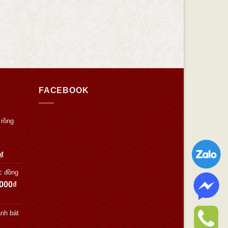
FACEBOOK
 rồng
₫
c đồng
.000
₫
nh bát